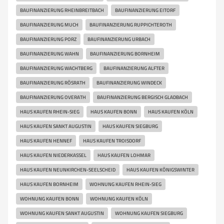
BAUFINANZIERUNG RHEINBREITBACH
BAUFINANZIERUNG EITORF
BAUFINANZIERUNG MUCH
BAUFINANZIERUNG RUPPICHTEROTH
BAUFINANZIERUNG PORZ
BAUFINANZIERUNG URBACH
BAUFINANZIERUNG WAHN
BAUFINANZIERUNG BORNHEIM
BAUFINANZIERUNG WACHTBERG
BAUFINANZIERUNG ALFTER
BAUFINANZIERUNG RÖSRATH
BAUFINANZIERUNG WINDECK
BAUFINANZIERUNG OVERATH
BAUFINANZIERUNG BERGISCH GLADBACH
HAUS KAUFEN RHEIN-SIEG
HAUS KAUFEN BONN
HAUS KAUFEN KÖLN
HAUS KAUFEN SANKT AUGUSTIN
HAUS KAUFEN SIEGBURG
HAUS KAUFEN HENNEF
HAUS KAUFEN TROISDORF
HAUS KAUFEN NIEDERKASSEL
HAUS KAUFEN LOHMAR
HAUS KAUFEN NEUNKIRCHEN-SEELSCHEID
HAUS KAUFEN KÖNIGSWINTER
HAUS KAUFEN BORNHEIM
WOHNUNG KAUFEN RHEIN-SIEG
WOHNUNG KAUFEN BONN
WOHNUNG KAUFEN KÖLN
WOHNUNG KAUFEN SANKT AUGUSTIN
WOHNUNG KAUFEN SIEGBURG