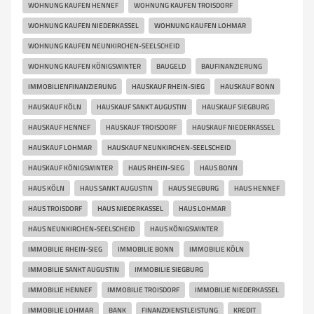
WOHNUNG KAUFEN HENNEF
WOHNUNG KAUFEN TROISDORF
WOHNUNG KAUFEN NIEDERKASSEL
WOHNUNG KAUFEN LOHMAR
WOHNUNG KAUFEN NEUNKIRCHEN-SEELSCHEID
WOHNUNG KAUFEN KÖNIGSWINTER
BAUGELD
BAUFINANZIERUNG
IMMOBILIENFINANZIERUNG
HAUSKAUF RHEIN-SIEG
HAUSKAUF BONN
HAUSKAUF KÖLN
HAUSKAUF SANKT AUGUSTIN
HAUSKAUF SIEGBURG
HAUSKAUF HENNEF
HAUSKAUF TROISDORF
HAUSKAUF NIEDERKASSEL
HAUSKAUF LOHMAR
HAUSKAUF NEUNKIRCHEN-SEELSCHEID
HAUSKAUF KÖNIGSWINTER
HAUS RHEIN-SIEG
HAUS BONN
HAUS KÖLN
HAUS SANKT AUGUSTIN
HAUS SIEGBURG
HAUS HENNEF
HAUS TROISDORF
HAUS NIEDERKASSEL
HAUS LOHMAR
HAUS NEUNKIRCHEN-SEELSCHEID
HAUS KÖNIGSWINTER
IMMOBILIE RHEIN-SIEG
IMMOBILIE BONN
IMMOBILIE KÖLN
IMMOBILIE SANKT AUGUSTIN
IMMOBILIE SIEGBURG
IMMOBILIE HENNEF
IMMOBILIE TROISDORF
IMMOBILIE NIEDERKASSEL
IMMOBILIE LOHMAR
BANK
FINANZDIENSTLEISTUNG
KREDIT