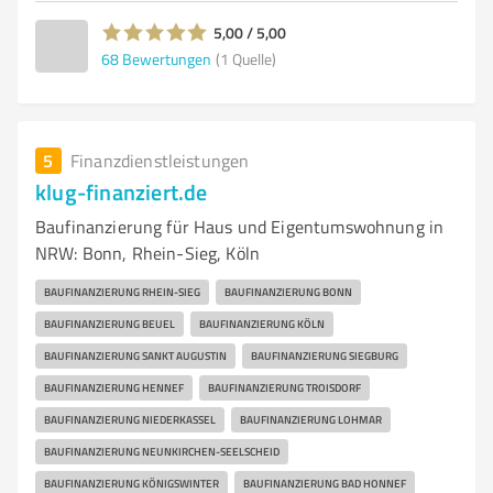
5,00 / 5,00
68
Bewertungen
(1 Quelle)
5
Finanzdienstleistungen
klug-finanziert.de
Baufinanzierung für Haus und Eigentumswohnung in
NRW: Bonn, Rhein-Sieg, Köln
BAUFINANZIERUNG RHEIN-SIEG
BAUFINANZIERUNG BONN
BAUFINANZIERUNG BEUEL
BAUFINANZIERUNG KÖLN
BAUFINANZIERUNG SANKT AUGUSTIN
BAUFINANZIERUNG SIEGBURG
BAUFINANZIERUNG HENNEF
BAUFINANZIERUNG TROISDORF
BAUFINANZIERUNG NIEDERKASSEL
BAUFINANZIERUNG LOHMAR
BAUFINANZIERUNG NEUNKIRCHEN-SEELSCHEID
BAUFINANZIERUNG KÖNIGSWINTER
BAUFINANZIERUNG BAD HONNEF