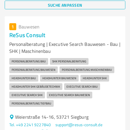
SUCHE ANPASSEN
1
Bauwesen
ReSus Consult
Personalberatung | Executive Search Bauwesen - Bau |
SHK | Maschinenbau
PERSONALBERATUNG BAU
SHK PERSONALBERATUNG
PERSONALBERATUNG BAUWESEN
PERSONALBERATUNG MASCHINENBAU
HEADHUNTER BAU
HEADHUNTER BAUWESEN
HEADHUNTER SHK
HEADHUNTER SHK GEBÄUDETECHNIK
EXECUTIVE SEARCH BAU
EXECUTIVE SEARCH SHK
EXECUTIVE SEARCH BAUWESEN
PERSONALBERATUNG TIEFBAU
Weierstraße 14-16, 53721 Siegburg
Tel. +49 2241 9227840
support@resus-consult.de