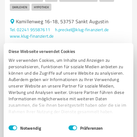
DARLEHEN
HYPOTHEK
Kamillenweg 16-18, 53757 Sankt Augustin
Tel. 02241 95587611
h.preckel@klug-finanziert.de
www.klug-finanziert.de
Diese Webseite verwendet Cookies
4,96 / 5,00
505
Bewertungen
(2 Quellen)
Wir verwenden Cookies, um Inhalte und Anzeigen zu
personalisieren, Funktionen für soziale Medien anbieten zu
VON KUNDEN EMPFOHLEN
TOP-DIENSTLEISTER
können und die Zugriffe auf unsere Website zu analysieren.
Außerdem geben wir Informationen zu Ihrer Verwendung
unserer Website an unsere Partner für soziale Medien,
Werbung und Analysen weiter. Unsere Partner führen diese
Informationen möglicherweise mit weiteren Daten
zusammen, die Sie ihnen bereitgestellt haben oder die sie im
Rahmen Ihrer Nutzung der Dienste gesammelt haben.
Einwilligungsauswahl
Impressum
|
Datenschutzbestimmungen
Notwendig
Präferenzen