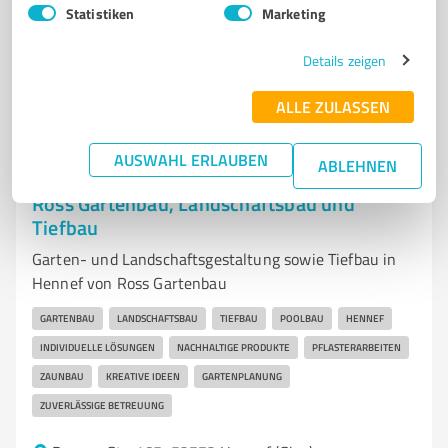
Statistiken
Marketing
Sie möchten auch hier gelistet werden?
Details zeigen
Registrieren Sie sich jetzt und werden Sie ein von
Kunden empfohlener ProvenExpert!
ALLE ZULASSEN
AUSWAHL ERLAUBEN
ABLEHNEN
6
Bauwesen
Ross Gartenbau, Landschaftsbau und
Tiefbau
Garten- und Landschaftsgestaltung sowie Tiefbau in
Hennef von Ross Gartenbau
GARTENBAU
LANDSCHAFTSBAU
TIEFBAU
POOLBAU
HENNEF
INDIVIDUELLE LÖSUNGEN
NACHHALTIGE PRODUKTE
PFLASTERARBEITEN
ZAUNBAU
KREATIVE IDEEN
GARTENPLANUNG
ZUVERLÄSSIGE BETREUUNG