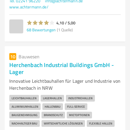
Tel. 02241 96220
info@achtermann.de
www.achtermann.de/
4,10 / 5,00
68
Bewertungen
(1 Quelle)
10
Bauwesen
Herchenbach Industrial Buildings GmbH -
Lager
Innovative Leichtbauhallen für Lager und Industrie von
Herchenbach in NRW
LEICHTBAUHALLEN
LAGERHALLEN
INDUSTRIEHALLEN
ALUMINIUMHALLEN
HALLENBAU
FULL-SERVICE
BAUGENEHMIGUNG
BRANDSCHUTZ
MIETOPTIONEN
NACHHALTIGER BAU
WIRTSCHAFTLICHE LÖSUNGEN
FLEXIBLE HALLEN