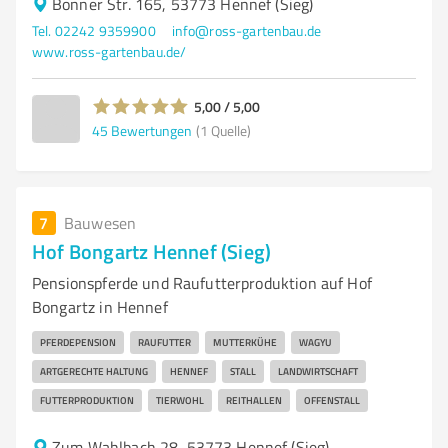
Bonner Str. 165, 53773 Hennef (Sieg)
Tel. 02242 9359900
info@ross-gartenbau.de
www.ross-gartenbau.de/
5,00 / 5,00
45
Bewertungen
(1 Quelle)
7
Bauwesen
Hof Bongartz Hennef (Sieg)
Pensionspferde und Raufutterproduktion auf Hof
Bongartz in Hennef
PFERDEPENSION
RAUFUTTER
MUTTERKÜHE
WAGYU
ARTGERECHTE HALTUNG
HENNEF
STALL
LANDWIRTSCHAFT
FUTTERPRODUKTION
TIERWOHL
REITHALLEN
OFFENSTALL
Zum Wahlbach 28, 53773 Hennef (Sieg)