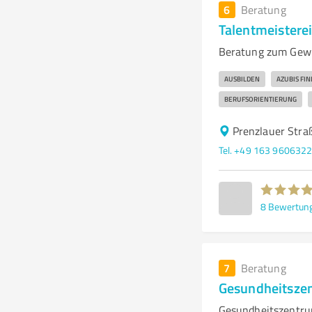
6
Beratung
Talentmeistere
Beratung zum Gewi
AUSBILDEN
AZUBIS FI
BERUFSORIENTIERUNG
Prenzlauer Stra
Tel. +49 163 960632
8
Bewertun
7
Beratung
Gesundheitszen
Gesundheitszentrum