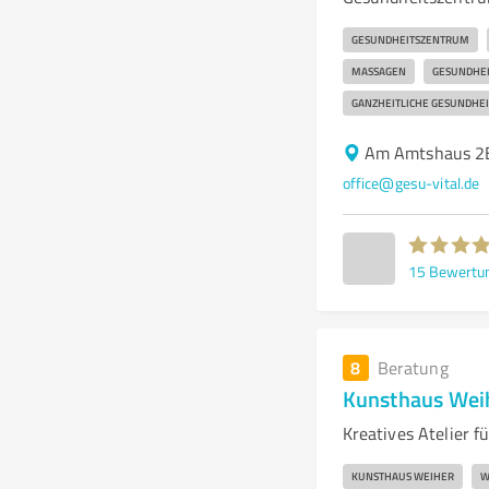
GESUNDHEITSZENTRUM
MASSAGEN
GESUNDHE
GANZHEITLICHE GESUNDHEI
Am Amtshaus 2B
office@gesu-vital.de
15
Bewertu
8
Beratung
Kunsthaus Wei
Kreatives Atelier 
KUNSTHAUS WEIHER
W