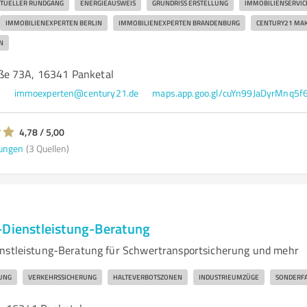
RTUELLER RUNDGANG
ENERGIEAUSWEIS
GRUNDRISS ERSTELLUNG
IMMOBILIENSERVIC
IMMOBILIENEXPERTEN BERLIN
IMMOBILIENEXPERTEN BRANDENBURG
CENTURY21 MA
N
ße 73A, 16341 Panketal
4
immoexperten@century21.de
maps.app.goo.gl/cuYn99JaDyrMnq5f
4,78 / 5,00
ungen
(3 Quellen)
-Dienstleistung-Beratung
enstleistung-Beratung für Schwertransportsicherung und mehr
UNG
VERKEHRSSICHERUNG
HALTEVERBOTSZONEN
INDUSTRIEUMZÜGE
SONDERF