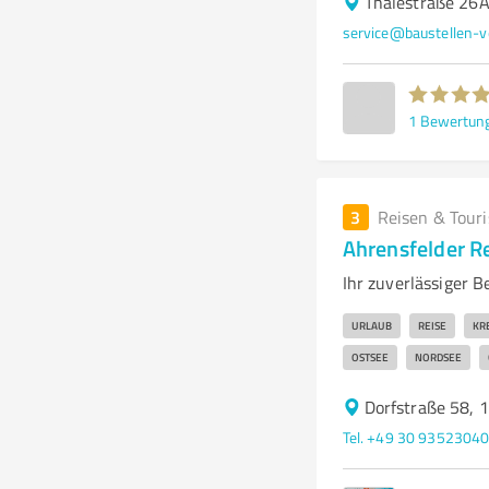
Thalestraße 26A
service@baustellen-v
1
Bewertun
3
Reisen & Tour
Ahrensfelder R
Ihr zuverlässiger B
URLAUB
REISE
KR
OSTSEE
NORDSEE
Dorfstraße 58, 
Tel. +49 30 9352304