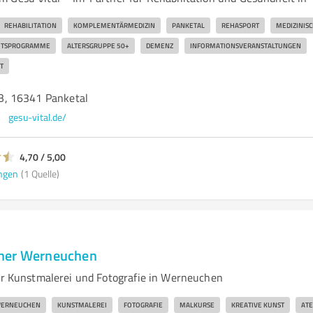
REHABILITATION
KOMPLEMENTÄRMEDIZIN
PANKETAL
REHASPORT
MEDIZINIS
ITSPROGRAMME
ALTERSGRUPPE 50+
DEMENZ
INFORMATIONSVERANSTALTUNGEN
T
, 16341 Panketal
gesu-vital.de/
4,70 / 5,00
ngen
(1 Quelle)
her Werneuchen
für Kunstmalerei und Fotografie in Werneuchen
ERNEUCHEN
KUNSTMALEREI
FOTOGRAFIE
MALKURSE
KREATIVE KUNST
ATE