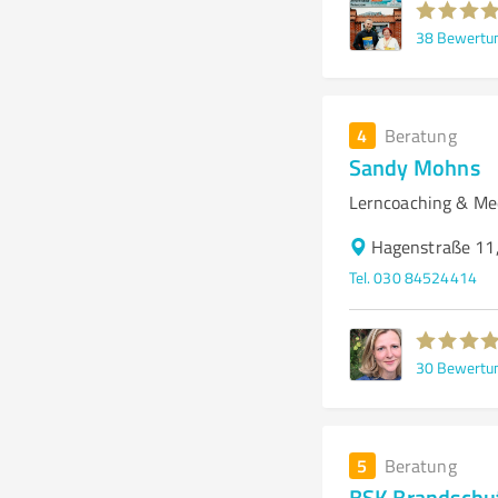
38
Bewertu
4
Beratung
Sandy Mohns
Lerncoaching & Me
Hagenstraße 11,
Tel. 030 84524414
30
Bewertu
5
Beratung
BSK Brandsch