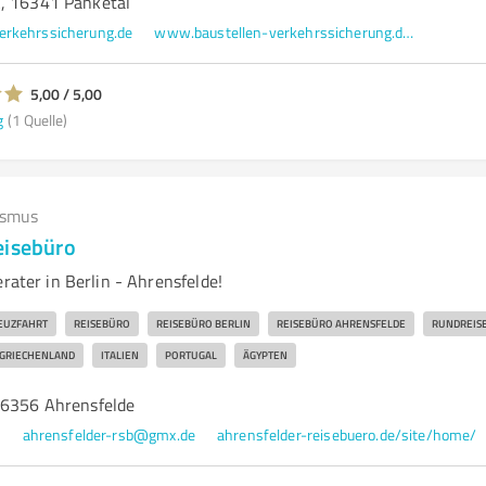
, 16341 Panketal
erkehrssicherung.de
www.baustellen-verkehrssicherung.de/startseite.html
5,00 / 5,00
g
(1 Quelle)
ismus
eisebüro
erater in Berlin - Ahrensfelde!
EUZFAHRT
REISEBÜRO
REISEBÜRO BERLIN
REISEBÜRO AHRENSFELDE
RUNDREIS
GRIECHENLAND
ITALIEN
PORTUGAL
ÄGYPTEN
16356 Ahrensfelde
0
ahrensfelder-rsb@gmx.de
ahrensfelder-reisebuero.de/site/home/