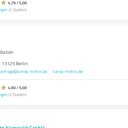
4,79 / 5,00
ngen
(2 Quellen)
diation
 13125 Berlin
anfrage@sandy-mohns.de
sandy-mohns.de/
4,90 / 5,00
ngen
(2 Quellen)
utz Kompakt GmbH