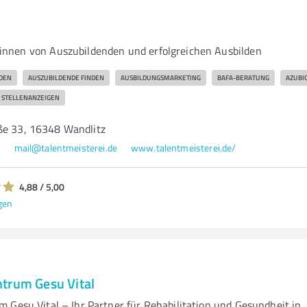
i
nnen von Auszubildenden und erfolgreichen Ausbilden
NDEN
AUSZUBILDENDE FINDEN
AUSBILDUNGSMARKETING
BAFA-BERATUNG
AZUBI
STELLENANZEIGEN
ße 33, 16348 Wandlitz
2
mail@talentmeisterei.de
www.talentmeisterei.de/
4,88 / 5,00
gen
trum Gesu Vital
 Gesu Vital – Ihr Partner für Rehabilitation und Gesundheit in