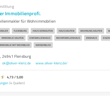
mittlung
Der Immobilienprofi.
obilienmakler für Wohnimmobilien
AKLER
FLENSBURG
HAUS VERKAUFEN
HAUS KAUFEN
WOHNUNG KAUFEN
W
IMMOBILIE KAUFEN
EINFAMILIENHAUS
MEHRFAMILIENHAUS
ZINSHAUS
EIGE
IMMOBILIE MIT MEERBLICK
WASSERBLICK
, 24941 Flensburg
ok@oliver-klenz.de
www.oliver-klenz.de/
4,73 / 5,00
ungen
(4 Quellen)