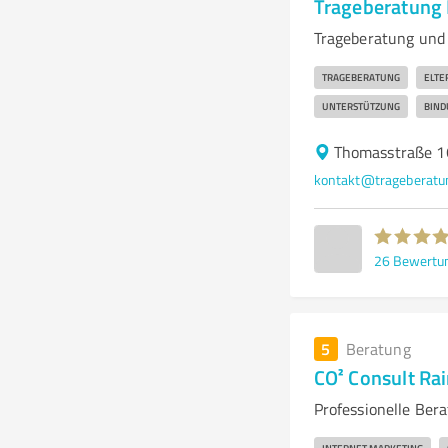
Trageberatung 
Trageberatung und 
TRAGEBERATUNG
ELTE
UNTERSTÜTZUNG
BIND
Thomasstraße 16
kontakt@trageberatun
26
Bewertu
5
Beratung
CO² Consult Rai
Professionelle Bera