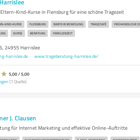
Harrislee
Eltern-Kind-Kurse in Flensburg für eine schöne Tragezeit
RN-KIND-KURSE
FLENSBURG
BABYS IN BEWEGUNG
TRAGECAFÉ
FRÜHKINDLICHE 
UNG
KURSE
BERATUNG
FAMILIENZEIT
, 24955 Harrislee
g-harrislee.de
www.trageberatung-harrislee.de/
5,00 / 5,00
ngen
(1 Quelle)
ner J. Clausen
tung für Internet Marketing und effektive Online-Auftritte