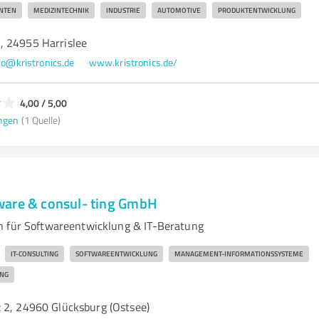
NTEN
MEDIZINTECHNIK
INDUSTRIE
AUTOMOTIVE
PRODUKTENTWICKLUNG
, 24955 Harrislee
fo@kristronics.de
www.kristronics.de/
4,00 / 5,00
ngen
(1 Quelle)
are & consul- ting GmbH
n für Softwareentwicklung & IT-Beratung
IT-CONSULTING
SOFTWAREENTWICKLUNG
MANAGEMENT-INFORMATIONSSYSTEME
NG
 2, 24960 Glücksburg (Ostsee)