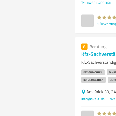
Tel. 04631 409060
1
Bewertun
8
Beratung
Kfz-Sachverst
Kfz-Sachverständi
KFZ-GUTACHTEN
FAHR
KURZGUTACHTEN
GERI
Am Knick 33, 2
info@svs-fl.de
svs