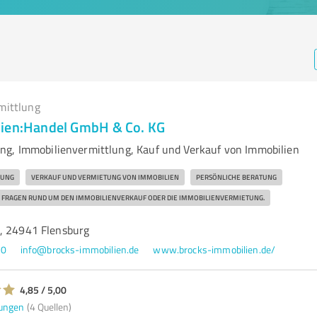
mittlung
lien:Handel GmbH & Co. KG
g, Immobilienvermittlung, Kauf und Verkauf von Immobilien
LUNG
VERKAUF UND VERMIETUNG VON IMMOBILIEN
PERSÖNLICHE BERATUNG
 FRAGEN RUND UM DEN IMMOBILIENVERKAUF ODER DIE IMMOBILIENVERMIETUNG.
, 24941 Flensburg
00
info@brocks-immobilien.de
www.brocks-immobilien.de/
4,85 / 5,00
ungen
(4 Quellen)