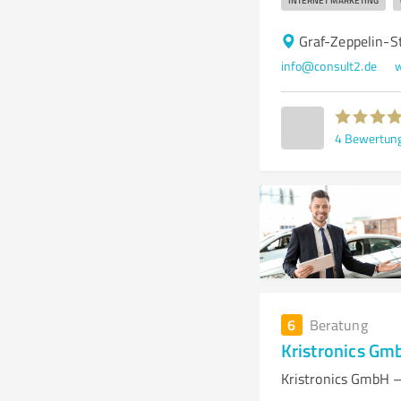
INTERNET MARKETING
Graf-Zeppelin-S
info@consult2.de
w
4
Bewertun
6
Beratung
Kristronics Gm
Kristronics GmbH –