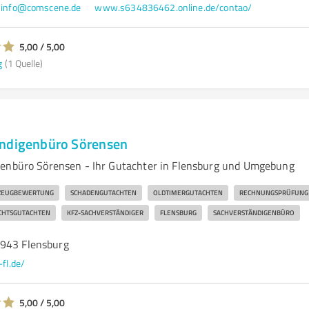
info@comscene.de
www.s634836462.online.de/contao/
5,00 / 5,00
g
(1 Quelle)
ändigenbüro Sörensen
genbüro Sörensen - Ihr Gutachter in Flensburg und Umgebung
ZEUGBEWERTUNG
SCHADENGUTACHTEN
OLDTIMERGUTACHTEN
RECHNUNGSPRÜFUNG
CHTSGUTACHTEN
KFZ-SACHVERSTÄNDIGER
FLENSBURG
SACHVERSTÄNDIGENBÜRO
4943 Flensburg
-fl.de/
5,00 / 5,00