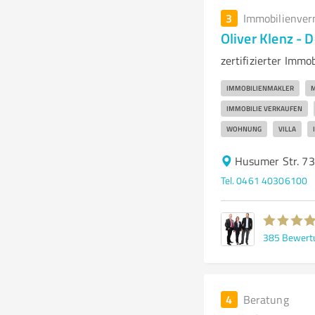
3
Immobilienver
Oliver Klenz - 
zertifizierter Imm
IMMOBILIENMAKLER
M
IMMOBILIE VERKAUFEN
WOHNUNG
VILLA
Husumer Str. 73
Tel. 0461 40306100
385
Bewert
4
Beratung