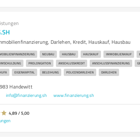
eistungen
.SH
mmobilienfinanzierung, Darlehen, Kredit, Hauskauf, Hausbau
MOBILIENFINANZIERUNG
NEUBAU
HAUSBAU
HAUSKAUF
IMMOBILIENKAUF
UMSCHULDUNG
PROLONGATION
ANSCHLUSSKREDIT
ANSCHLUSSFINANZIERUNG
G
HUFA
EIGENKAPITAL
BELEIHUNG
POLICENDARLEHEN
DARLEHEN
4983 Handewitt
info@finanzierung.sh
www.finanzierung.sh
4,89 / 5,00
ungen