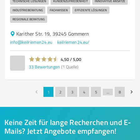
TECHNISCHE LÖSUNGEN
KUNDENZUFRIEDENHEIT
INNOVATIVE ANSÄTZE
INDUSTRIEBERATUNG
FACHWISSEN
EFFIZIENTE LÖSUNGEN
REGIONALE BERATUNG
Karither Str. 19, 39245 Gommern
info@keilriemen24.eu
keilriemen24.eu/
4,50 / 5,00
33
Bewertungen
(1 Quelle)
1
2
3
4
5
…
8
Keine Zeit für lange Recherchen und E-
Mails? Jetzt Angebote empfangen!