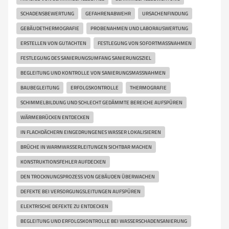
SCHADENSBEWERTUNG
GEFAHRENABWEHR
URSACHENFINDUNG
GEBÄUDETHERMOGRAFIE
PROBENAHMEN UND LABORAUSWERTUNG
ERSTELLEN VON GUTACHTEN
FESTLEGUNG VON SOFORTMASSNAHMEN
FESTLEGUNG DES SANIERUNGSUMFANG SANIERUNGSZIEL
BEGLEITUNG UND KONTROLLE VON SANIERUNGSMASSNAHMEN
BAUBEGLEITUNG
ERFOLGSKONTROLLE
THERMOGRAFIE
SCHIMMELBILDUNG UND SCHLECHT GEDÄMMTE BEREICHE AUFSPÜREN
WÄRMEBRÜCKEN ENTDECKEN
IN FLACHDÄCHERN EINGEDRUNGENES WASSER LOKALISIEREN
BRÜCHE IN WARMWASSERLEITUNGEN SICHTBAR MACHEN
KONSTRUKTIONSFEHLER AUFDECKEN
DEN TROCKNUNGSPROZESS VON GEBÄUDEN ÜBERWACHEN
DEFEKTE BEI VERSORGUNGSLEITUNGEN AUFSPÜREN
ELEKTRISCHE DEFEKTE ZU ENTDECKEN
BEGLEITUNG UND ERFOLGSKONTROLLE BEI WASSERSCHADENSANIERUNG