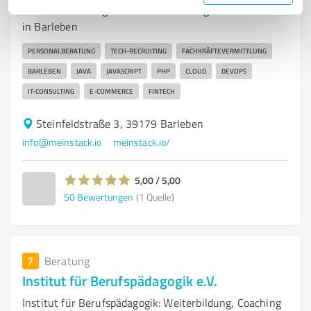
Personalberatung und Tech-Recruiting für Fachkräfte
in Barleben
PERSONALBERATUNG
TECH-RECRUITING
FACHKRÄFTEVERMITTLUNG
BARLEBEN
JAVA
JAVASCRIPT
PHP
CLOUD
DEVOPS
IT-CONSULTING
E-COMMERCE
FINTECH
Steinfeldstraße 3, 39179 Barleben
info@meinstack.io
meinstack.io/
5,00 / 5,00
50
Bewertungen
(1 Quelle)
7
Beratung
Institut für Berufspädagogik e.V.
Institut für Berufspädagogik: Weiterbildung, Coaching