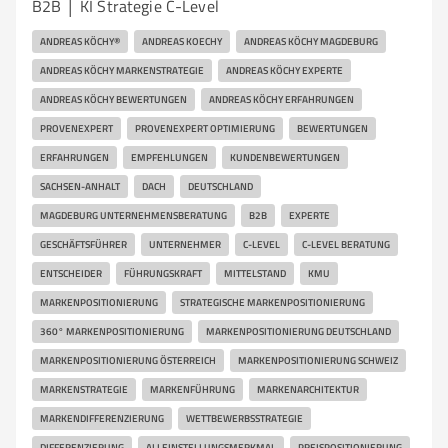
B2B │ KI Strategie C-Level
ANDREAS KÖCHY®
ANDREAS KOECHY
ANDREAS KÖCHY MAGDEBURG
ANDREAS KÖCHY MARKENSTRATEGIE
ANDREAS KÖCHY EXPERTE
ANDREAS KÖCHY BEWERTUNGEN
ANDREAS KÖCHY ERFAHRUNGEN
PROVENEXPERT
PROVENEXPERT OPTIMIERUNG
BEWERTUNGEN
ERFAHRUNGEN
EMPFEHLUNGEN
KUNDENBEWERTUNGEN
SACHSEN-ANHALT
DACH
DEUTSCHLAND
MAGDEBURG UNTERNEHMENSBERATUNG
B2B
EXPERTE
GESCHÄFTSFÜHRER
UNTERNEHMER
C-LEVEL
C-LEVEL BERATUNG
ENTSCHEIDER
FÜHRUNGSKRAFT
MITTELSTAND
KMU
MARKENPOSITIONIERUNG
STRATEGISCHE MARKENPOSITIONIERUNG
360° MARKENPOSITIONIERUNG
MARKENPOSITIONIERUNG DEUTSCHLAND
MARKENPOSITIONIERUNG ÖSTERREICH
MARKENPOSITIONIERUNG SCHWEIZ
MARKENSTRATEGIE
MARKENFÜHRUNG
MARKENARCHITEKTUR
MARKENDIFFERENZIERUNG
WETTBEWERBSSTRATEGIE
DIFFERENZIERUNG
ALLEINSTELLUNGSMERKMAL
PREISPOSITIONIERUNG