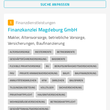
SUCHE ANPASSEN
1
Finanzdienstleistungen
Finanzkanzlei Magdeburg GmbH
Makler, Altersvorsorge, betriebliche Vorsorge,
Versicherungen, Baufinanzierung
ALTERSVORSORGE
RIESTERRENTE
BETRIEBSRENTE
GESCHÄFTSFÜHRERVERSORGUNG
BASISRENTE
FLEXIBLE PRIVATVORSORGE
BU
BERUFSUNFÄHIGKEITSVERSICHERUNG
PKV
PRIVATE KRANKENVERSICHERUNG
BAUFI
BAUFINANZIERUNG
ANNUITÄTENDARLEHEN
KFW
DARLEHEN
BAUSPAREN
TILGUNGSAUSSETZUNG
VOLLTILGER
SACHVERSICHERUNG
PRIVATHAFTPFLICHT
HAUSRATVERSICHERUNG
WOHNGEBÄUDEVERSICHERUNG
BETRIEBSHAFTPFLICHT
GESCHÄFTSINHALTSVERSICHERUNG