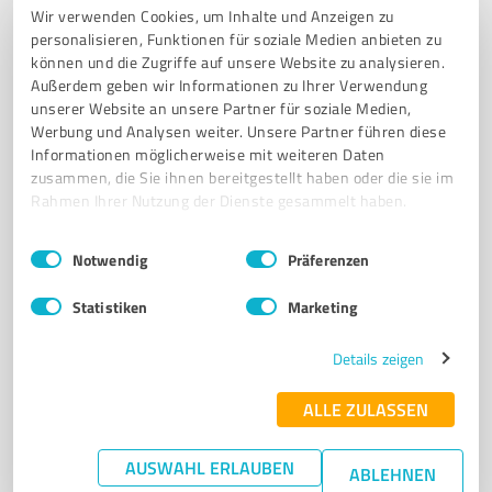
62
Bewertungen
(1 Quelle)
Wir verwenden Cookies, um Inhalte und Anzeigen zu
personalisieren, Funktionen für soziale Medien anbieten zu
können und die Zugriffe auf unsere Website zu analysieren.
Außerdem geben wir Informationen zu Ihrer Verwendung
unserer Website an unsere Partner für soziale Medien,
Werbung und Analysen weiter. Unsere Partner führen diese
Informationen möglicherweise mit weiteren Daten
zusammen, die Sie ihnen bereitgestellt haben oder die sie im
Rahmen Ihrer Nutzung der Dienste gesammelt haben.
Einwilligungsauswahl
Impressum
|
Datenschutzbestimmungen
Notwendig
Präferenzen
Sie möchten auch hier gelistet werden?
Statistiken
Marketing
Registrieren Sie sich jetzt und werden Sie ein von
Kunden empfohlener ProvenExpert!
Details zeigen
ALLE ZULASSEN
6
Beratung
AUSWAHL ERLAUBEN
MEINSTACK OHG Barleben
ABLEHNEN