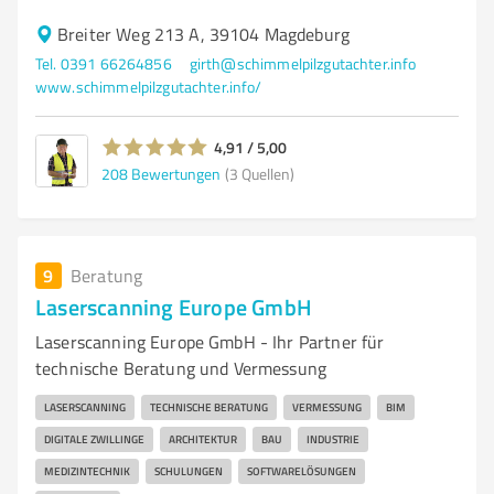
Breiter Weg 213 A, 39104 Magdeburg
Tel. 0391 66264856
girth@schimmelpilzgutachter.info
www.schimmelpilzgutachter.info/
4,91 / 5,00
208
Bewertungen
(3 Quellen)
9
Beratung
Laserscanning Europe GmbH
Laserscanning Europe GmbH - Ihr Partner für
technische Beratung und Vermessung
LASERSCANNING
TECHNISCHE BERATUNG
VERMESSUNG
BIM
DIGITALE ZWILLINGE
ARCHITEKTUR
BAU
INDUSTRIE
MEDIZINTECHNIK
SCHULUNGEN
SOFTWARELÖSUNGEN