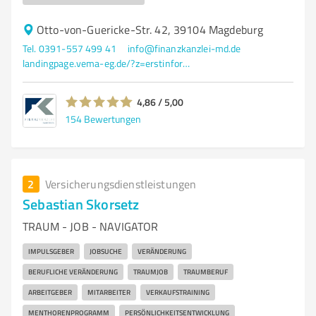
Otto-von-Guericke-Str. 42, 39104 Magdeburg
Tel. 0391-557 499 41
info@finanzkanzlei-md.de
landingpage.vema-eg.de/?z=erstinformation&m=fkmd&p=newsletter
4,86 / 5,00
154
Bewertungen
2
Versicherungsdienstleistungen
Sebastian Skorsetz
TRAUM - JOB - NAVIGATOR
IMPULSGEBER
JOBSUCHE
VERÄNDERUNG
BERUFLICHE VERÄNDERUNG
TRAUMJOB
TRAUMBERUF
ARBEITGEBER
MITARBEITER
VERKAUFSTRAINING
MENTHORENPROGRAMM
PERSÖNLICHKEITSENTWICKLUNG