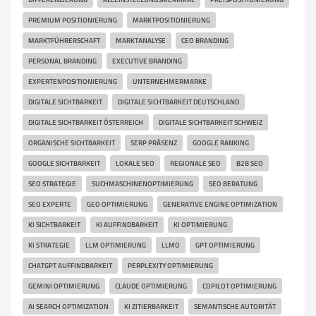
PREMIUM POSITIONIERUNG
MARKTPOSITIONIERUNG
MARKTFÜHRERSCHAFT
MARKTANALYSE
CEO BRANDING
PERSONAL BRANDING
EXECUTIVE BRANDING
EXPERTENPOSITIONIERUNG
UNTERNEHMERMARKE
DIGITALE SICHTBARKEIT
DIGITALE SICHTBARKEIT DEUTSCHLAND
DIGITALE SICHTBARKEIT ÖSTERREICH
DIGITALE SICHTBARKEIT SCHWEIZ
ORGANISCHE SICHTBARKEIT
SERP PRÄSENZ
GOOGLE RANKING
GOOGLE SICHTBARKEIT
LOKALE SEO
REGIONALE SEO
B2B SEO
SEO STRATEGIE
SUCHMASCHINENOPTIMIERUNG
SEO BERATUNG
SEO EXPERTE
GEO OPTIMIERUNG
GENERATIVE ENGINE OPTIMIZATION
KI SICHTBARKEIT
KI AUFFINDBARKEIT
KI OPTIMIERUNG
KI STRATEGIE
LLM OPTIMIERUNG
LLMO
GPT OPTIMIERUNG
CHATGPT AUFFINDBARKEIT
PERPLEXITY OPTIMIERUNG
GEMINI OPTIMIERUNG
CLAUDE OPTIMIERUNG
COPILOT OPTIMIERUNG
AI SEARCH OPTIMIZATION
KI ZITIERBARKEIT
SEMANTISCHE AUTORITÄT