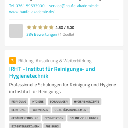
Tel. 0761 59533900
service@haufe-akademie.de
www.haufe-akademie.de/
4,80 / 5,00
384
Bewertungen
(1 Quelle)
3
Bildung, Ausbildung & Weiterbildung
IRHT - Institut für Reinigungs- und
Hygienetechnik
Professionelle Schulungen für Reinigung und Hygiene
im Institut für Reinigungs-
REINIGUNG
HYGIENE
SCHULUNGEN
HYGIENEKONZEPTE
BERATUNG
FACHWISSEN
QUALITÄTSMANAGEMENT
GEBÄUDEREINIGUNG
DESINFEKTION
ONLINE-SCHULUNGEN
EXPERTENNETZWERK
FREIBURG