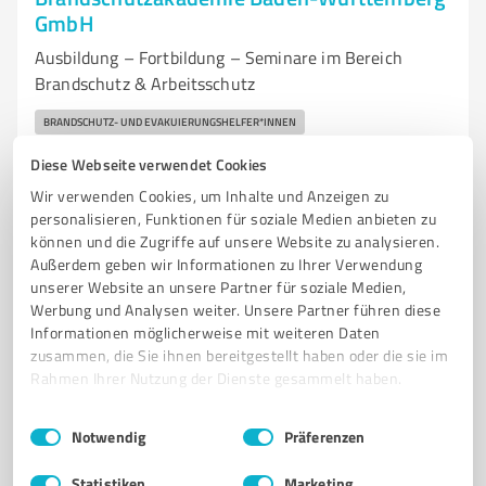
GmbH
Ausbildung – Fortbildung – Seminare im Bereich
Brandschutz & Arbeitsschutz
BRANDSCHUTZ- UND EVAKUIERUNGSHELFER*INNEN
BRANDSCHUTZBEAUFTRAGTE/R
Diese Webseite verwendet Cookies
FEUERSCHUTZABSCHLÜSSE UND FESTSTELLANLAGEN
Wir verwenden Cookies, um Inhalte und Anzeigen zu
personalisieren, Funktionen für soziale Medien anbieten zu
Hanferstraße 26, 79108 Freiburg i. Br.
können und die Zugriffe auf unsere Website zu analysieren.
Tel. +49 7634 7985030
Außerdem geben wir Informationen zu Ihrer Verwendung
janik.zaehringer@brandschutzakademie-bw.de
unserer Website an unsere Partner für soziale Medien,
www.brandschutzakademie-bw.de/
Werbung und Analysen weiter. Unsere Partner führen diese
Informationen möglicherweise mit weiteren Daten
zusammen, die Sie ihnen bereitgestellt haben oder die sie im
4,55 / 5,00
Rahmen Ihrer Nutzung der Dienste gesammelt haben.
293
Bewertungen
Einwilligungsauswahl
Impressum
|
Datenschutzbestimmungen
Notwendig
Präferenzen
TOP-EMPFEHLUNG
TOP-DIENSTLEISTER
Statistiken
Marketing