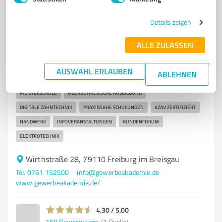
7
Bildung, Ausbildung & Weiterbildung
Details zeigen
Gewerbe Akademie Freiburg
ALLE ZULASSEN
Weiterbildung und Fachkräftequalifizierung an der
Gewerbe Akademie Freiburg
AUSWAHL ERLAUBEN
ABLEHNEN
SCHULUNGSZENTRUM
WEITERBILDUNG
FACHKRÄFTEQUALIFIZIERUNG
MEISTERSCHULE
ÜBERBETRIEBLICHE AUSBILDUNG
DIGITALE ZAHNTECHNIK
PRAXISNAHE SCHULUNGEN
AZAV ZERTIFIZIERT
HANDWERK
INFOVERANSTALTUNGEN
KUNDENFORUM
ELEKTROTECHNIK
Wirthstraße 28, 79110 Freiburg im Breisgau
Tel. 0761 152500
info@gewerbeakademie.de
www.gewerbeakademie.de/
4,30 / 5,00
150
Bewertungen
(1 Quelle)