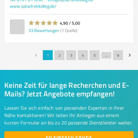
www.sprachenkolleg.de/
4,90 / 5,00
33
Bewertungen
(1 Quelle)
1
2
3
4
5
…
9
Keine Zeit für lange Recherchen und E-
Mails? Jetzt Angebote empfangen!
Lassen Sie sich einfach von passenden Experten in Ihrer
Nähe kontaktieren! Wir leiten Ihr Anliegen aus einem
kurzen Formular an bis zu 20 passende Dienstleister weiter.
SO EINFACH GEHT'S