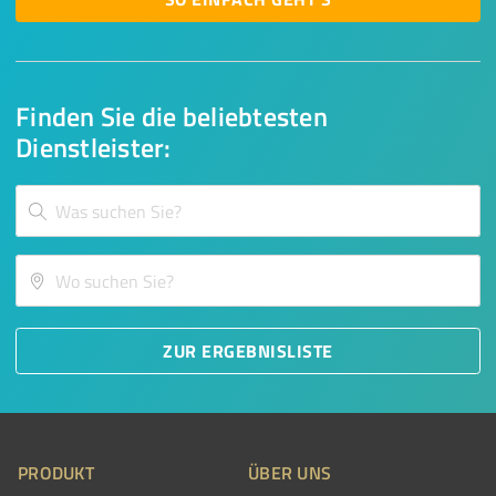
Finden Sie die beliebtesten
Dienstleister:
ZUR ERGEBNISLISTE
PRODUKT
ÜBER UNS