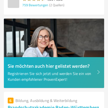
759
Bewertungen
(2 Quellen)
Sie möchten auch hier gelistet werden?
Registrieren Sie sich jetzt und werden Sie ein von
Kunden empfohlener ProvenExpert!
6
Bildung, Ausbildung & Weiterbildung
Brandschutzakademie Baden-Württemberg