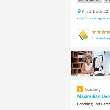
MENTAL COACHING
REI
Am Ortfelde 22,
info@sinja-kueppers.
1
Bewertun
6
Coaching
Maximilian Ove
Coaching und Persö