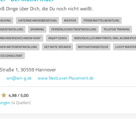
iß Dinge über Dich, die Du noch nicht weißt.
OACHING
UNTERNEHMENSBERATUNG
MENTOR
FÖRDERMITTELBERATUNG
ONSENTWICKLUNG
SPARRING
PERSÖNLICHKEITSENTWICKLUNG
TELEFON TRAINING
ERNEHMERISCHES KNOW HOW"
INQA® COACH
INDIVIDUELLES RMP PROFIL INKL AUSWERT
ICHEN WEITERENTWICKLUNG
KEY NOTE SPEAKER
MOTIVATIONSKITZLER
LUXX® MASTE
ESS CONSULTANT
-Straße 1, 30559 Hannover
9
wn@wn-g.de
www.NextLevel-Placement.de
4,98 / 5,00
ungen
(4 Quellen)