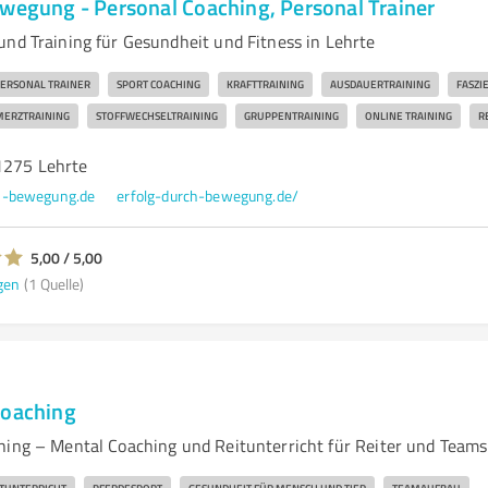
ewegung - Personal Coaching, Personal Trainer
und Training für Gesundheit und Fitness in Lehrte
ERSONAL TRAINER
SPORT COACHING
KRAFTTRAINING
AUSDAUERTRAINING
FASZI
MERZTRAINING
STOFFWECHSELTRAINING
GRUPPENTRAINING
ONLINE TRAINING
R
1275 Lehrte
h-bewegung.de
erfolg-durch-bewegung.de/
5,00 / 5,00
gen
(1 Quelle)
Coaching
hing – Mental Coaching und Reitunterricht für Reiter und Teams