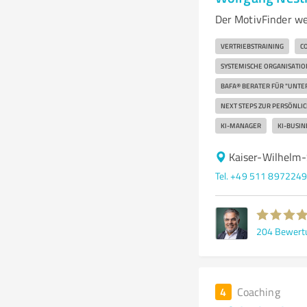
Der MotivFinder we
VERTRIEBSTRAINING
C
SYSTEMISCHE ORGANISATI
BAFA® BERATER FÜR "UNT
NEXT STEPS ZUR PERSÖNL
KI-MANAGER
KI-BUSIN
Kaiser-Wilhelm
Tel. +49 511 897224
204
Bewert
4
Coaching