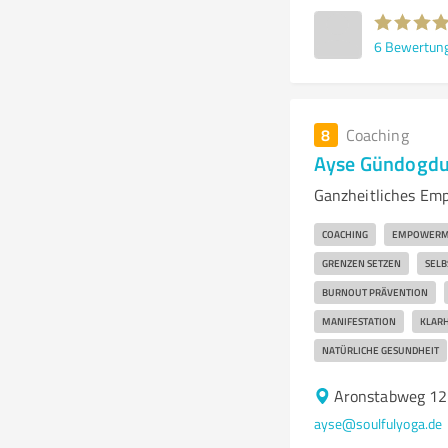
6
Bewertun
8
Coaching
Ayse Gündogdu
Ganzheitliches Em
COACHING
EMPOWERM
GRENZEN SETZEN
SELB
BURNOUT PRÄVENTION
MANIFESTATION
KLARH
NATÜRLICHE GESUNDHEIT
Aronstabweg 12
ayse@soulfulyoga.de