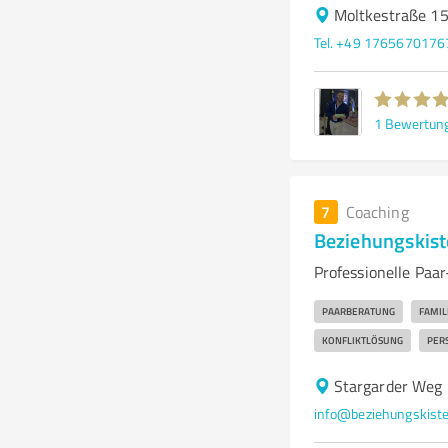
Moltkestraße 15
Tel. +49 1765670176
1
Bewertun
7
Coaching
Beziehungskis
Professionelle Paa
PAARBERATUNG
FAMIL
KONFLIKTLÖSUNG
PER
Stargarder Weg
info@beziehungskiste