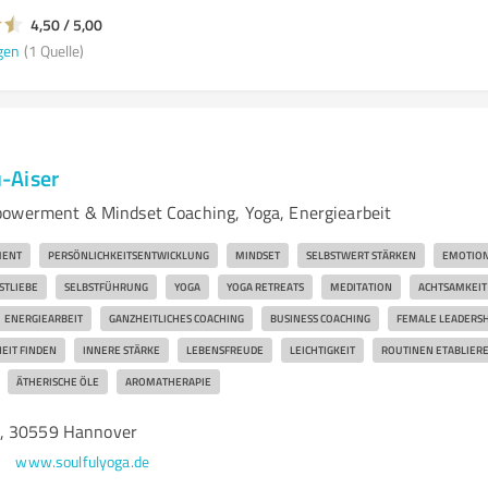
4,50 / 5,00
gen
(1 Quelle)
-Aiser
powerment & Mindset Coaching, Yoga, Energiearbeit
ENT
PERSÖNLICHKEITSENTWICKLUNG
MINDSET
SELBSTWERT STÄRKEN
EMOTION
STLIEBE
SELBSTFÜHRUNG
YOGA
YOGA RETREATS
MEDITATION
ACHTSAMKEIT
ENERGIEARBEIT
GANZHEITLICHES COACHING
BUSINESS COACHING
FEMALE LEADERSH
EIT FINDEN
INNERE STÄRKE
LEBENSFREUDE
LEICHTIGKEIT
ROUTINEN ETABLIER
ÄTHERISCHE ÖLE
AROMATHERAPIE
, 30559 Hannover
www.soulfulyoga.de