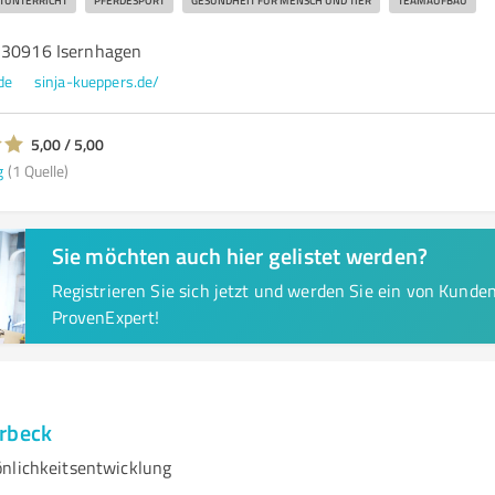
TUNTERRICHT
PFERDESPORT
GESUNDHEIT FÜR MENSCH UND TIER
TEAMAUFBAU
 30916 Isernhagen
de
sinja-kueppers.de/
5,00 / 5,00
g
(1 Quelle)
Sie möchten auch hier gelistet werden?
Registrieren Sie sich jetzt und werden Sie ein von Kund
ProvenExpert!
rbeck
nlichkeitsentwicklung