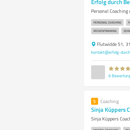
Erfolg durch B
Personal Coaching 
PERSONAL COACHING
P
RÜCKENTRAINING
SCH
Flutwidde 51, 3
kontakt@erfolg-durc
6
Bewertun
5
Coaching
Sinja Küppers 
Sinja Küppers Coac