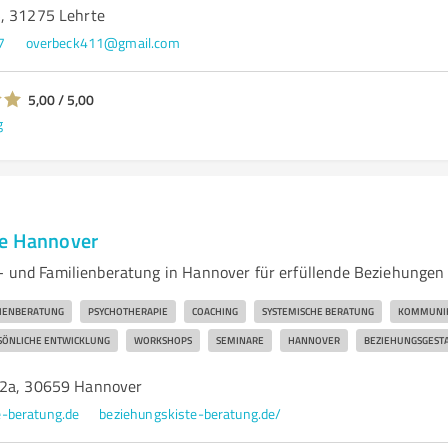
, 31275 Lehrte
7
overbeck411@gmail.com
5,00 / 5,00
g
te Hannover
r- und Familienberatung in Hannover für erfüllende Beziehungen
IENBERATUNG
PSYCHOTHERAPIE
COACHING
SYSTEMISCHE BERATUNG
KOMMUNIK
SÖNLICHE ENTWICKLUNG
WORKSHOPS
SEMINARE
HANNOVER
BEZIEHUNGSGEST
 2a, 30659 Hannover
-beratung.de
beziehungskiste-beratung.de/