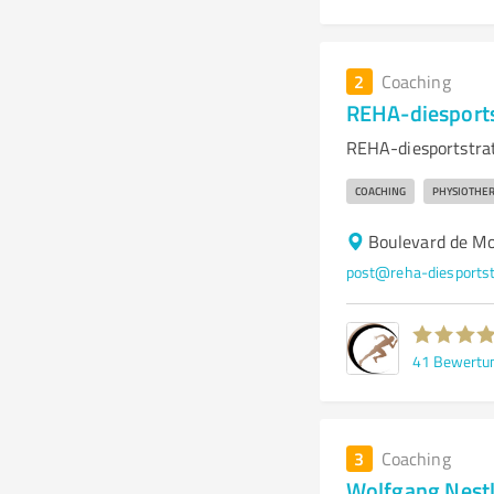
2
Coaching
REHA-diesport
REHA-diesportstrat
COACHING
PHYSIOTHER
Boulevard de M
post@reha-diesportst
41
Bewertu
3
Coaching
Wolfgang Nestl