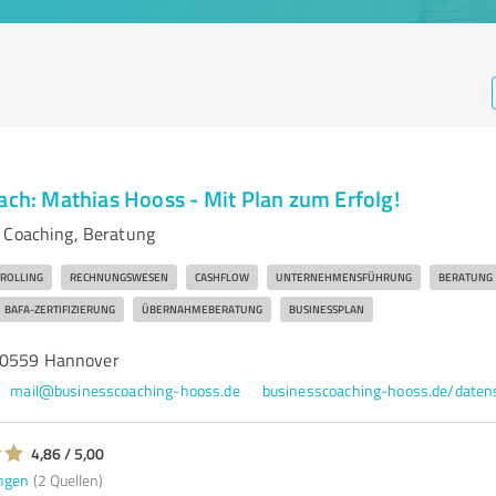
ach: Mathias Hooss - Mit Plan zum Erfolg!
 Coaching, Beratung
ROLLING
RECHNUNGSWESEN
CASHFLOW
UNTERNEHMENSFÜHRUNG
BERATUNG
BAFA-ZERTIFIZIERUNG
ÜBERNAHMEBERATUNG
BUSINESSPLAN
30559 Hannover
mail@businesscoaching-hooss.de
4,86 / 5,00
ngen
(2 Quellen)