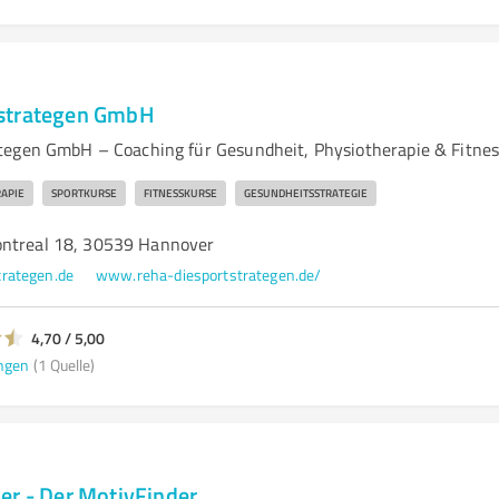
strategen GmbH
egen GmbH – Coaching für Gesundheit, Physiotherapie & Fitnes
APIE
SPORTKURSE
FITNESSKURSE
GESUNDHEITSSTRATEGIE
ontreal 18, 30539 Hannover
rategen.de
www.reha-diesportstrategen.de/
4,70 / 5,00
ngen
(1 Quelle)
er - Der MotivFinder