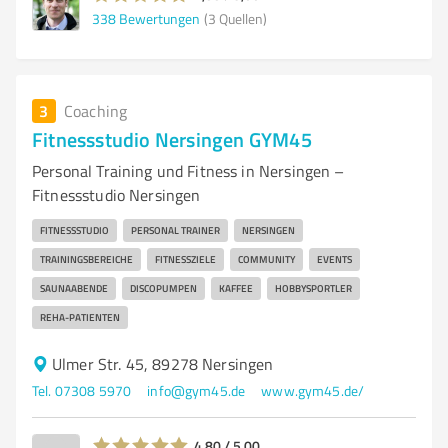
338
Bewertungen
(3 Quellen)
3
Coaching
Fitnessstudio Nersingen GYM45
Personal Training und Fitness in Nersingen –
Fitnessstudio Nersingen
FITNESSSTUDIO
PERSONAL TRAINER
NERSINGEN
TRAININGSBEREICHE
FITNESSZIELE
COMMUNITY
EVENTS
SAUNAABENDE
DISCOPUMPEN
KAFFEE
HOBBYSPORTLER
REHA-PATIENTEN
Ulmer Str. 45, 89278 Nersingen
Tel. 07308 5970
info@gym45.de
www.gym45.de/
4,80 / 5,00