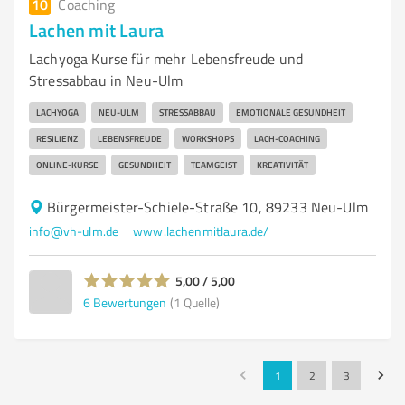
10
Coaching
Lachen mit Laura
Lachyoga Kurse für mehr Lebensfreude und
Stressabbau in Neu-Ulm
LACHYOGA
NEU-ULM
STRESSABBAU
EMOTIONALE GESUNDHEIT
RESILIENZ
LEBENSFREUDE
WORKSHOPS
LACH-COACHING
ONLINE-KURSE
GESUNDHEIT
TEAMGEIST
KREATIVITÄT
Bürgermeister-Schiele-Straße 10, 89233 Neu-Ulm
info@vh-ulm.de
www.lachenmitlaura.de/
5,00 / 5,00
6
Bewertungen
(1 Quelle)
1
2
3