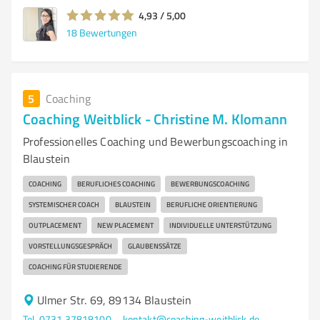
4,93 / 5,00
18
Bewertungen
5
Coaching
Coaching Weitblick - Christine M. Klomann
Professionelles Coaching und Bewerbungscoaching in
Blaustein
COACHING
BERUFLICHES COACHING
BEWERBUNGSCOACHING
SYSTEMISCHER COACH
BLAUSTEIN
BERUFLICHE ORIENTIERUNG
OUTPLACEMENT
NEW PLACEMENT
INDIVIDUELLE UNTERSTÜTZUNG
VORSTELLUNGSGESPRÄCH
GLAUBENSSÄTZE
COACHING FÜR STUDIERENDE
Ulmer Str. 69, 89134 Blaustein
Tel. 0731 37818100
kontakt@coaching-weitblick.de