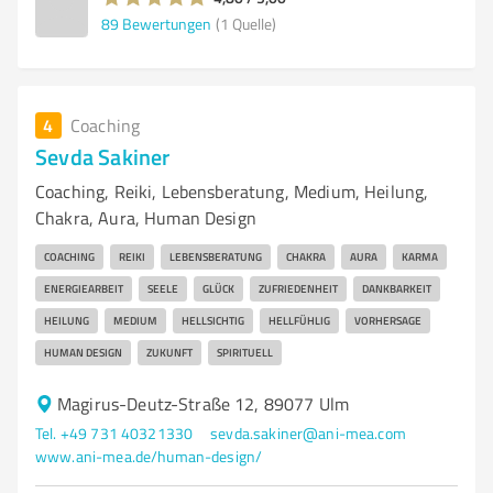
89
Bewertungen
(1 Quelle)
4
Coaching
Sevda Sakiner
Coaching, Reiki, Lebensberatung, Medium, Heilung,
Chakra, Aura, Human Design
COACHING
REIKI
LEBENSBERATUNG
CHAKRA
AURA
KARMA
ENERGIEARBEIT
SEELE
GLÜCK
ZUFRIEDENHEIT
DANKBARKEIT
HEILUNG
MEDIUM
HELLSICHTIG
HELLFÜHLIG
VORHERSAGE
HUMAN DESIGN
ZUKUNFT
SPIRITUELL
Magirus-Deutz-Straße 12, 89077 Ulm
Tel. +49 731 40321330
sevda.sakiner@ani-mea.com
www.ani-mea.de/human-design/