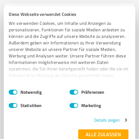
6
Coaching
Diese Webseite verwendet Cookies
Matthias Körting Coaching
Wir verwenden Cookies, um Inhalte und Anzeigen zu
personalisieren, Funktionen für soziale Medien anbieten zu
Fitness und Ernährungscoach für Väter
können und die Zugriffe auf unsere Website zu analysieren.
Außerdem geben wir Informationen zu Ihrer Verwendung
COACHING FITNESS ERNÄHRUNG ABNEHMEN DIÄT MUSKELAUFBAU FETTVERLUST
unserer Website an unsere Partner für soziale Medien,
MINDSET
Werbung und Analysen weiter. Unsere Partner führen diese
Informationen möglicherweise mit weiteren Daten
Kässbohrerstraße 16, 89077 Ulm
zusammen, die Sie ihnen bereitgestellt haben oder die sie im
matthias.koerting@icloud.com
matthiaskoerting.com
Rahmen Ihrer Nutzung der Dienste gesammelt haben.
Einwilligungsauswahl
Impressum
|
Datenschutzbestimmungen
5,00 / 5,00
Notwendig
Präferenzen
4
Bewertungen
Statistiken
Marketing
Details zeigen
7
Coaching
Coaching bringt weiter!
ALLE ZULASSEN