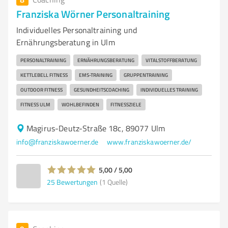
Franziska Wörner Personaltraining
Individuelles Personaltraining und
Ernährungsberatung in Ulm
PERSONALTRAINING
ERNÄHRUNGSBERATUNG
VITALSTOFFBERATUNG
KETTLEBELL FITNESS
EMS-TRAINING
GRUPPENTRAINING
OUTDOOR FITNESS
GESUNDHEITSCOACHING
INDIVIDUELLES TRAINING
FITNESS ULM
WOHLBEFINDEN
FITNESSZIELE
Magirus-Deutz-Straße 18c, 89077 Ulm
info@franziskawoerner.de
www.franziskawoerner.de/
5,00 / 5,00
25
Bewertungen
(1 Quelle)