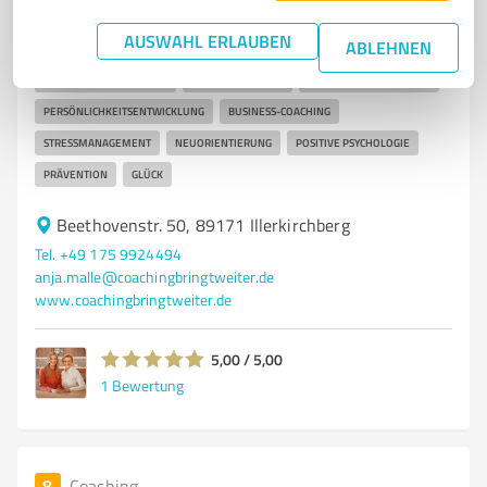
Systemisches Coaching mit Tabea Wende und Anja
AUSWAHL ERLAUBEN
Malle
ABLEHNEN
SYSTEMISCHES COACHING
ONLINE-COACHING
GESUNDHEITS-COACHING
PERSÖNLICHKEITSENTWICKLUNG
BUSINESS-COACHING
STRESSMANAGEMENT
NEUORIENTIERUNG
POSITIVE PSYCHOLOGIE
PRÄVENTION
GLÜCK
Beethovenstr. 50, 89171 Illerkirchberg
Tel. +49 175 9924494
anja.malle@coachingbringtweiter.de
www.coachingbringtweiter.de
5,00 / 5,00
1
Bewertung
8
Coaching