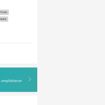
TTUNG
UNGEN
en empfohlener