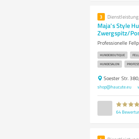
3
Dienstleistun
Maja's Style Hu
Zwergspitz/Po
Professionelle Fel
HUNDEBOUTIQUE
FEL
HUNDESALON
PROFESS
Soester Str. 3
shop@haucute.eu
64
Bewertu