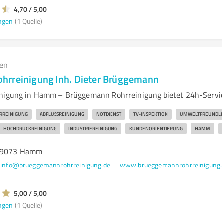
4,70 / 5,00
ngen
(1 Quelle)
gen
hrreinigung Inh. Dieter Brüggemann
inigung in Hamm – Brüggemann Rohrreinigung bietet 24h-Servi
RREINIGUNG
ABFLUSSREINIGUNG
NOTDIENST
TV-INSPEKTION
UMWELTFREUNDLI
HOCHDRUCKREINIGUNG
INDUSTRIEREINIGUNG
KUNDENORIENTIERUNG
HAMM
 59073 Hamm
info@brueggemannrohrreinigung.de
www.brueggemannrohrreinigung.
5,00 / 5,00
ngen
(1 Quelle)