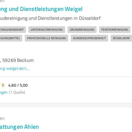
gen
ng und Dienstleistungen Weigel
äudereinigung und Dienstleistungen in Düsseldorf
EINIGUNGSDIENST
UNTERHALTSREINIGUNG
GRUNDREINIGUNG
FENSTERREINIGUNG
IGUNGSMITTEL
PROFESSIONELLE REINIGUNG
KUNDENZUFRIEDENHEIT
DÜSSELDORF
1, 59269 Beckum
www.gebaeudereinigung-weigel.de/cgi-sys/suspendedpage.cgi
4,60 / 5,00
ngen
(1 Quelle)
gen
tattungen Ahlen