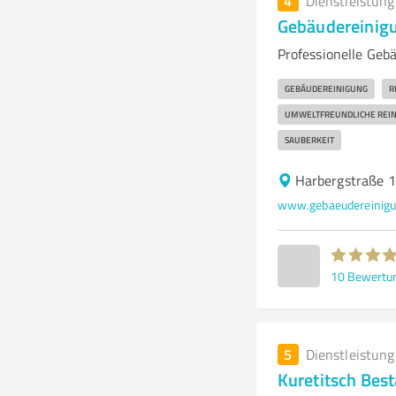
4
Dienstleistun
Gebäudereinigu
Professionelle Geb
GEBÄUDEREINIGUNG
R
UMWELTFREUNDLICHE REIN
SAUBERKEIT
Harbergstraße 
10
Bewertu
5
Dienstleistun
Kuretitsch Bes