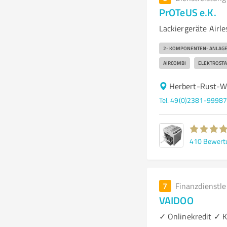
PrOTeUS e.K.
Lackiergeräte Airl
2- KOMPONENTEN- ANLAG
AIRCOMBI
ELEKTROSTA
Herbert-Rust-
Tel. 49(0)2381-9998
410
Bewert
7
Finanzdienstl
VAIDOO
✓ Onlinekredit ✓ Kr