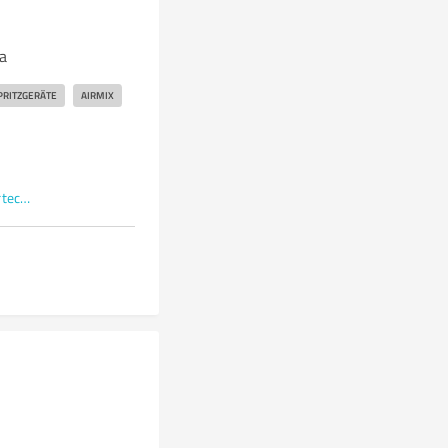
a
PRITZGERÄTE
AIRMIX
www.facebook.com/proteuslackiertechnik/