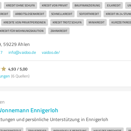
KREDIT OHNE SCHUFA
KREDIT VON PRIVAT
BAUFINANZIERUNG
EILKREDIT
U
KREDIT
ARBEITSLOSENKREDIT
SCHNELLKREDIT
SOFORTKREDIT
KREDIT IN 24 STU
KREDITE VON PRIVATPERSONEN
KREDIT TROTZ SCHUFA
MINIKREDIT
KURZZEITKRED
KREDIT FÜR WOHNUNGSKAUTION
ZAHNKREDIT
59, 59229 Ahlen
27
info@vaidoo.de
vaidoo.de/
4,93 / 5,00
ungen
(6 Quellen)
gen
Wonnemann Ennigerloh
tungen und persönliche Unterstützung in Ennigerloh
TTUNGSINSTITUT
TRAUERFEIER
INDIVIDUELLE BERATUNG
HAUS DES ABSCHIEDS
P