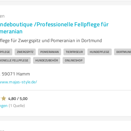
gen
ndeboutique /Professionelle Fellpflege für
meranian
lpflege für Zwergspitz und Pomeranian in Dortmund
LPFLEGE
ZWERGSPITZ
POMERANIAN
TIERFRISEUR
HUNDEPFLEGE
DORTMUN
IONELLE FELLPFLEGE
HUNDEZUBEHÖR
ONLINESHOP
80, 59071 Hamm
www.majas-style.de/
4,80 / 5,00
ngen
(1 Quelle)