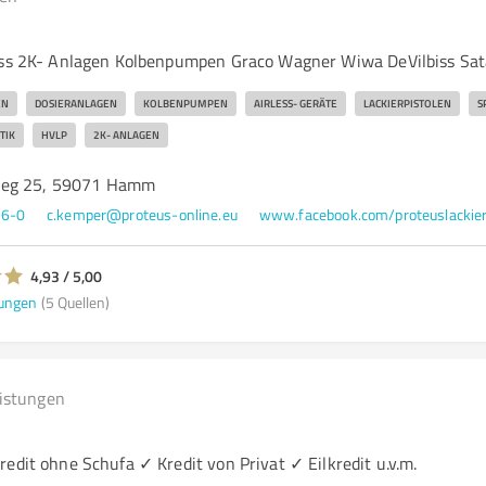
ess 2K- Anlagen Kolbenpumpen Graco Wagner Wiwa DeVilbiss Sat
EN
DOSIERANLAGEN
KOLBENPUMPEN
AIRLESS- GERÄTE
LACKIERPISTOLEN
S
TIK
HVLP
2K- ANLAGEN
Weg 25, 59071 Hamm
76-0
c.kemper@proteus-online.eu
4,93 / 5,00
ungen
(5 Quellen)
eistungen
edit ohne Schufa ✓ Kredit von Privat ✓ Eilkredit u.v.m.