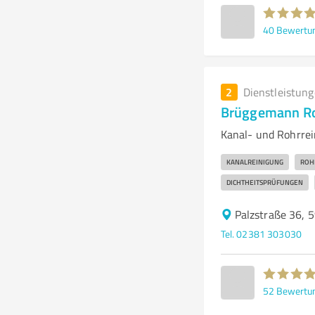
40
Bewertu
2
Dienstleistun
Brüggemann Ro
Kanal- und Rohrre
KANALREINIGUNG
ROH
DICHTHEITSPRÜFUNGEN
Palzstraße 36,
Tel. 02381 303030
52
Bewertu