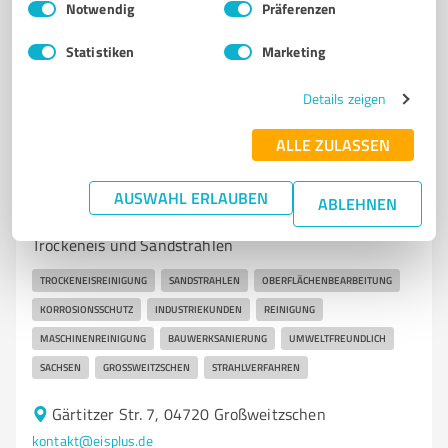
Notwendig
Präferenzen
4,40 / 5,00
Statistiken
Marketing
36
Bewertungen
(1 Quelle)
Details zeigen
ALLE ZULASSEN
7
Dienstleistungen
eisPlus GmbH Großweitzschen
AUSWAHL ERLAUBEN
ABLEHNEN
Professionelle Reinigungsdienstleistungen mit
Trockeneis und Sandstrahlen
TROCKENEISREINIGUNG
SANDSTRAHLEN
OBERFLÄCHENBEARBEITUNG
KORROSIONSSCHUTZ
INDUSTRIEKUNDEN
REINIGUNG
MASCHINENREINIGUNG
BAUWERKSANIERUNG
UMWELTFREUNDLICH
SACHSEN
GROSSWEITZSCHEN
STRAHLVERFAHREN
Gärtitzer Str. 7, 04720 Großweitzschen
kontakt@eisplus.de