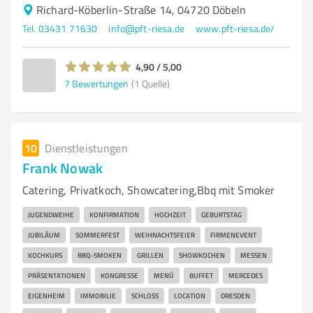
Richard-Köberlin-Straße 14, 04720 Döbeln
Tel. 03431 71630
info@pft-riesa.de
www.pft-riesa.de/
4,90 / 5,00
7
Bewertungen
(1 Quelle)
10
Dienstleistungen
Frank Nowak
Catering, Privatkoch, Showcatering,Bbq mit Smoker
JUGENDWEIHE
KONFIRMATION
HOCHZEIT
GEBURTSTAG
JUBILÄUM
SOMMERFEST
WEIHNACHTSFEIER
FIRMENEVENT
KOCHKURS
BBQ-SMOKEN
GRILLEN
SHOWKOCHEN
MESSEN
PRÄSENTATIONEN
KONGRESSE
MENÜ
BUFFET
MERCEDES
EIGENHEIM
IMMOBILIE
SCHLOSS
LOCATION
DRESDEN