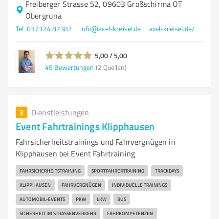
Freiberger Strasse 52, 09603 Großschirma OT
Obergruna
Tel. 037324 87382
info@axel-kreisel.de
axel-kreisel.de/
5,00 / 5,00
49
Bewertungen
(2 Quellen)
3
Dienstleistungen
Event Fahrtrainings Klipphausen
Fahrsicherheitstrainings und Fahrvergnügen in
Klipphausen bei Event Fahrtraining
FAHRSICHERHEITSTRAINING
SPORTFAHRERTRAINING
TRACKDAYS
KLIPPHAUSEN
FAHRVERGNÜGEN
INDIVIDUELLE TRAININGS
AUTOMOBIL-EVENTS
PKW
LKW
BUS
SICHERHEIT IM STRASSENVERKEHR
FAHRKOMPETENZEN