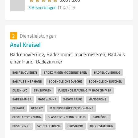
3
Bewertungen
(1 Quelle)
2
Dienstleistungen
Axel Kreisel
Badrenovierung, Badezimmer modernisieren, Bad aus
einer Hand, Badezimmer
BAD RENOVIEREN
BADEZIMMER MODERNISIEREN
BADRENOVIERUNG
BAD AUS EINER HAND
BODENGLEICHE DUSCHE
BODENGLEICH DUSCHEN
DUSCH-WC
SENSOWASH
FLIESENGESTALTUNG IM BADEZIMMER
BADEZIMMER
BADEWANNE
SHOWERPIPE
HANSGROHE
DURAVIT
GEBERIT
MAUERSBERGER DUSCHWANNE
DUSCHABTRENNUNG
GLASABTRENNUNG DUSCHE
BADMÖBEL
DUSCHRINNE
SPEGELSCHRANK
BADSTUDIO
BADGESTALTUNG