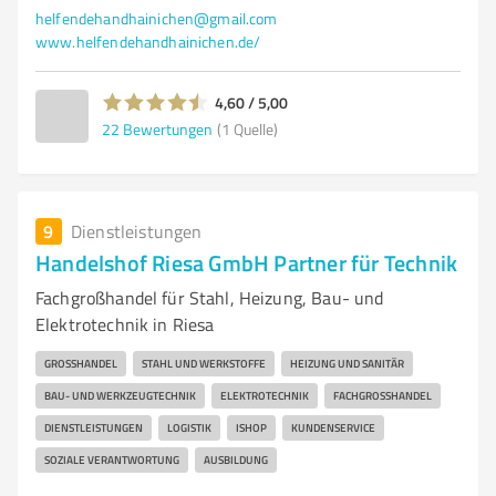
helfendehandhainichen@gmail.com
www.helfendehandhainichen.de/
4,60 / 5,00
22
Bewertungen
(1 Quelle)
9
Dienstleistungen
Handelshof Riesa GmbH Partner für Technik
Fachgroßhandel für Stahl, Heizung, Bau- und
Elektrotechnik in Riesa
GROSSHANDEL
STAHL UND WERKSTOFFE
HEIZUNG UND SANITÄR
BAU- UND WERKZEUGTECHNIK
ELEKTROTECHNIK
FACHGROSSHANDEL
DIENSTLEISTUNGEN
LOGISTIK
ISHOP
KUNDENSERVICE
SOZIALE VERANTWORTUNG
AUSBILDUNG