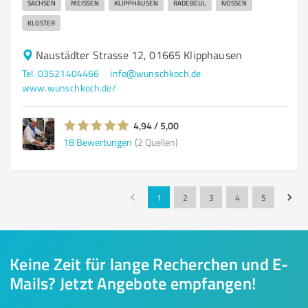
SACHSEN
MEISSEN
KLIPPHAUSEN
RADEBEUL
NOSSEN
KLOSTER
Naustädter Strasse 12, 01665 Klipphausen
Tel. 03521404466
info@wunschkoch.de
www.wunschkoch.de/
4,94 / 5,00
18
Bewertungen
(2 Quellen)
1
2
3
4
5
Keine Zeit für lange Recherchen und E-
Mails? Jetzt Angebote empfangen!