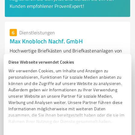
Kunden empfohlener ProvenExpert!
6
Dienstleistungen
Max Knobloch Nachf. GmbH
Hochwertige Briefkästen und Briefkastenanlagen von
Max Knobloch Nachf. GmbH
Diese Webseite verwendet Cookies
BRIEFKÄSTEN
BRIEFKASTENANLAGEN
PAKETKÄSTEN
Wir verwenden Cookies, um Inhalte und Anzeigen zu
personalisieren, Funktionen für soziale Medien anbieten zu
INDIVIDUELLE LÖSUNGEN
HOCHWERTIGE MATERIALIEN
können und die Zugriffe auf unsere Website zu analysieren.
KUNDENSERVICE
MADE IN GERMANY
METALLVERARBEITUNG
Außerdem geben wir Informationen zu Ihrer Verwendung
FREISTEHENDE BRIEFKÄSTEN
AUFPUTZ-BRIEFKÄSTEN
unserer Website an unsere Partner für soziale Medien,
Werbung und Analysen weiter. Unsere Partner führen diese
UNTERPUTZ-BRIEFKÄSTEN
ZUBEHÖR
Informationen möglicherweise mit weiteren Daten
zusammen, die Sie ihnen bereitgestellt haben oder die sie im
Burgstraße 38, 04720 Döbeln
Rahmen Ihrer Nutzung der Dienste gesammelt haben.
Tel. 03431 60640
info@max-knobloch.com
www.max-knobloch.com/
Einwilligungsauswahl
Impressum
|
Datenschutzbestimmungen