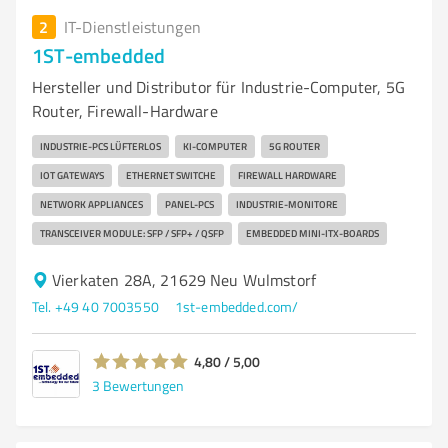
2
IT-Dienstleistungen
1ST-embedded
Hersteller und Distributor für Industrie-Computer, 5G
Router, Firewall-Hardware
INDUSTRIE-PCS LÜFTERLOS
KI-COMPUTER
5G ROUTER
IOT GATEWAYS
ETHERNET SWITCHE
FIREWALL HARDWARE
NETWORK APPLIANCES
PANEL-PCS
INDUSTRIE-MONITORE
TRANSCEIVER MODULE: SFP / SFP+ / QSFP
EMBEDDED MINI-ITX-BOARDS
Vierkaten 28A, 21629 Neu Wulmstorf
Tel. +49 40 7003550
1st-embedded.com/
4,80 / 5,00
3
Bewertungen