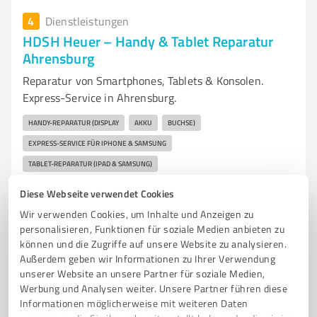
4
Dienstleistungen
HDSH Heuer – Handy & Tablet Reparatur
Ahrensburg
Reparatur von Smartphones, Tablets & Konsolen.
Express-Service in Ahrensburg.
HANDY-REPARATUR (DISPLAY
AKKU
BUCHSE)
EXPRESS-SERVICE FÜR IPHONE & SAMSUNG
TABLET-REPARATUR (IPAD & SAMSUNG)
REPARATUR VON KONSOLEN (PLAYSTATION
SWITCH
XBOX)
HDMI
Diese Webseite verwendet Cookies
CONTROLLER
LÜFTER
Wir verwenden Cookies, um Inhalte und Anzeigen zu
personalisieren, Funktionen für soziale Medien anbieten zu
An der Strusbek 50, 22926 Ahrensburg
können und die Zugriffe auf unsere Website zu analysieren.
Tel. +49 4102977822
info@hdsh-heuer.de
Außerdem geben wir Informationen zu Ihrer Verwendung
www.hdsh-heuer.de/
unserer Website an unsere Partner für soziale Medien,
Werbung und Analysen weiter. Unsere Partner führen diese
Informationen möglicherweise mit weiteren Daten
0,00 / 5,00