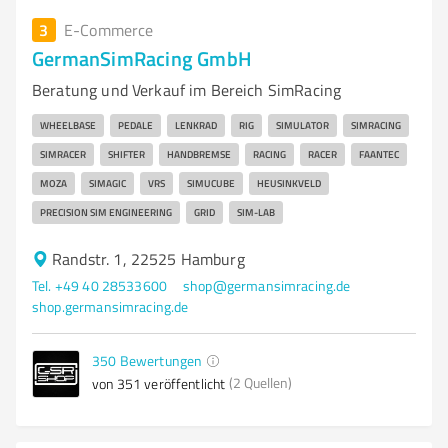
3
E-Commerce
GermanSimRacing GmbH
Beratung und Verkauf im Bereich SimRacing
WHEELBASE
PEDALE
LENKRAD
RIG
SIMULATOR
SIMRACING
SIMRACER
SHIFTER
HANDBREMSE
RACING
RACER
FAANTEC
MOZA
SIMAGIC
VRS
SIMUCUBE
HEUSINKVELD
PRECISION SIM ENGINEERING
GRID
SIM-LAB
Randstr. 1, 22525 Hamburg
Tel. +49 40 28533600
shop@germansimracing.de
shop.germansimracing.de
350
Bewertungen
(2 Quellen)
von 351 veröffentlicht