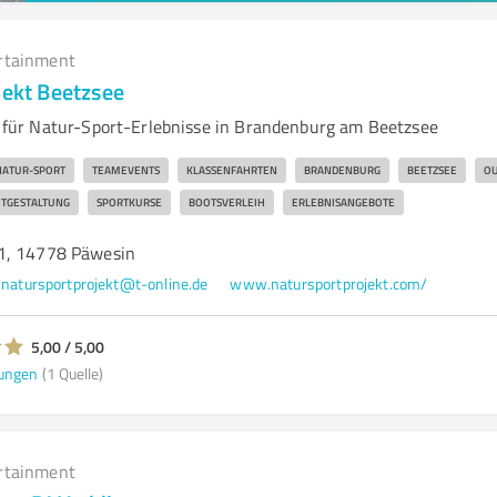
rtainment
jekt Beetzsee
ür Natur-Sport-Erlebnisse in Brandenburg am Beetzsee
NATUR-SPORT
TEAMEVENTS
KLASSENFAHRTEN
BRANDENBURG
BEETZSEE
OU
ITGESTALTUNG
SPORTKURSE
BOOTSVERLEIH
ERLEBNISANGEBOTE
1, 14778 Päwesin
natursportprojekt@t-online.de
www.natursportprojekt.com/
5,00 / 5,00
ungen
(1 Quelle)
rtainment