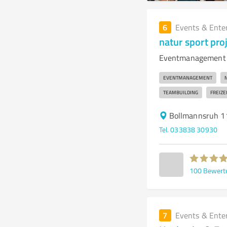
6
Events & Ente
natur sport pro
Eventmanagement f
EVENTMANAGEMENT
TEAMBUILDING
FREIZE
Bollmannsruh 1
Tel. 033838 30930
100
Bewert
7
Events & Ente