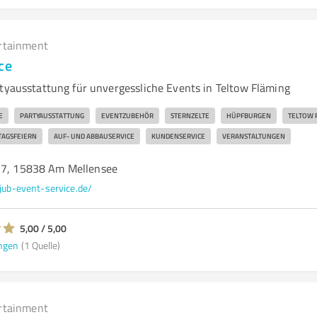
rtainment
ce
rtyausstattung für unvergessliche Events in Teltow Fläming
E
PARTYAUSSTATTUNG
EVENTZUBEHÖR
STERNZELTE
HÜPFBURGEN
TELTOW 
TAGSFEIERN
AUF- UND ABBAUSERVICE
KUNDENSERVICE
VERANSTALTUNGEN
37, 15838 Am Mellensee
jub-event-service.de/
5,00 / 5,00
ngen
(1 Quelle)
rtainment