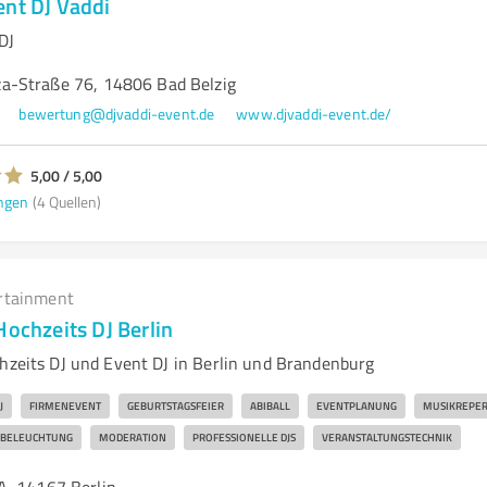
ent DJ Vaddi
DJ
a-Straße 76, 14806 Bad Belzig
bewertung@djvaddi-event.de
www.djvaddi-event.de/
5,00 / 5,00
ngen
(4 Quellen)
rtainment
Hochzeits DJ Berlin
chzeits DJ und Event DJ in Berlin und Brandenburg
J
FIRMENEVENT
GEBURTSTAGSFEIER
ABIBALL
EVENTPLANUNG
MUSIKREPER
-BELEUCHTUNG
MODERATION
PROFESSIONELLE DJS
VERANSTALTUNGSTECHNIK