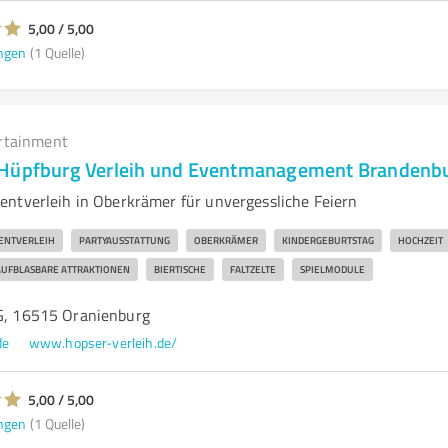
5,00 / 5,00
ngen
(1 Quelle)
rtainment
 Hüpfburg Verleih und Eventmanagement Brandenb
ntverleih in Oberkrämer für unvergessliche Feiern
ENTVERLEIH
PARTYAUSSTATTUNG
OBERKRÄMER
KINDERGEBURTSTAG
HOCHZEIT
AUFBLASBARE ATTRAKTIONEN
BIERTISCHE
FALTZELTE
SPIELMODULE
6G, 16515 Oranienburg
de
www.hopser-verleih.de/
5,00 / 5,00
ngen
(1 Quelle)