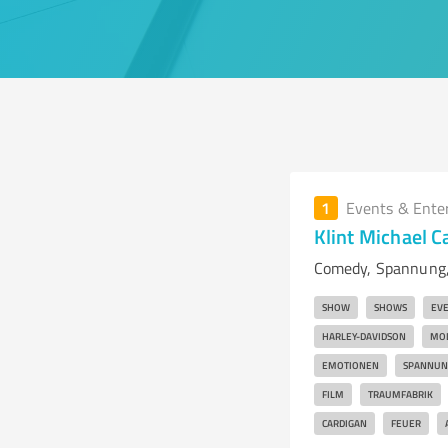
1
Events & Ente
Klint Michael 
Comedy, Spannung, 
SHOW
SHOWS
EV
HARLEY-DAVIDSON
MO
EMOTIONEN
SPANNUN
FILM
TRAUMFABRIK
CARDIGAN
FEUER