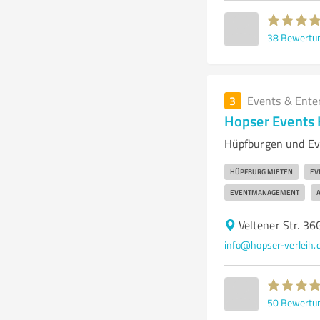
38
Bewertu
3
Events & Ente
Hopser Events
Hüpfburgen und Eve
HÜPFBURG MIETEN
EV
EVENTMANAGEMENT
Veltener Str. 3
info@hopser-verleih.
50
Bewertu