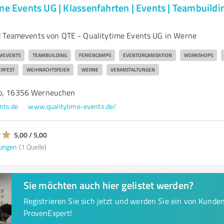
me Events UG | Klassenfahrten | Events | Teambuildin
d Teamevents von QTE - Qualitytime Events UG in Werne
MEVENTS
TEAMBUILDING
FERIENCAMPS
EVENTORGANISATION
WORKSHOPS
RFEST
WEIHNACHTSFEIER
WERNE
VERANSTALTUNGEN
6b, 16356 Werneuchen
nts.de
www.qualitytime-events.de/
5,00 / 5,00
ungen
(1 Quelle)
Sie möchten auch hier gelistet werden?
Registrieren Sie sich jetzt und werden Sie ein von Kund
ProvenExpert!