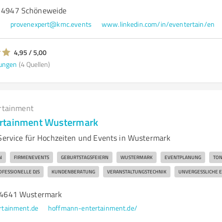
 14947 Schöneweide
0
provenexpert@kmc.events
www.linkedin.com/in/eventertain/en
4,95 / 5,00
ungen
(4 Quellen)
rtainment
rtainment Wustermark
-Service für Hochzeiten und Events in Wustermark
N
FIRMENEVENTS
GEBURTSTAGSFEIERN
WUSTERMARK
EVENTPLANUNG
TON
OFESSIONELLE DJS
KUNDENBERATUNG
VERANSTALTUNGSTECHNIK
UNVERGESSLICHE 
, 14641 Wustermark
tainment.de
hoffmann-entertainment.de/