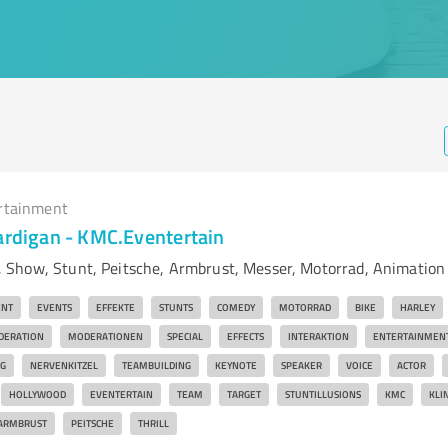
rtainment
Cardigan - KMC.Eventertain
Show, Stunt, Peitsche, Armbrust, Messer, Motorrad, Animation
ENT
EVENTS
EFFEKTE
STUNTS
COMEDY
MOTORRAD
BIKE
HARLEY
DERATION
MODERATIONEN
SPECIAL
EFFECTS
INTERAKTION
ENTERTAINMEN
G
NERVENKITZEL
TEAMBUILDING
KEYNOTE
SPEAKER
VOICE
ACTOR
HOLLYWOOD
EVENTERTAIN
TEAM
TARGET
STUNTILLUSIONS
KMC
KLI
ARMBRUST
PEITSCHE
THRILL