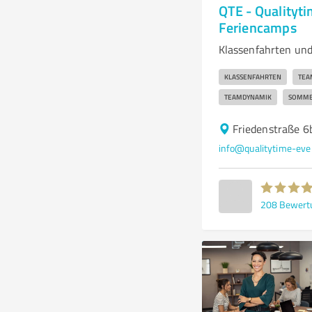
QTE - Qualityti
Feriencamps
Klassenfahrten un
KLASSENFAHRTEN
TEA
TEAMDYNAMIK
SOMME
Friedenstraße 
info@qualitytime-eve
208
Bewert