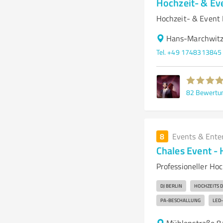
Hochzeit- & Ev
Hochzeit- & Event 
Hans-Marchwitz
Tel. +49 1748313845
82
Bewertu
8
Events & Ente
Chales Event - 
Professioneller Ho
DJ BERLIN
HOCHZEITS D
PA-BESCHALLUNG
LED