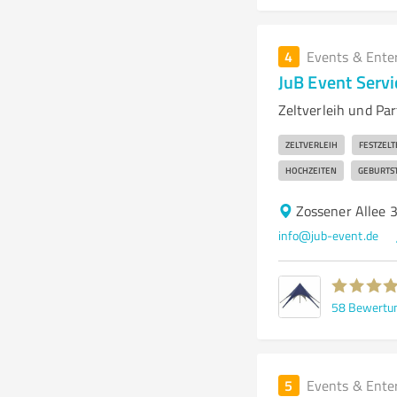
4
Events & Ente
JuB Event Servi
Zeltverleih und Pa
ZELTVERLEIH
FESTZELT
HOCHZEITEN
GEBURTS
Zossener Allee 
info@jub-event.de
58
Bewertu
5
Events & Ente