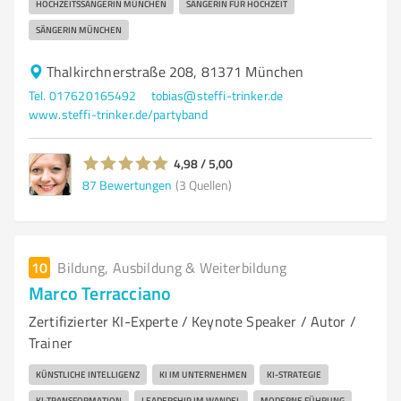
HOCHZEITSSÄNGERIN MÜNCHEN
SÄNGERIN FÜR HOCHZEIT
SÄNGERIN MÜNCHEN
Thalkirchnerstraße 208, 81371 München
Tel. 017620165492
tobias@steffi-trinker.de
www.steffi-trinker.de/partyband
4,98 / 5,00
87
Bewertungen
(3 Quellen)
10
Bildung, Ausbildung & Weiterbildung
Marco Terracciano
Zertifizierter KI-Experte / Keynote Speaker / Autor /
Trainer
KÜNSTLICHE INTELLIGENZ
KI IM UNTERNEHMEN
KI-STRATEGIE
KI-TRANSFORMATION
LEADERSHIP IM WANDEL
MODERNE FÜHRUNG