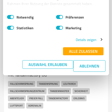
Rahmen Ihrer Nutzung der Dienste gesammelt haben.
info@der-kochclub.com
www.der-kochclub.com/
Einwilligungsauswahl
Impressum
|
Datenschutzbestimmungen
Notwendig
Präferenzen
5,00 / 5,00
150
Bewertungen
(1 Quelle)
Statistiken
Marketing
Details zeigen
7
Events & Entertainment
ALLE ZULASSEN
Tandemfactory UG - Fallschirm
Tandemsprünge
AUSWAHL ERLAUBEN
ABLEHNEN
Unvergessliche Fallschirm Tandemsprünge in Leutkirch
mit Tandemfactory UG
FALLSCHIRMSPRUNG
TANDEMSPRUNG
LEUTKIRCH
FALLSCHIRMSPRUNGZENTRUM
TANDEMMASTER
SICHERHEIT
ABENTEUER
FREIER FALL
TANDEMFACTORY
ERLEBNIS
LUFTSPORT
ADRENALIN