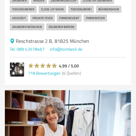
ZAUBERER
MAGIER
ZAUBERKÜNSTLER
CLOSE-UP ZAUBERER
TISCHZAUBERER
CLOSE-UP SHOW
TISCHZAUBEREI
BÜHNENSHOW
HOCHZEIT
PRIVATE FEIER
FIRMENEVENT
FIRMENFEIER
ZAUBERER MÜNCHEN
ZAUBERER BAYERN
Reschstrasse 2 B, 81825 München
Tel. 089 43578467
info@tombeck.de
4,99 / 5,00
718
Bewertungen
(6 Quellen)