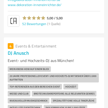
www.dekoration-inneneinrichter.de/
5,00 / 5,00
52
Bewertungen
(1 Quelle)
4
Events & Entertainment
DJ Anusch
Event- und Hochzeits-DJ aus München!
MEIN KNOW-HOW AUF EINEM BLICK
20 JAHRE PROFESSIONELLER EVENT- UND HOCHZEITS-DJ MIT BISHER ÜBER 2.000
AUFTRITTEN
TOP-REFERENZEN AUS DEN BEREICHEN EVENT
HOCHZEIT
MESSE UND CLUB
BREITES MUSIKREPERTOIRE: ALLE RELEVANTEN GENRES
NIVEAUVOLLER MUSIKGESCHMACK
SPEZIALITÄT? EINE VOLLE TANZFLÄCHE
AKTUELLSTE EVENTTECHNIK
SKALIERBAR VON 10 BIS 1.000 GÄSTE