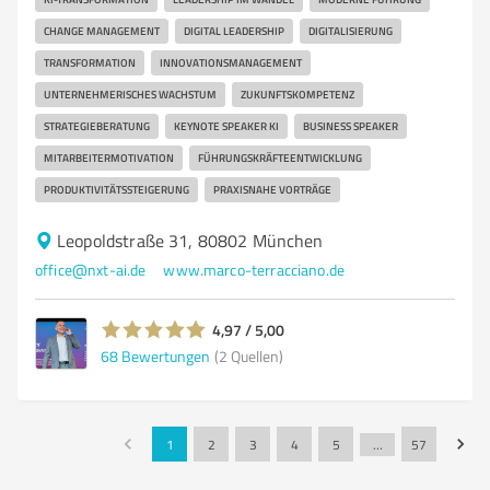
CHANGE MANAGEMENT
DIGITAL LEADERSHIP
DIGITALISIERUNG
TRANSFORMATION
INNOVATIONSMANAGEMENT
UNTERNEHMERISCHES WACHSTUM
ZUKUNFTSKOMPETENZ
STRATEGIEBERATUNG
KEYNOTE SPEAKER KI
BUSINESS SPEAKER
MITARBEITERMOTIVATION
FÜHRUNGSKRÄFTEENTWICKLUNG
PRODUKTIVITÄTSSTEIGERUNG
PRAXISNAHE VORTRÄGE
Leopoldstraße 31, 80802 München
office@nxt-ai.de
www.marco-terracciano.de
4,97 / 5,00
68
Bewertungen
(2 Quellen)
1
2
3
4
5
…
57