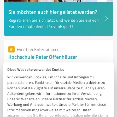
Sie möchten auch hier gelistet werden?
Registrieren Sie sich jetzt und werden Sie ein von
Kunden empfohlener ProvenExpert!
6
Events & Entertainment
Kochschule Peter Offenhäuser
Kochschule Peter Offenhäuser - Kreative Kochkurse in
Diese Webseite verwendet Cookies
München erleben
Wir verwenden Cookies, um Inhalte und Anzeigen zu
KOCHSCHULE
KOCHKURSE
TEAMKOCHEN
STERNEKOCH
personalisieren, Funktionen für soziale Medien anbieten zu
können und die Zugriffe auf unsere Website zu analysieren.
MÜNCHEN
KREATIVE KÜCHE
TEAMBUILDING
GENUSS
Außerdem geben wir Informationen zu Ihrer Verwendung
SAISONALE REZEPTE
KOCHKUNST
KOCHTECHNIKEN
unserer Website an unsere Partner für soziale Medien,
KULINARISCHES ERLEBNIS
Werbung und Analysen weiter. Unsere Partner führen diese
Informationen möglicherweise mit weiteren Daten
Hanauer Str. 56, 80992 München
zusammen, die Sie ihnen bereitgestellt haben oder die sie im