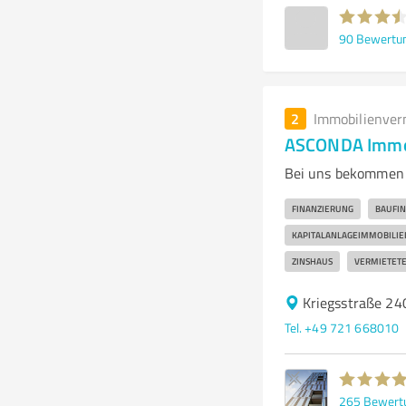
90
Bewertu
2
Immobilienver
ASCONDA Immob
Bei uns bekommen S
FINANZIERUNG
BAUFI
KAPITALANLAGEIMMOBILIE
ZINSHAUS
VERMIETETE
Kriegsstraße 24
Tel. +49 721 668010
265
Bewert