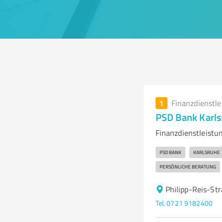
1
Finanzdienstl
PSD Bank Karls
Finanzdienstleistu
PSD BANK
KARLSRUHE
PERSÖNLICHE BERATUNG
Philipp-Reis-St
Tel. 0721 9182400