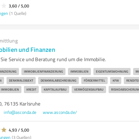
3,60 / 5,00
ngen
(1 Quelle)
mittlung
ilien und Finanzen
ie Service und Beratung rund um die Immobilie.
NANZIERUNG
IMMOBILIENFINANZIERUNG
IMMOBILIEN
EIGENTUMSWOHNUNG
M
N
DENKMALOBJEKT
DENKMALABSCHREIBUNG
FÖRDERMITTEL
KFW
RENDITE
 IMMOBILIEN
KREDIT
KAPITALAUFBAU
VERMÖGENSAUFBAU
RISIKOABSICHERUN
0, 76135 Karlsruhe
info@asconda.de
www.asconda.de/
4,93 / 5,00
ungen
(3 Quellen)