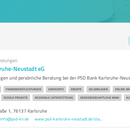
eistungen
ruhe-Neustadt eG
ngen und persönliche Beratung bei der PSD Bank Karlsruhe-Neu
FINANZDIENSTLEISTUNGEN
GIROKONTO
KREDITE
GELDANLAGEN
ONLINE-BA
SOZIALE PROJEKTE
REGIONALE UNTERSTÜTZUNG
GENOSSENSCHAFTLICHE BANK
KU
raße 1, 76137 Karlsruhe
info@psd-kn.de
www.psd-karlsruhe-neustadt.de/startseite.html