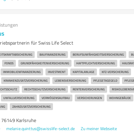
eistungen
us
riebspartnerin für Swiss Life Select
EITSKRAFTABSICHERUNG
BAUFINANZIERUNG
BERUFSUNFÄHIGKEITSVERSICHERUNG
B
FONDS
GRUNDFÄHIGKEITENVERSICHERUNG
HAFTPFLICHTVERSICHERUNG
HAUSRA
IMMOBILIENFINANZIERUNG
INVESTMENT
KAPITALANLAGE
KFZ-VERSICHERUNG
KRANKENZUSATZVERSICHERUNG
LEBENSVERSICHERUNG
PFLEGETAGEGELD
PFLEG
CHTSSCHUTZ
RECHTSSCHUTZVERSICHERUNG
RENTENVERSICHERUNG
RISIKOLEBENSV
UNFALLVERSICHERUNG
VERMÖGENSAUFBAU
VERSICHERUNGEN
WOHNGEBÄUDE
UNG
ZAHNZUSATZVERSICHERUNG
 76149 Karlsruhe
0
melanie.quinttus@swisslife-select.de
Zu meiner Webseite