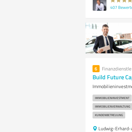
407
Bewert
6
Finanzdienstl
Build Future C
Immobilieninvestmen
IMMOBILIENINVESTMENT
IMMOBILIENVERWALTUNG
KUNDENBETREUUNG
Ludwig-Erhard-A