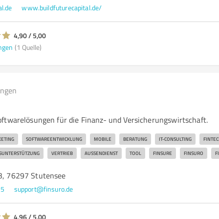
l.de
www.buildfuturecapital.de/
4,90 / 5,00
ngen
(1 Quelle)
ungen
ftwarelösungen für die Finanz- und Versicherungswirtschaft.
ETING
SOFTWAREENTWICKLUNG
MOBILE
BERATUNG
IT-CONSULTING
FINTE
SUNTERSTÜTZUNG
VERTRIEB
AUSSENDIENST
TOOL
FINSURE
FINSURO
F
93, 76297 Stutensee
85
support@finsuro.de
4,96 / 5,00