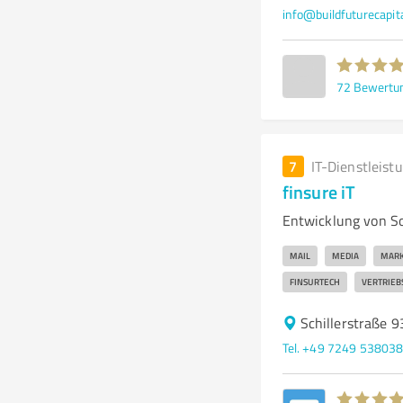
info@buildfuturecapita
72
Bewertu
7
IT-Dienstleist
finsure iT
Entwicklung von So
MAIL
MEDIA
MARK
FINSURTECH
VERTRIEB
Schillerstraße 
Tel. +49 7249 53803