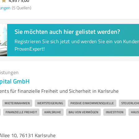
4,93 / 5,00
ungen
(5 Quellen)
Sie möchten auch hier gelistet werden?
Registrieren Sie sich jetzt und werden Sie ein von Kund
ProvenExpert!
eistungen
apital GmbH
ts für finanzielle Freiheit und Sicherheit in Karlsruhe
MIETEINNAHMEN
WERTSTEIGERUNG
PASSIVE EINKOMMENSQUELLE
STEUERLICH
FINANZIELLE FREIHEIT
KARLSRUHE
BAU VON VERMÖGEN
INVESTITION
HAUS
llee 10, 76131 Karlsruhe