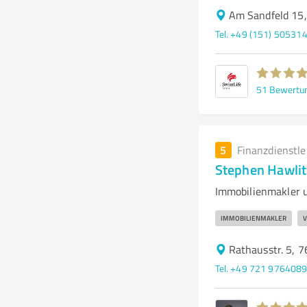
Am Sandfeld 15,
Tel. +49 (151) 50531
51
Bewertu
5
Finanzdienstl
Stephen Hawlit
Immobilienmakler 
IMMOBILIENMAKLER
V
Rathausstr. 5, 
Tel. +49 721 976408