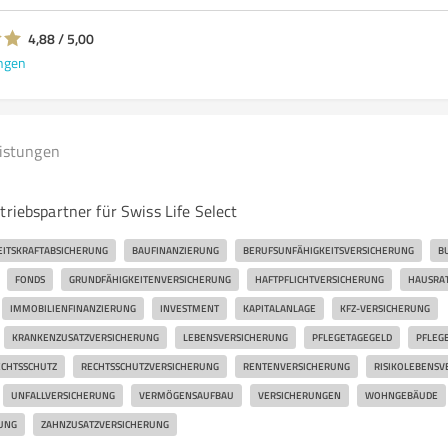
4,88 / 5,00
ngen
eistungen
triebspartner für Swiss Life Select
EITSKRAFTABSICHERUNG
BAUFINANZIERUNG
BERUFSUNFÄHIGKEITSVERSICHERUNG
B
FONDS
GRUNDFÄHIGKEITENVERSICHERUNG
HAFTPFLICHTVERSICHERUNG
HAUSRA
IMMOBILIENFINANZIERUNG
INVESTMENT
KAPITALANLAGE
KFZ-VERSICHERUNG
KRANKENZUSATZVERSICHERUNG
LEBENSVERSICHERUNG
PFLEGETAGEGELD
PFLEG
CHTSSCHUTZ
RECHTSSCHUTZVERSICHERUNG
RENTENVERSICHERUNG
RISIKOLEBENSV
UNFALLVERSICHERUNG
VERMÖGENSAUFBAU
VERSICHERUNGEN
WOHNGEBÄUDE
UNG
ZAHNZUSATZVERSICHERUNG