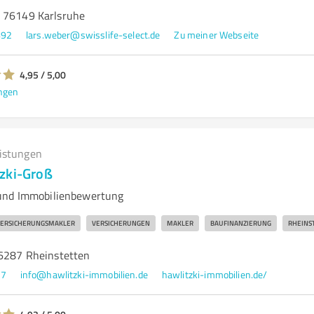
 76149 Karlsruhe
492
lars.weber@swisslife-select.de
Zu meiner Webseite
4,95 / 5,00
ngen
eistungen
zki-Groß
und Immobilienbewertung
ERSICHERUNGSMAKLER
VERSICHERUNGEN
MAKLER
BAUFINANZIERUNG
RHEINS
76287 Rheinstetten
97
info@hawlitzki-immobilien.de
hawlitzki-immobilien.de/