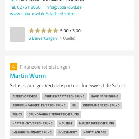
Tel. 02761 8050
info@voba-owd.de
www.voba-owd.de/startseite.html
5,00 / 5,00
6
Bewertungen
(1 Quelle)
4
Finanzdienstleistungen
Martin Wurm
Selbstständiger Vertriebspartner für Swiss Life Select
ALTERSVORSORGE
ARBEITSKRAFTABSICHERUNG
BAUFINANZIERUNG
BERUFSUNFÄHIGKEITSVERSICHERUNG
BU
EINKOMMENSSICHERUNG
FONDS
GRUNDFÄHIGKEITENVERSICHERUNG
HAFTPFLICHTVERSICHERUNG
HAUSRAT
HAUSRATVERSICHERUNG
IMMOBILIENFINANZIERUNG
INVESTMENT
KAPITALANLAGE