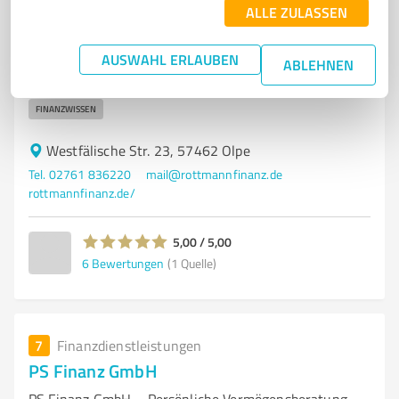
FINANZBERATUNG
VERMÖGENSVERWALTUNG
INVESTMENTFONDS
ALLE ZULASSEN
BANKENUNABHÄNGIG
PERSÖNLICHE BERATUNG
DIGITALE ABWICKLUNG
AUSWAHL ERLAUBEN
INDIVIDUELLE ANLAGESTRATEGIEN
TRANSPARENTE FINANZBERATUNG
ABLEHNEN
OLPE
LANGFRISTIGE BETREUUNG
PORTFOLIO-MANAGEMENT
FINANZWISSEN
Westfälische Str. 23, 57462 Olpe
Tel. 02761 836220
mail@rottmannfinanz.de
rottmannfinanz.de/
5,00 / 5,00
6
Bewertungen
(1 Quelle)
7
Finanzdienstleistungen
PS Finanz GmbH