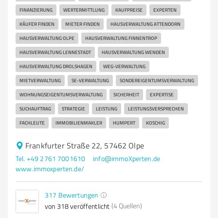
FINANZIERUNG
WERTERMITTLUNG
KAUFPREISE
EXPERTEN
KÄUFER FINDEN
MIETER FINDEN
HAUSVERWALTUNG ATTENDORN
HAUSVERWALTUNG OLPE
HAUSVERWALTUNG FINNENTROP
HAUSVERWALTUNG LENNESTADT
HAUSVERWALTUNG WENDEN
HAUSVERWALTUNG DROLSHAGEN
WEG-VERWALTUNG
MIETVERWALTUNG
SE-VERWALTUNG
SONDEREIGENTUMSVERWALTUNG
WOHNUNGSEIGENTUMSVERWALTUNG
SICHERHEIT
EXPERTISE
SUCHAUFTRAG
STRATEGIE
LEISTUNG
LEISTUNGSVERSPRECHEN
FACHLEUTE
IMMOBILIENMAKLER
HUMPERT
KOSCHIG
Frankfurter Straße 22, 57462 Olpe
Tel. +49 2761 7001610
info@immoXperten.de
www.immoxperten.de/
317
Bewertungen
(4 Quellen)
von 318 veröffentlicht