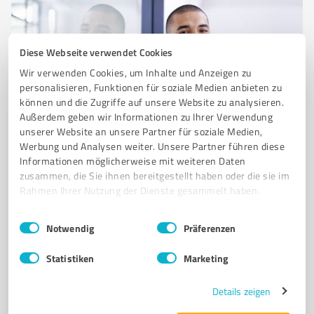
Diese Webseite verwendet Cookies
Wir verwenden Cookies, um Inhalte und Anzeigen zu
personalisieren, Funktionen für soziale Medien anbieten zu
können und die Zugriffe auf unsere Website zu analysieren.
Außerdem geben wir Informationen zu Ihrer Verwendung
Sie möchten auch hier gelistet werden?
unserer Website an unsere Partner für soziale Medien,
Werbung und Analysen weiter. Unsere Partner führen diese
Registrieren Sie sich jetzt und werden Sie ein von
Informationen möglicherweise mit weiteren Daten
Kunden empfohlener ProvenExpert!
zusammen, die Sie ihnen bereitgestellt haben oder die sie im
Rahmen Ihrer Nutzung der Dienste gesammelt haben.
Einwilligungsauswahl
Impressum
|
Datenschutzbestimmungen
Notwendig
Präferenzen
6
Finanzdienstleistungen
Rottmann Finanz Olpe
Statistiken
Marketing
Rottmann Finanz - Ihr unabhängiger Finanzberater für
Details zeigen
Vermögensanlagen in Olpe