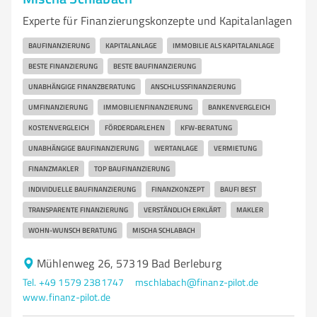
Experte für Finanzierungskonzepte und Kapitalanlagen
BAUFINANZIERUNG
KAPITALANLAGE
IMMOBILIE ALS KAPITALANLAGE
BESTE FINANZIERUNG
BESTE BAUFINANZIERUNG
UNABHÄNGIGE FINANZBERATUNG
ANSCHLUSSFINANZIERUNG
UMFINANZIERUNG
IMMOBILIENFINANZIERUNG
BANKENVERGLEICH
KOSTENVERGLEICH
FÖRDERDARLEHEN
KFW-BERATUNG
UNABHÄNGIGE BAUFINANZIERUNG
WERTANLAGE
VERMIETUNG
FINANZMAKLER
TOP BAUFINANZIERUNG
INDIVIDUELLE BAUFINANZIERUNG
FINANZKONZEPT
BAUFI BEST
TRANSPARENTE FINANZIERUNG
VERSTÄNDLICH ERKLÄRT
MAKLER
WOHN-WUNSCH BERATUNG
MISCHA SCHLABACH
Mühlenweg 26, 57319 Bad Berleburg
Tel. +49 1579 2381747
mschlabach@finanz-pilot.de
www.finanz-pilot.de