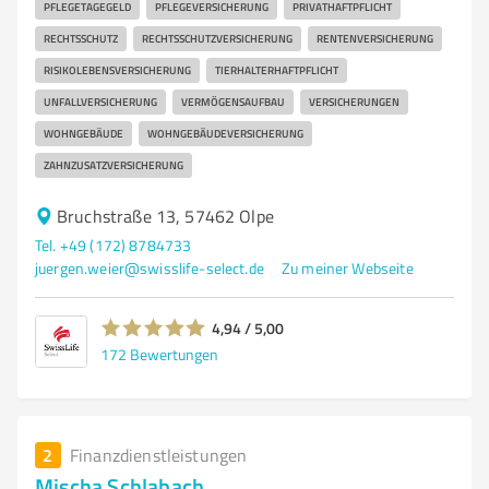
PFLEGETAGEGELD
PFLEGEVERSICHERUNG
PRIVATHAFTPFLICHT
RECHTSSCHUTZ
RECHTSSCHUTZVERSICHERUNG
RENTENVERSICHERUNG
RISIKOLEBENSVERSICHERUNG
TIERHALTERHAFTPFLICHT
UNFALLVERSICHERUNG
VERMÖGENSAUFBAU
VERSICHERUNGEN
WOHNGEBÄUDE
WOHNGEBÄUDEVERSICHERUNG
ZAHNZUSATZVERSICHERUNG
Bruchstraße 13, 57462 Olpe
Tel. +49 (172) 8784733
juergen.weier@swisslife-select.de
Zu meiner Webseite
4,94 / 5,00
172
Bewertungen
2
Finanzdienstleistungen
Mischa Schlabach