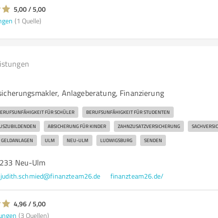
5,00 / 5,00
ngen
(1 Quelle)
eistungen
sicherungsmakler, Anlageberatung, Finanzierung
ERUFSUNFÄHIGKEIT FÜR SCHÜLER
BERUFSUNFÄHIGKEIT FÜR STUDENTEN
AUSZUBILDENDEN
ABSICHERUNG FÜR KINDER
ZAHNZUSATZVERSICHERUNG
SACHVERSI
GELDANLAGEN
ULM
NEU-ULM
LUDWIGSBURG
SENDEN
89233 Neu-Ulm
judith.schmied@finanzteam26.de
finanzteam26.de/
4,96 / 5,00
ungen
(3 Quellen)