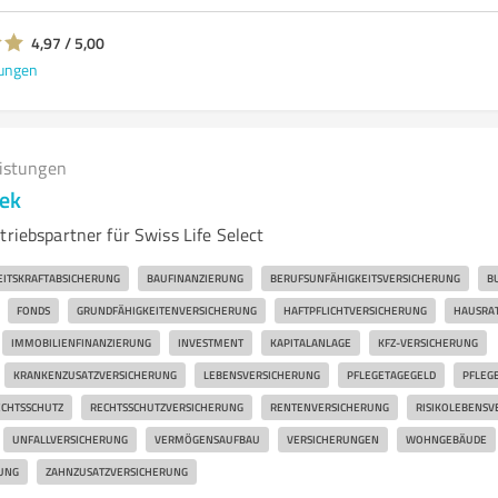
4,97 / 5,00
ungen
eistungen
nek
triebspartner für Swiss Life Select
EITSKRAFTABSICHERUNG
BAUFINANZIERUNG
BERUFSUNFÄHIGKEITSVERSICHERUNG
B
FONDS
GRUNDFÄHIGKEITENVERSICHERUNG
HAFTPFLICHTVERSICHERUNG
HAUSRA
IMMOBILIENFINANZIERUNG
INVESTMENT
KAPITALANLAGE
KFZ-VERSICHERUNG
KRANKENZUSATZVERSICHERUNG
LEBENSVERSICHERUNG
PFLEGETAGEGELD
PFLEG
CHTSSCHUTZ
RECHTSSCHUTZVERSICHERUNG
RENTENVERSICHERUNG
RISIKOLEBENSV
UNFALLVERSICHERUNG
VERMÖGENSAUFBAU
VERSICHERUNGEN
WOHNGEBÄUDE
UNG
ZAHNZUSATZVERSICHERUNG