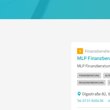
1
Finanzdienstl
MLP Finanzber
MLP Finanzberatung
FINANZBERATUNG
ALT
MEDIZINERBERATUNG
Olgastraße 82,
Tel. 0731 920430
i