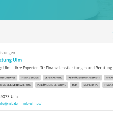
eistungen
atung Ulm
 Ulm – Ihre Experten für Finanzdienstleistungen und Beratung
ERSVORSORGE
FINANZIERUNG
VERSICHERUNG
VERMÖGENSMANAGEMENT
NACHH
IMMOBILIENFINANZIERUNG
PERSÖNLICHE BERATUNG
ULM
MLP GRUPPE
FINANZ
 89073 Ulm
nfo@mlp.de
mlp-ulm.de/