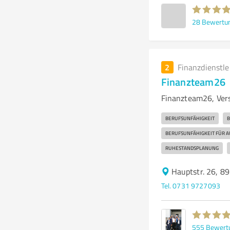
28
Bewertu
2
Finanzdienstl
Finanzteam26
Finanzteam26, Ver
BERUFSUNFÄHIGKEIT
B
BERUFSUNFÄHIGKEIT FÜR 
RUHESTANDSPLANUNG
Hauptstr. 26, 
Tel. 0731 9727093
555
Bewert