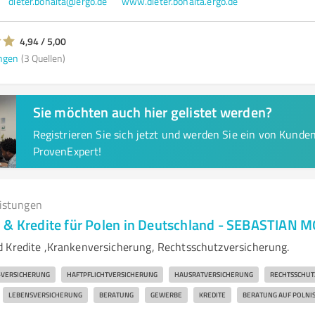
dieter.bonaita@ergo.de
www.dieter.bonaita.ergo.de
4,94 / 5,00
ngen
(3 Quellen)
Sie möchten auch hier gelistet werden?
Registrieren Sie sich jetzt und werden Sie ein von Kund
ProvenExpert!
eistungen
 & Kredite für Polen in Deutschland - SEBASTIAN 
 Kredite ,Krankenversicherung, Rechtsschutzversicherung.
-VERSICHERUNG
HAFTPFLICHTVERSICHERUNG
HAUSRATVERSICHERUNG
RECHTSSCHUT
LEBENSVERSICHERUNG
BERATUNG
GEWERBE
KREDITE
BERATUNG AUF POLNI