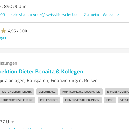
15, 89079 Ulm
300
sebastian.mlynek@swisslife-select.de
Zu meiner Webseite
4,96 / 5,00
ngen
eistungen
rektion Dieter Bonaita & Kollegen
pitalanlagen, Bausparen, Finanzierungen, Reisen
RENTENVERSICHERUNG
GELDANLAGE
KAPITALANLAGE;BAUSPAREN
KRANKENVERSI
OTORRADVERSICHERUNG
RECHTSCHUTZ
FIRMENVERSICHERUNGEN
ERGO
VERSI
077 Ulm