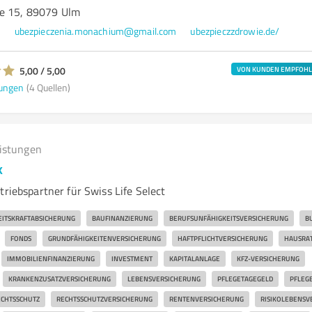
ße 15, 89079 Ulm
9
ubezpieczenia.monachium@gmail.com
ubezpieczzdrowie.de/
5,00 / 5,00
VON KUNDEN EMPFOH
ungen
(4 Quellen)
eistungen
k
triebspartner für Swiss Life Select
EITSKRAFTABSICHERUNG
BAUFINANZIERUNG
BERUFSUNFÄHIGKEITSVERSICHERUNG
B
FONDS
GRUNDFÄHIGKEITENVERSICHERUNG
HAFTPFLICHTVERSICHERUNG
HAUSRA
IMMOBILIENFINANZIERUNG
INVESTMENT
KAPITALANLAGE
KFZ-VERSICHERUNG
KRANKENZUSATZVERSICHERUNG
LEBENSVERSICHERUNG
PFLEGETAGEGELD
PFLEG
CHTSSCHUTZ
RECHTSSCHUTZVERSICHERUNG
RENTENVERSICHERUNG
RISIKOLEBENSV