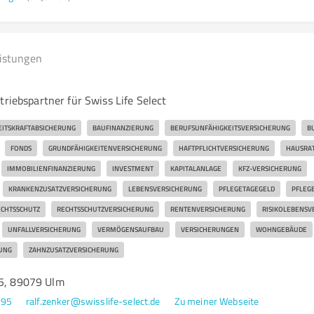
eistungen
triebspartner für Swiss Life Select
EITSKRAFTABSICHERUNG
BAUFINANZIERUNG
BERUFSUNFÄHIGKEITSVERSICHERUNG
B
FONDS
GRUNDFÄHIGKEITENVERSICHERUNG
HAFTPFLICHTVERSICHERUNG
HAUSRA
IMMOBILIENFINANZIERUNG
INVESTMENT
KAPITALANLAGE
KFZ-VERSICHERUNG
KRANKENZUSATZVERSICHERUNG
LEBENSVERSICHERUNG
PFLEGETAGEGELD
PFLEG
CHTSSCHUTZ
RECHTSSCHUTZVERSICHERUNG
RENTENVERSICHERUNG
RISIKOLEBENSV
UNFALLVERSICHERUNG
VERMÖGENSAUFBAU
VERSICHERUNGEN
WOHNGEBÄUDE
UNG
ZAHNZUSATZVERSICHERUNG
15, 89079 Ulm
295
ralf.zenker@swisslife-select.de
Zu meiner Webseite