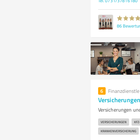
Tel. 0731/37816180
86
Bewertu
6
Finanzdienstl
Versicherungen
Versicherungen und
VERSICHERUNGEN
KFZ
KRANKENVERSICHERUNG