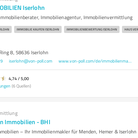
BILIEN Iserlohn
Immobilienberater, Immobilienagentur, Immobilienvermittlung
ERLOHN
IMMOBILIE KAUFEN ISERLOHN
IMMOBILIENBEWERTUNG ISERLOHN
HAUS VE
ing 8, 58636 Iserlohn
49
iserlohn@von-poll.com
www.von-poll.com/de/immobilienmakler/iserlohn
4,74 / 5,00
ungen
(6 Quellen)
mittlung
 Immobilien - BHI
mobilien – Ihr Immobilienmakler für Menden, Hemer & Iserlohn