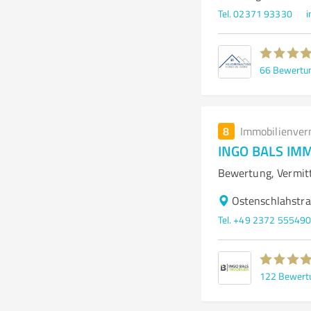
Tel. 02371 93330
i
66
Bewertu
8
Immobilienver
INGO BALS IM
Bewertung, Vermitt
Ostenschlahstr
Tel. +49 2372 55549
122
Bewert