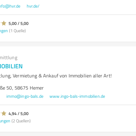
nfo@hvr.de
hvr.de/
5,00 / 5,00
ngen
(1 Quelle)
mittlung
MOBILIEN
lung, Vermietung & Ankauf von Immobilien aller Art!
aße 50, 58675 Hemer
0
immo@ingo-bals.de
www.ingo-bals-immobilien.de
4,94 / 5,00
ungen
(2 Quellen)