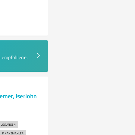
en empfohlener
emer, Iserlohn
E LÖSUNGEN
FINANZMAKLER