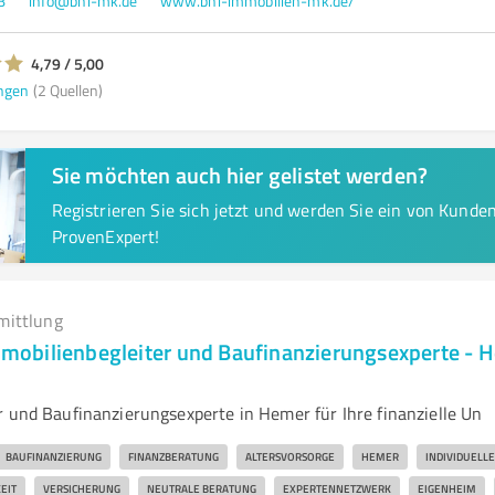
8
info@bhi-mk.de
www.bhi-immobilien-mk.de/
4,79 / 5,00
ngen
(2 Quellen)
Sie möchten auch hier gelistet werden?
Registrieren Sie sich jetzt und werden Sie ein von Kund
ProvenExpert!
mittlung
Immobilienbegleiter und Baufinanzierungsexperte - H
r und Baufinanzierungsexperte in Hemer für Ihre finanzielle Un
BAUFINANZIERUNG
FINANZBERATUNG
ALTERSVORSORGE
HEMER
INDIVIDUELL
EIT
VERSICHERUNG
NEUTRALE BERATUNG
EXPERTENNETZWERK
EIGENHEIM