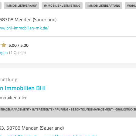
IMMOBILIENVERKAUF
IMMOBILIENVERMIETUNG
IMMOBILIENBERATUNG
WOHN
, 58708 Menden (Sauerland)
w.bhi-immobilien-mk.de/
5,00 / 5,00
ngen
(1 Quelle)
mittlung
n Immobilien BHI
mobilienaller
RTRAGSMANAGEMENT • INTERESSENTENPRÜFUNG • BESICHTIGUNGSMANAGEMENT • GRUNDSTÜCKS
53, 58708 Menden (Sauerland)