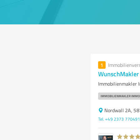
1
Immobilienver
WunschMakler
Immobilienmakler 
IMMOBILIENMAKLER IMMO
Nordwall 2A, 5
Tel. +49 2373 77049