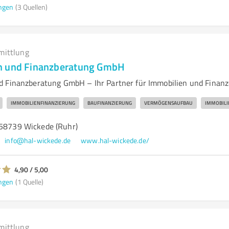
ngen
(3 Quellen)
mittlung
n und Finanzberatung GmbH
d Finanzberatung GmbH – Ihr Partner für Immobilien und Finan
IMMOBILIENFINANZIERUNG
BAUFINANZIERUNG
VERMÖGENSAUFBAU
IMMOBIL
 58739 Wickede (Ruhr)
info@hal-wickede.de
www.hal-wickede.de/
4,90 / 5,00
ngen
(1 Quelle)
mittlung