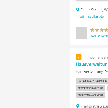
Caller Str. 11,
info@nilsseifart.de
149
Bewert
7
Immobilienver
Hausverwaltun
Hausverwaltung Rei
HAUSVERWALTUNG ISERLO
GEWERBEVERWALTUNG
FACILITY MANAGEMENT
Freiligrathstraß