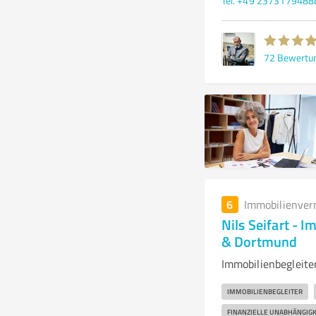
Tel. +49 2373179488
72
Bewertu
6
Immobilienver
Nils Seifart - 
& Dortmund
Immobilienbegleite
IMMOBILIENBEGLEITER
FINANZIELLE UNABHÄNGIGK