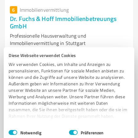
6
Immobilienvermittlung
Dr. Fuchs & Hoff Immobilienbetreuungs
GmbH
Professionelle Hausverwaltung und
Immobilienvermittlung in Stuttgart
HAUSVERWALTUNG
IMMOBILIENVERWALTUNG
IMMOBILIENVERKAUF
Diese Webseite verwendet Cookies
IMMOBILIENVERMIETUNG
STUTTGART
WEG-VERWALTUNG
Wir verwenden Cookies, um Inhalte und Anzeigen zu
personalisieren, Funktionen für soziale Medien anbieten zu
GEWERBEVERWALTUNG
DIGITALE IMMOBILIENVERWALTUNG
können und die Zugriffe auf unsere Website zu analysieren.
IMMOBILIEN-APP
KUNDENZUFRIEDENHEIT
IMMOBILIENBEWERTUNG
Außerdem geben wir Informationen zu Ihrer Verwendung
unserer Website an unsere Partner für soziale Medien,
IMMOBILIENBETREUUNG
Werbung und Analysen weiter. Unsere Partner führen diese
Informationen möglicherweise mit weiteren Daten
u. Waldplätze 2, 70569 Stuttgart
zusammen, die Sie ihnen bereitgestellt haben oder die sie im
Tel. 0711 72296500
info@fuchsundhoff.com
Rahmen Ihrer Nutzung der Dienste gesammelt haben.
fuchsundhoff.com/
Einwilligungsauswahl
Impressum
|
Datenschutzbestimmungen
Notwendig
Präferenzen
4,80 / 5,00