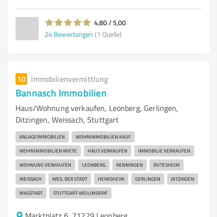
4,80 / 5,00
24
Bewertungen
(1 Quelle)
10
Immobilienvermittlung
Bannasch Immobilien
Haus/Wohnung verkaufen, Leonberg, Gerlingen,
Ditzingen, Weissach, Stuttgart
ANLAGEIMMOBILIEN
WOHNIMMOBILIEN KAUF
WOHNIMMOBILIEN MIETE
HAUS VERKAUFEN
IMMOBILIE VERKAUFEN
WOHNUNG VERKAUFEN
LEONBERG
RENNINGEN
RUTESHEIM
WEISSACH
WEIL DER STADT
HEIMSHEIM
GERLINGEN
DITZINGEN
MAGSTADT
STUTTGART-WEILIMDORF
Marktplatz 6, 71229 Leonberg