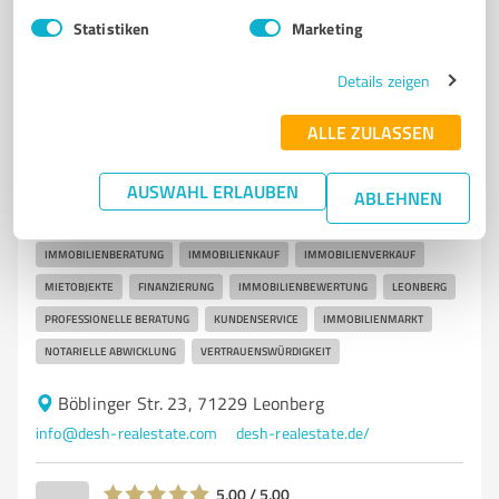
41
Bewertungen
(1 Quelle)
Statistiken
Marketing
Details zeigen
7
Immobilienvermittlung
ALLE ZULASSEN
德上房产 DeSH Real Estate GmbH
Professionelle Immobilienberatung und
AUSWAHL ERLAUBEN
ABLEHNEN
Dienstleistungen in Leonberg
IMMOBILIENBERATUNG
IMMOBILIENKAUF
IMMOBILIENVERKAUF
MIETOBJEKTE
FINANZIERUNG
IMMOBILIENBEWERTUNG
LEONBERG
PROFESSIONELLE BERATUNG
KUNDENSERVICE
IMMOBILIENMARKT
NOTARIELLE ABWICKLUNG
VERTRAUENSWÜRDIGKEIT
Böblinger Str. 23, 71229 Leonberg
info@desh-realestate.com
desh-realestate.de/
5,00 / 5,00