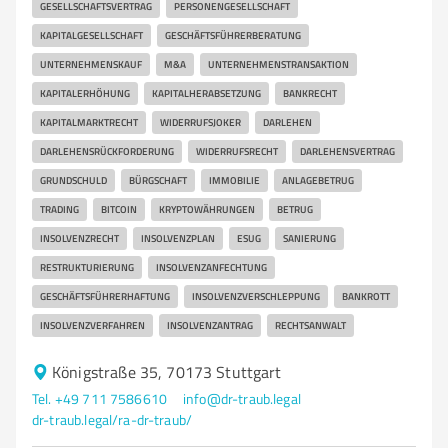
GESELLSCHAFTSVERTRAG
PERSONENGESELLSCHAFT
KAPITALGESELLSCHAFT
GESCHÄFTSFÜHRERBERATUNG
UNTERNEHMENSKAUF
M&A
UNTERNEHMENSTRANSAKTION
KAPITALERHÖHUNG
KAPITALHERABSETZUNG
BANKRECHT
KAPITALMARKTRECHT
WIDERRUFSJOKER
DARLEHEN
DARLEHENSRÜCKFORDERUNG
WIDERRUFSRECHT
DARLEHENSVERTRAG
GRUNDSCHULD
BÜRGSCHAFT
IMMOBILIE
ANLAGEBETRUG
TRADING
BITCOIN
KRYPTOWÄHRUNGEN
BETRUG
INSOLVENZRECHT
INSOLVENZPLAN
ESUG
SANIERUNG
RESTRUKTURIERUNG
INSOLVENZANFECHTUNG
GESCHÄFTSFÜHRERHAFTUNG
INSOLVENZVERSCHLEPPUNG
BANKROTT
INSOLVENZVERFAHREN
INSOLVENZANTRAG
RECHTSANWALT
Königstraße 35, 70173 Stuttgart
Tel. +49 711 7586610
info@dr-traub.legal
dr-traub.legal/ra-dr-traub/