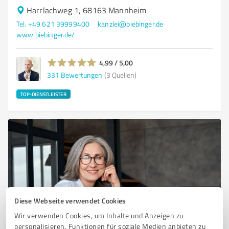
Harrlachweg 1, 68163 Mannheim
Tel. +49 621 39999400
kanzlei@biebinger.de
www.biebinger.de/
4,99 / 5,00
331
Bewertungen
(3 Quellen)
TOP-DIENSTLEISTER
Diese Webseite verwendet Cookies
Wir verwenden Cookies, um Inhalte und Anzeigen zu
Sie möchten auch hier gelistet werden?
personalisieren, Funktionen für soziale Medien anbieten zu