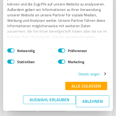
Registrieren Sie sich jetzt und werden Sie ein von
können und die Zugriffe auf unsere Website zu analysieren.
Kunden empfohlener ProvenExpert!
Außerdem geben wir Informationen zu Ihrer Verwendung
unserer Website an unsere Partner für soziale Medien,
Werbung und Analysen weiter. Unsere Partner führen diese
Informationen möglicherweise mit weiteren Daten
zusammen, die Sie ihnen bereitgestellt haben oder die sie im
6
Rechtsdienstleistungen
Rahmen Ihrer Nutzung der Dienste gesammelt haben.
AdvoNeo Schuldnerberatung
Einwilligungsauswahl
Impressum
|
Datenschutzbestimmungen
Schuldnerberatung, Schuldenregulierung,
Notwendig
Präferenzen
Entschuldung, Insolvenz vermeiden
Statistiken
Marketing
SCHULDNERBERATUNG
SCHULDENBERATUNG
INSOLVENZ VERMEIDEN
AUSSERGERICHTLICHER VERGLEICH
SCHULDENVERGLEICH
Details zeigen
SCHULDNERBERATER
SCHULDENREGULIERUNG
ALLE ZULASSEN
SCHULDENMANAGEMENT
HILFE BEI SCHULDEN
SCHULDENHILFE
SCHULDNERBERATUNGSSTELLE
SCHULDENFREI WERDEN
AUSWAHL ERLAUBEN
ABLEHNEN
HILFE BEI PFÄNDUNG
ENTSCHULDUNG
SCHULDEN LOSWERDEN
SCHULDEN ABBAUEN
SCHULDENBERATER