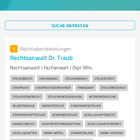
SUCHE ANPASSEN
1
Rechtsdienstleistungen
Rechtsanwalt Dr. Traub
Rechtsanwalt I Fachanwalt I Dipl. Kfm.
STEUERRECHT
FACHANWALT
STEUERANWALT
STEUERSTREIT
EINSPRUCH
EINSPRUCHSVERFAHREN
FINANZAMT
STEUERBESCHEID
STEUERSTRAFRECHT
STEUERHINTERZIEHUNG
BETRIEBSPRÜFUNG
SELBSTANZEIGE
UMSATZSTEUER
EINKOMMENSTEUER
KÖRPERSCHAFTSTEUER
GEWERBESTEUER
GESELLSCHAFTSRECHT
HANDELSRECHT
GESCHÄFSFÜHRERHAFTUNG
GESELLSCHAFTERSTREIT
GESELLSCHAFTER
GMBH-ANTEIL
STAMMEINLAGE
GMBH-VERTRAG