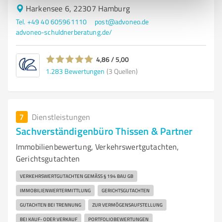
Harkensee 6, 22307 Hamburg
Tel. +49 40 605961110
post@advoneo.de
advoneo-schuldnerberatung.de/
4,86 / 5,00
1.283
Bewertungen
(3 Quellen)
7
Dienstleistungen
Sachverständigenbüro Thissen & Partner
Immobilienbewertung, Verkehrswertgutachten,
Gerichtsgutachten
VERKEHRSWERTGUTACHTEN GEMÄSS § 194 BAU GB
IMMOBILIENWERTERMITTLUNG
GERICHTSGUTACHTEN
GUTACHTEN BEI TRENNUNG
ZUR VERMÖGENSAUFSTELLUNG
BEI KAUF- ODER VERKAUF
PORTFOLIOBEWERTUNGEN