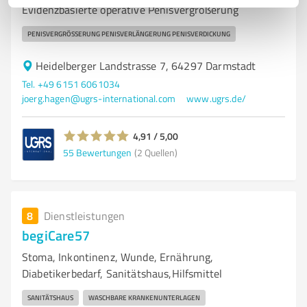
Evidenzbasierte operative Penisvergrößerung
PENISVERGRÖSSERUNG PENISVERLÄNGERUNG PENISVERDICKUNG
Heidelberger Landstrasse 7, 64297 Darmstadt
Tel. +49 6151 6061034
joerg.hagen@ugrs-international.com
www.ugrs.de/
4,91 / 5,00
55
Bewertungen
(2 Quellen)
8
Dienstleistungen
begiCare57
Stoma, Inkontinenz, Wunde, Ernährung,
Diabetikerbedarf, Sanitätshaus,Hilfsmittel
SANITÄTSHAUS
WASCHBARE KRANKENUNTERLAGEN