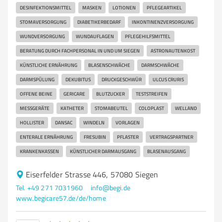
DESINFEKTIONSMITTEL
MASKEN
LOTIONEN
PFLEGEARTIKEL
STOMAVERSORGUNG
DIABETIKERBEDARF
INKONTINENZVERSORGUNG
WUNDVERSORGUNG
WUNDAUFLAGEN
PFLEGEHILFSMITTEL
BERATUNG DURCH FACHPERSONAL IN UND UM SIEGEN
ASTRONAUTENKOST
KÜNSTLICHE ERNÄHRUNG
BLASENSCHWÄCHE
DARMSCHWÄCHE
DARMSPÜLUNG
DEKUBITUS
DRUCKGESCHWÜR
ULCUS CRURIS
OFFENE BEINE
GERICARE
BLUTZUCKER
TESTSTREIFEN
MESSGERÄTE
KATHETER
STOMABEUTEL
COLOPLAST
WELLAND
HOLLISTER
DANSAC
WINDELN
VORLAGEN
ENTERALE ERNÄHRUNG
FRESUBIN
PFLASTER
VERTRAGSPARTNER
KRANKENKASSEN
KÜNSTLICHER DARMAUSGANG
BLASENAUSGANG
Eiserfelder Strasse 446, 57080 Siegen
Tel. +49 271 7031960
info@begi.de
www.begicare57.de/de/home