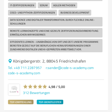
IT-ZERTIFIZIERUNGEN
SCRUM
AGILEN METHODEN
CISCO- UND PYTHON-ZERTIFIZIERUNGEN
BUSINESS DEVELOPMENT
DATA SCIENCE UND DIGITALER TRANSFORMATION. DURCH FLEXIBLE ONLINE-
SCHULUNGEN
REMOTE LERNKONZEPTE UND EINE GEZIELTE ZERTIFIZIERUNGSVORBEREITUNG
ERMÖGLICHEN WIR MODERNES
EFFIZIENTES LERNEN – UNABHÄNGIG VON ORT UND ZEIT. UNSERE PROGRAMME
BEREITEN GEZIELT AUF DIE BERUFLICHEN HERAUSFORDERUNGEN EINER
ZUNEHMEND DIGITALEN UND KI-GEPRÄGTEN ARBEITSWELT VOR.
Königsbergerstr. 2, 88045 Friedrichshafen
Tel. +49 711 2287957
r.sander@code-s-academy.com
code-s-academy.com
4,98 / 5,00
312
Bewertungen
TOP-EMPFEHLUNG
TOP-DIENSTLEISTER