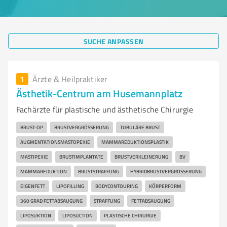
SUCHE ANPASSEN
1
Ärzte & Heilpraktiker
Ästhetik-Centrum am Husemannplatz
Fachärzte für plastische und ästhetische Chirurgie
BRUST-OP
BRUSTVERGRÖSSERUNG
TUBULÄRE BRUST
AUGMENTATIONSMASTOPEXIE
MAMMAREDUKTIONSPLASTIK
MASTIPEXIE
BRUSTIMPLANTATE
BRUSTVERKLEINERUNG
BV
MAMMAREDUKTION
BRUSTSTRAFFUNG
HYBRIDBRUSTVERGRÖSSERUNG
EIGENFETT
LIPOFILLING
BODYCONTOURING
KÖRPERFORM
360 GRAD FETTABSAUGUNG
STRAFFUNG
FETTABSAUGUNG
LIPOSUKTION
LIPOSUCTION
PLASTISCHE CHIRURGIE