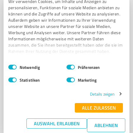
Wir verwenden Cookies, um Inhalte und Anzeigen zu
Akutklinik für Personale Medizin, Integrierte
personalisieren, Funktionen für soziale Medien anbieten zu
Psychosomatik und Psychotherapie
können und die Zugriffe auf unsere Website zu analysieren.
Außerdem geben wir Informationen zu Ihrer Verwendung
DEPRESSION
BURNOUT
ANGST
PSYCHOSOMATIK
unserer Website an unsere Partner für soziale Medien,
Werbung und Analysen weiter. Unsere Partner führen diese
PSYCHOTHERAPIE
ADIPOSITAS
TINNITUS
POST-COVID
Informationen möglicherweise mit weiteren Daten
SCHLAFSTÖRUNGEN
zusammen, die Sie ihnen bereitgestellt haben oder die sie im
Rahmen Ihrer Nutzung der Dienste gesammelt haben.
Ulmenweg 10, 23942 Dassow
Tel. +49 1522 5891217
k.gmajnic@klinikum-sl.de
Einwilligungsauswahl
Impressum
|
Datenschutzbestimmungen
Notwendig
Präferenzen
klinikum-schloss-luetgenhof.de/
Statistiken
Marketing
4,90 / 5,00
96
Bewertungen
Details zeigen
ALLE ZULASSEN
7
Ärzte & Heilpraktiker
AUSWAHL ERLAUBEN
ABLEHNEN
UGRS Darmstadt