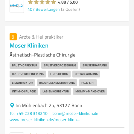
4,88 / 5,00
407
Bewertungen
(3 Quellen)
9
Ärzte & Heilpraktiker
Moser Kliniken
Ästhetisch-Plastische Chirurgie
BRUSTKORREKTUR
BRUSTVERGRÖSSERUNG
BRUSTSTRAFFUNG
BRUSTVERKLEINERUNG
LIPOSUCTION
FETTABSAUGUNG
LIDKORREKTUR
BAUCHDECKENSTRAFFUNG
FACE-LIFT
INTIM-CHIRURGIE
LABIENKORREKTUR
MOMMY-MAKE-OVER
Im Mühlenbach 2b, 53127 Bonn
Tel. +49 228 313210
bonn@moser-kliniken.de
www.moser-kliniken.de/moser-klinik-bonn