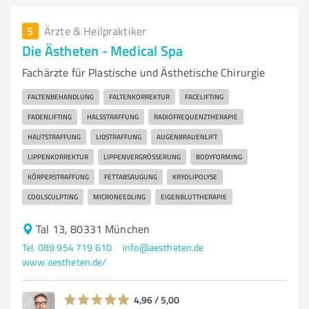
5
Ärzte & Heilpraktiker
Die Ästheten - Medical Spa
Fachärzte für Plastische und Ästhetische Chirurgie
FALTENBEHANDLUNG
FALTENKORREKTUR
FACELIFTING
FADENLIFTING
HALSSTRAFFUNG
RADIOFREQUENZTHERAPIE
HAUTSTRAFFUNG
LIDSTRAFFUNG
AUGENBRAUENLIFT
LIPPENKORREKTUR
LIPPENVERGRÖSSERUNG
BODYFORMING
KÖRPERSTRAFFUNG
FETTABSAUGUNG
KRYOLIPOLYSE
COOLSCULPTING
MICRONEEDLING
EIGENBLUTTHERAPIE
Tal 13, 80331 München
Tel. 089 954 719 610
info@aestheten.de
www.aestheten.de/
4,96 / 5,00