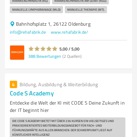
KRANKENGYMNASTIK (KG)
KRANKENGYMNASTIK AM GERÄT (KGG)
MANUELLE LYMPHDRAINAGE (MLD)
MANUELLE THERAPIE (MT).
Bahnhofsplatz 1, 26122 Oldenburg
info@rehafabrik.de
www.rehafabrik.de/
5,00 / 5,00
388
Bewertungen
(2 Quellen)
4
Bildung, Ausbildung & Weiterbildung
Code S Academy
Entdecke die Welt der KI mit CODE S Deine Zukunft in
der IT beginnt hier
DIE CODE S ACADEMY BIETET MIT ÜBER 236 KURSEN EIN VIELSEITIGES UND
PRAXISORIENTIERTES WEITERBILDUNGSANGEBOT FÜR FACH- UND
FÜHRUNGSKRÄFTE AUS ALLEN BRANCHEN. DER SCHWERPUNKT LIEGT AUF
KÜNSTLICHER INTELLIGENZ