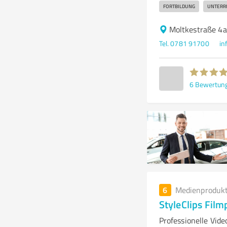
FORTBILDUNG
UNTERRI
Moltkestraße 4a
Tel. 0781 91700
in
6
Bewertun
6
Medienproduk
StyleClips Fil
Professionelle Vid