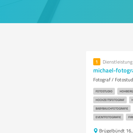
1
Dienstleistun
michael-fotogra
Fotograf / Fotostud
FOTOSTUDIO
HOHBERG
HOCHZEITSFOTOGRAF
BABYBAUCHFOTOGRAFIE
EVENTFOTOGRAFIE
FI
Brügelbündt 16