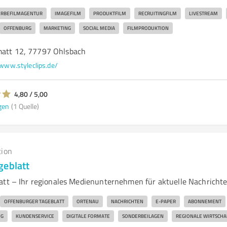
RBEFILMAGENTUR
IMAGEFILM
PRODUKTFILM
RECRUITINGFILM
LIVESTREAM
OFFENBURG
MARKETING
SOCIAL MEDIA
FILMPRODUKTION
matt 12, 77797 Ohlsbach
www.styleclips.de/
4,80 / 5,00
gen
(1 Quelle)
tion
geblatt
att – Ihr regionales Medienunternehmen für aktuelle Nachricht
OFFENBURGER TAGEBLATT
ORTENAU
NACHRICHTEN
E-PAPER
ABONNEMENT
NG
KUNDENSERVICE
DIGITALE FORMATE
SONDERBEILAGEN
REGIONALE WIRTSCHA