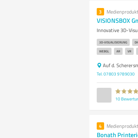
3
Medienproduk
VISIONSBOX Gm
Innovative 3D-Visu
3D-VISUALISIERUNG
DI
WEBGL
AR
VR
Auf d. Scherers
Tel. 07803 9789030
10
Bewertu
4
Medienproduk
Bonath Printer