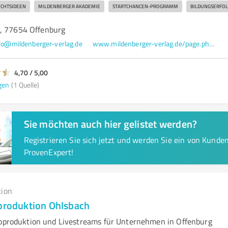
CHTSIDEEN
MILDENBERGER AKADEMIE
STARTCHANCEN-PROGRAMM
BILDUNGSERFOL
, 77654 Offenburg
fo@mildenberger-verlag.de
www.mildenberger-verlag.de/page.php?modul=GoShopping
4,70 / 5,00
gen
(1 Quelle)
Sie möchten auch hier gelistet werden?
Registrieren Sie sich jetzt und werden Sie ein von Kund
ProvenExpert!
tion
mproduktion Ohlsbach
eoproduktion und Livestreams für Unternehmen in Offenburg