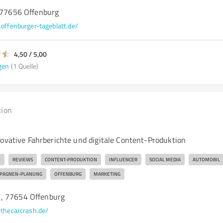
, 77656 Offenburg
ffenburger-tageblatt.de/
4,50 / 5,00
gen
(1 Quelle)
tion
novative Fahrberichte und digitale Content-Produktion
E
REVIEWS
CONTENT-PRODUKTION
INFLUENCER
SOCIAL MEDIA
AUTOMOBIL
PAGNEN-PLANUNG
OFFENBURG
MARKETING
, 77654 Offenburg
thecarcrash.de/