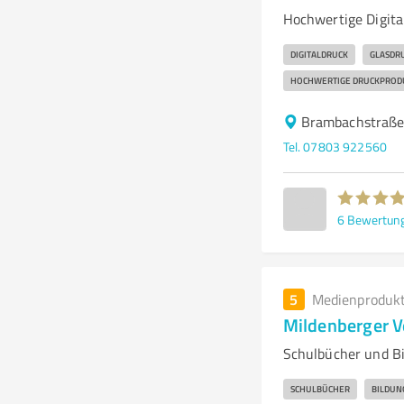
Hochwertige Digita
DIGITALDRUCK
GLASDR
HOCHWERTIGE DRUCKPROD
Brambachstraße
Tel. 07803 922560
6
Bewertun
5
Medienproduk
Mildenberger 
Schulbücher und B
SCHULBÜCHER
BILDUN