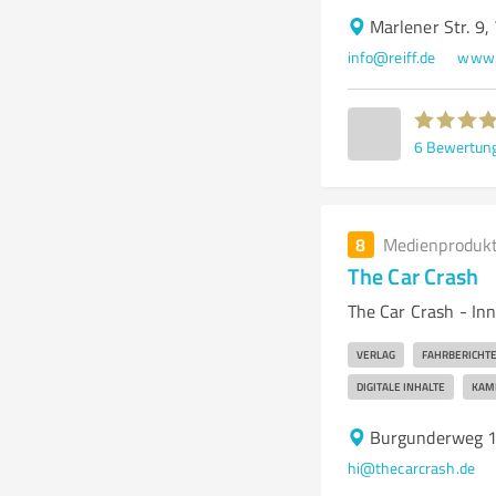
Marlener Str. 9
info@reiff.de
www.o
6
Bewertun
8
Medienproduk
The Car Crash
The Car Crash - In
VERLAG
FAHRBERICHT
DIGITALE INHALTE
KAM
Burgunderweg 1
hi@thecarcrash.de