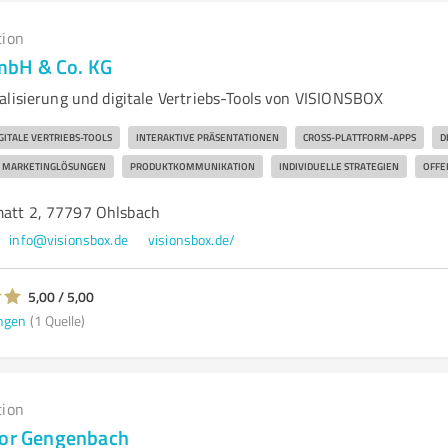
tion
bH & Co. KG
alisierung und digitale Vertriebs-Tools von VISIONSBOX
GITALE VERTRIEBS-TOOLS
INTERAKTIVE PRÄSENTATIONEN
CROSS-PLATTFORM-APPS
D
MARKETINGLÖSUNGEN
PRODUKTKOMMUNIKATION
INDIVIDUELLE STRATEGIEN
OFFE
matt 2, 77797 Ohlsbach
info@visionsbox.de
visionsbox.de/
5,00 / 5,00
ngen
(1 Quelle)
tion
ior Gengenbach