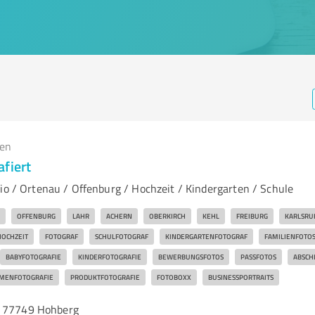
gen
fiert
io / Ortenau / Offenburg / Hochzeit / Kindergarten / Schule
OFFENBURG
LAHR
ACHERN
OBERKIRCH
KEHL
FREIBURG
KARLSRU
HOCHZEIT
FOTOGRAF
SCHULFOTOGRAF
KINDERGARTENFOTOGRAF
FAMILIENFOTO
BABYFOTOGRAFIE
KINDERFOTOGRAFIE
BEWERBUNGSFOTOS
PASSFOTOS
ABSCH
RMENFOTOGRAFIE
PRODUKTFOTOGRAFIE
FOTOBOXX
BUSINESSPORTRAITS
, 77749 Hohberg