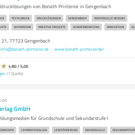
ldrucklösungen von Bonath Printerior in Gengenbach
UCK
TEXTILDRUCK
DRUCKLÖSUNGEN
GENGENBACH
INDIVIDUELLE DESIGNS
UKTE
SHOWROOM
KREATIVE PROJEKTE
KUNDENBERATUNG
INNOVATION
QU
 21, 77723 Gengenbach
info@bonath-printerior.de
www.bonath-printerior.de/
4,80 / 5,00
gen
(1 Quelle)
tion
Verlag GmbH
ildungsmedien für Grundschule und Sekundarstufe I
GSMEDIEN
LEHRMATERIALIEN
LESEFÖRDERUNG
GRUNDSCHULE
SEKUNDARSTUF