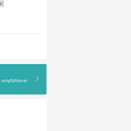
G
en empfohlener