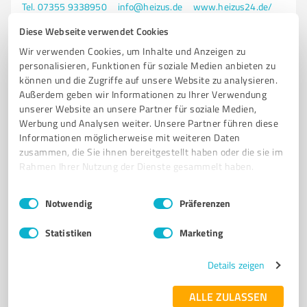
Tel. 07355 9338950
info@heizus.de
www.heizus24.de/
Diese Webseite verwendet Cookies
0,00 / 5,00
Wir verwenden Cookies, um Inhalte und Anzeigen zu
Nicht bewertet
0
personalisieren, Funktionen für soziale Medien anbieten zu
können und die Zugriffe auf unsere Website zu analysieren.
Außerdem geben wir Informationen zu Ihrer Verwendung
unserer Website an unsere Partner für soziale Medien,
4
Online Marketing
Werbung und Analysen weiter. Unsere Partner führen diese
Informationen möglicherweise mit weiteren Daten
BM Digital GmbH Michael Bendl
zusammen, die Sie ihnen bereitgestellt haben oder die sie im
BM Digital GmbH | www.bewerber-magnet.de
Rahmen Ihrer Nutzung der Dienste gesammelt haben.
SOCIAL RECRUITING
SOCIAL MEDIA RECRUITING
MOBILE RECRUITING
Einwilligungsauswahl
Impressum
|
Datenschutzbestimmungen
Notwendig
Präferenzen
ONLINE MARKETING
PERSONALGEWINNUNG
MITARBEITERGEWINNUNG
Statistiken
Marketing
Alte Biberacher Str. 51, 88433 Schemmerhofen
Tel. +49 7356 7189920
info@bewerber-magnet.de
Details zeigen
www.bewerber-magnet.de/
ALLE ZULASSEN