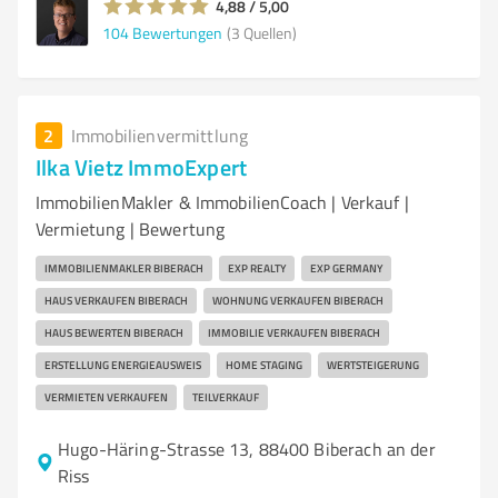
4,88 / 5,00
104
Bewertungen
(3 Quellen)
2
Immobilienvermittlung
Ilka Vietz ImmoExpert
ImmobilienMakler & ImmobilienCoach | Verkauf |
Vermietung | Bewertung
IMMOBILIENMAKLER BIBERACH
EXP REALTY
EXP GERMANY
HAUS VERKAUFEN BIBERACH
WOHNUNG VERKAUFEN BIBERACH
HAUS BEWERTEN BIBERACH
IMMOBILIE VERKAUFEN BIBERACH
ERSTELLUNG ENERGIEAUSWEIS
HOME STAGING
WERTSTEIGERUNG
VERMIETEN VERKAUFEN
TEILVERKAUF
Hugo-Häring-Strasse 13, 88400 Biberach an der
Riss