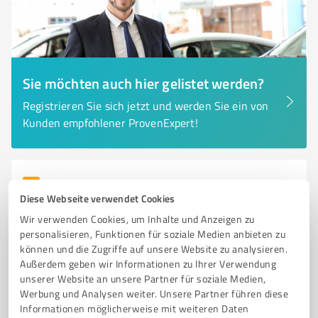
Sie möchten auch hier gelistet werden?
Registrieren Sie sich jetzt und werden Sie ein von
Kunden empfohlener ProvenExpert!
6
Online Marketing
Diese Webseite verwendet Cookies
marketingabteilung
Wir verwenden Cookies, um Inhalte und Anzeigen zu
Externe Marketingabteilung für Handwerksbetriebe –
personalisieren, Funktionen für soziale Medien anbieten zu
Kunden & Mitarbeiter gewinnen
können und die Zugriffe auf unsere Website zu analysieren.
Außerdem geben wir Informationen zu Ihrer Verwendung
EXTERNE MARKETINGABTEILUNG
HANDWERKSBETRIEBE
unserer Website an unsere Partner für soziale Medien,
SOCIAL MEDIA MARKETING
GOOGLE-MARKETING
Werbung und Analysen weiter. Unsere Partner führen diese
Informationen möglicherweise mit weiteren Daten
NEUKUNDENGEWINNUNG