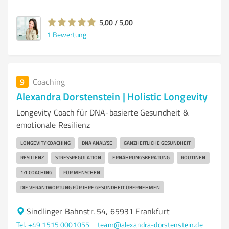
5,00 / 5,00
1
Bewertung
9
Coaching
Alexandra Dorstenstein | Holistic Longevity
Longevity Coach für DNA-basierte Gesundheit &
emotionale Resilienz
LONGEVITY COACHING
DNA ANALYSE
GANZHEITLICHE GESUNDHEIT
RESILIENZ
STRESSREGULATION
ERNÄHRUNGSBERATUNG
ROUTINEN
1:1 COACHING
FÜR MENSCHEN
DIE VERANTWORTUNG FÜR IHRE GESUNDHEIT ÜBERNEHMEN
Sindlinger Bahnstr. 54, 65931 Frankfurt
Tel. +49 1515 0001055
team@alexandra-dorstenstein.de