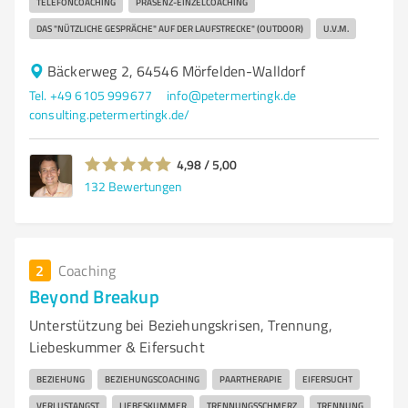
TELEFONCOACHING
PRÄSENZ-EINZELCOACHING
DAS "NÜTZLICHE GESPRÄCHE" AUF DER LAUFSTRECKE" (OUTDOOR)
U.V.M.
Bäckerweg 2, 64546 Mörfelden-Walldorf
Tel. +49 6105 999677
info@petermertingk.de
consulting.petermertingk.de/
4,98 / 5,00
132
Bewertungen
2
Coaching
Beyond Breakup
Unterstützung bei Beziehungskrisen, Trennung,
Liebeskummer & Eifersucht
BEZIEHUNG
BEZIEHUNGSCOACHING
PAARTHERAPIE
EIFERSUCHT
VERLUSTANGST
LIEBESKUMMER
TRENNUNGSSCHMERZ
TRENNUNG