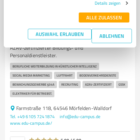
8
Bewertungen
Details zeigen
ALLE ZULASSEN
7
Bildung, Ausbildung & Weiterbildung
AUSWAHL ERLAUBEN
ABLEHNEN
edu-campus
AZAV-zertifizierter Bildungs- und
Personaldienstleister.
BERUFLICHE WEITERBILDUNG IN KÜNSTLICHER INTELLIGENZ
SOCIAL MEDIA MARKETING
LUFTFAHRT
BODENVERKEHRSDIENSTE
BEWACHUNGSGEWERBE §34A
RECRUITING
AZAV-ZERTIFIZIERT
GSSK
ELEKTRIKER FÜR BETRIEBST.
Farmstraße 118, 64546 Mörfelden-Walldorf
Tel. +49 6105 7241874
info@edu-campus.de
www.edu-campus.de/