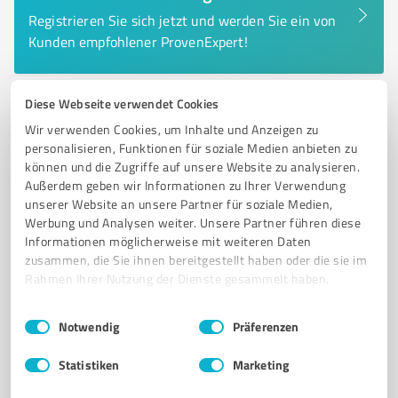
Registrieren Sie sich jetzt und werden Sie ein von
Kunden empfohlener ProvenExpert!
Diese Webseite verwendet Cookies
6
Coaching
Wir verwenden Cookies, um Inhalte und Anzeigen zu
GA Stresscoaching
personalisieren, Funktionen für soziale Medien anbieten zu
können und die Zugriffe auf unsere Website zu analysieren.
ganzheitliche Gesundheitsberatung
Außerdem geben wir Informationen zu Ihrer Verwendung
unserer Website an unsere Partner für soziale Medien,
1:1 ANTI-STRESS-COACHING DREI-PHASEN-PROGRAMM PERSÖNLICHER ANTI-
STRESS-FAHRPLAN STRESSMUSTER ERKENNEN & VERÄNDERN
Werbung und Analysen weiter. Unsere Partner führen diese
ENTSPANNUNGSTECHNIKEN & ATEMÜBUNGEN LANGFRISTIGE
Informationen möglicherweise mit weiteren Daten
STRESSBEWÄLTIGUNG
zusammen, die Sie ihnen bereitgestellt haben oder die sie im
Rahmen Ihrer Nutzung der Dienste gesammelt haben.
Auf Anfrage, 60598 Frankfurt
Tel. +49 1590 1975842
ga.stresscoaching@gmail.com
Einwilligungsauswahl
Impressum
|
Datenschutzbestimmungen
Notwendig
Präferenzen
bio.site/ga.gesundleben
Statistiken
Marketing
5,00 / 5,00