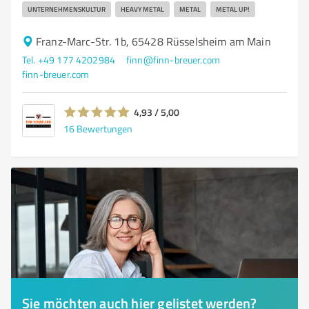
UNTERNEHMENSKULTUR
HEAVY METAL
METAL
METAL UP!
Franz-Marc-Str. 1b, 65428 Rüsselsheim am Main
Tel. +49 177 4202984
finn@finn-breuer.com
finn-breuer.com
4,93 / 5,00
16
Bewertungen
Sie möchten auch hier gelistet werden?