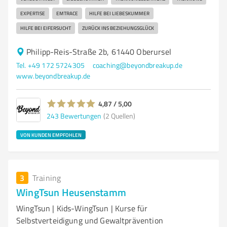
EXPERTISE
EMTRACE
HILFE BEI LIEBESKUMMER
HILFE BEI EIFERSUCHT
ZURÜCK INS BEZIEHUNGSGLÜCK
Philipp-Reis-Straße 2b, 61440 Oberursel
Tel. +49 172 5724305
coaching@beyondbreakup.de
www.beyondbreakup.de
4,87 / 5,00
243
Bewertungen
(2 Quellen)
VON KUNDEN EMPFOHLEN
3
Training
WingTsun Heusenstamm
WingTsun | Kids-WingTsun | Kurse für
Selbstverteidigung und Gewaltprävention