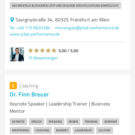
DAS MENTALE BLOCKADEN LÖST UND GESUNDE HÖCHSTLEISTUNG ERMÖGLICHT.
Savignystraße 34, 60325 Frankfurt am Main
Tel. +49 175 9920284
msciangula@p3ak-performance.de
www.p3ak-performance.de
5,00 / 5,00
15
Bewertungen
5
Coaching
Dr. Finn Breuer
Keynote Speaker | Leadership Trainer | Business
Mentor
KEYNOTE
SPEECH
SPEAKING
REDEN
TRAINING
SEMINAR
MENTORING
COACHING
MINDSET
LEADERSHIP
CULTURE