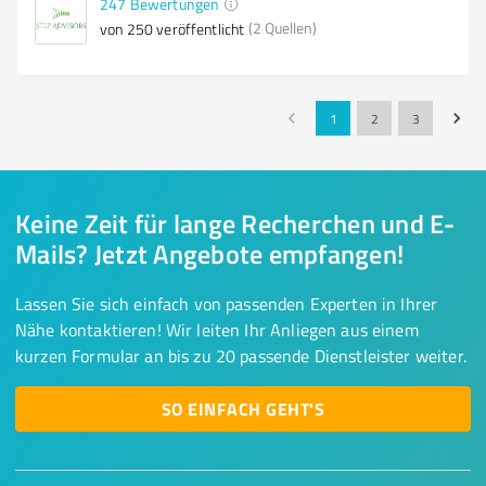
247
Bewertungen
(2 Quellen)
von 250 veröffentlicht
1
2
3
Keine Zeit für lange Recherchen und E-
Mails? Jetzt Angebote empfangen!
Lassen Sie sich einfach von passenden Experten in Ihrer
Nähe kontaktieren! Wir leiten Ihr Anliegen aus einem
kurzen Formular an bis zu 20 passende Dienstleister weiter.
SO EINFACH GEHT'S