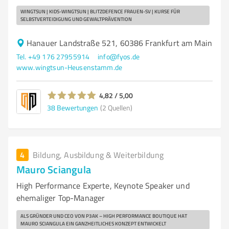
WINGTSUN | KIDS-WINGTSUN | BLITZDEFENCE FRAUEN-SV | KURSE FÜR
SELBSTVERTEIDIGUNG UND GEWALTPRÄVENTION
Hanauer Landstraße 521, 60386 Frankfurt am Main
Tel. +49 176 27955914
info@fyos.de
www.wingtsun-Heusenstamm.de
4,82 / 5,00
38
Bewertungen
(2 Quellen)
4
Bildung, Ausbildung & Weiterbildung
Mauro Sciangula
High Performance Experte, Keynote Speaker und
ehemaliger Top-Manager
ALS GRÜNDER UND CEO VON P3AK – HIGH PERFORMANCE BOUTIQUE HAT
MAURO SCIANGULA EIN GANZHEITLICHES KONZEPT ENTWICKELT