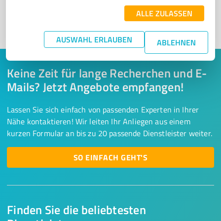
ALLE ZULASSEN
1
AUSWAHL ERLAUBEN
ABLEHNEN
Keine Zeit für lange Recherchen und E-
Mails? Jetzt Angebote empfangen!
Lassen Sie sich einfach von passenden Experten in Ihrer
Nähe kontaktieren! Wir leiten Ihr Anliegen aus einem
kurzen Formular an bis zu 20 passende Dienstleister weiter.
SO EINFACH GEHT'S
Finden Sie die beliebtesten