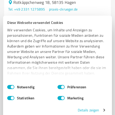
Rotkäppchenweg 18, 58135 Hagen
Tel. +49 2331 1275895
praxis-ckrueger.de
Diese Webseite verwendet Cookies
4
Bewertungen
von 5 veröffentlicht
Wir verwenden Cookies, um Inhalte und Anzeigen zu
personalisieren, Funktionen für soziale Medien anbieten zu
können und die Zugriffe auf unsere Website zu analysieren.
Außerdem geben wir Informationen zu Ihrer Verwendung
unserer Website an unsere Partner für soziale Medien,
Werbung und Analysen weiter. Unsere Partner führen diese
Informationen möglicherweise mit weiteren Daten
zusammen, die Sie ihnen bereitgestellt haben oder die sie im
Rahmen Ihrer Nutzung der Dienste gesammelt haben.
Einwilligungsauswahl
Impressum
|
Datenschutzbestimmungen
Notwendig
Präferenzen
Sie möchten auch hier gelistet werden?
Statistiken
Marketing
Registrieren Sie sich jetzt und werden Sie ein von
Kunden empfohlener ProvenExpert!
Details zeigen