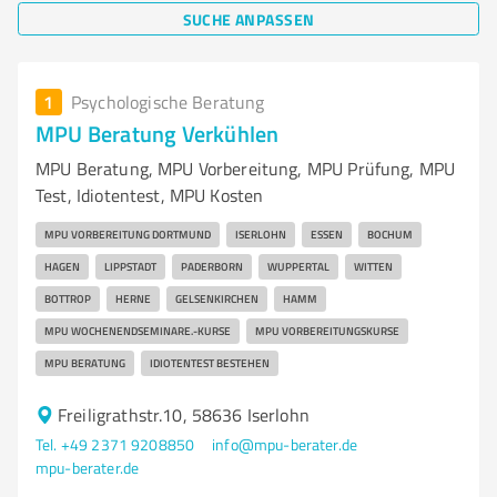
SUCHE ANPASSEN
1
Psychologische Beratung
MPU Beratung Verkühlen
MPU Beratung, MPU Vorbereitung, MPU Prüfung, MPU
Test, Idiotentest, MPU Kosten
MPU VORBEREITUNG DORTMUND
ISERLOHN
ESSEN
BOCHUM
HAGEN
LIPPSTADT
PADERBORN
WUPPERTAL
WITTEN
BOTTROP
HERNE
GELSENKIRCHEN
HAMM
MPU WOCHENENDSEMINARE.-KURSE
MPU VORBEREITUNGSKURSE
MPU BERATUNG
IDIOTENTEST BESTEHEN
Freiligrathstr.10, 58636 Iserlohn
Tel. +49 2371 9208850
info@mpu-berater.de
mpu-berater.de