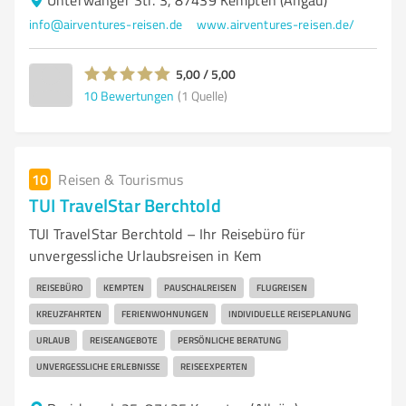
Unterwanger Str. 3, 87439 Kempten (Allgäu)
info@airventures-reisen.de
www.airventures-reisen.de/
5,00 / 5,00
10
Bewertungen
(1 Quelle)
10
Reisen & Tourismus
TUI TravelStar Berchtold
TUI TravelStar Berchtold – Ihr Reisebüro für
unvergessliche Urlaubsreisen in Kem
REISEBÜRO
KEMPTEN
PAUSCHALREISEN
FLUGREISEN
KREUZFAHRTEN
FERIENWOHNUNGEN
INDIVIDUELLE REISEPLANUNG
URLAUB
REISEANGEBOTE
PERSÖNLICHE BERATUNG
UNVERGESSLICHE ERLEBNISSE
REISEEXPERTEN