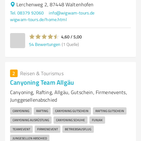
Lerchenweg 2, 87448 Waltenhofen
Tel. 08379 92060
info@wigwam-tours.de
wigwam-tours.de/home.html
4,60 / 5,00
54
Bewertungen
(1 Quelle)
2
Reisen & Tourismus
Canyoning Team Allgäu
Canyoning, Rafting, Allgäu, Gutschein, Firmenevents,
Junggesellenabschied
CANYONING
RAFTING
CANYONING GUTSCHEIN
RAFTING GUTSCHEIN
CANYONING AUSRÜSTUNG
CANYONING SCHUHE
FUNJAK
TEAMEVENT
FIRMENEVENT
BETRIEBSAUSFLUG
JUNGESELLEN ABSCHIED