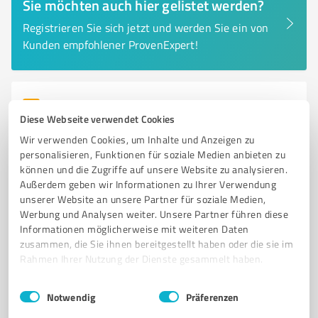
Sie möchten auch hier gelistet werden?
Registrieren Sie sich jetzt und werden Sie ein von
Kunden empfohlener ProvenExpert!
6
Reisen & Tourismus
Diese Webseite verwendet Cookies
Allgäu GmbH - Gesellschaft für Standort
Wir verwenden Cookies, um Inhalte und Anzeigen zu
und Tourismus
personalisieren, Funktionen für soziale Medien anbieten zu
Touristeninformation für das Allgäu – Erleben,
können und die Zugriffe auf unsere Website zu analysieren.
Entdecken, Genießen
Außerdem geben wir Informationen zu Ihrer Verwendung
unserer Website an unsere Partner für soziale Medien,
TOURISTENINFORMATION
ALLGÄU
FREIZEITAKTIVITÄTEN
WANDERN
Werbung und Analysen weiter. Unsere Partner führen diese
Informationen möglicherweise mit weiteren Daten
RADFAHREN
WELLNESS
KULTUR
GASTRONOMIE
NATUR
zusammen, die Sie ihnen bereitgestellt haben oder die sie im
VERANSTALTUNGEN
INSIDER-TIPPS
REGIONALE SPEZIALITÄTEN
Rahmen Ihrer Nutzung der Dienste gesammelt haben.
Allgäuer Str. 1, 87435 Kempten (Allgäu)
Einwilligungsauswahl
Impressum
|
Datenschutzbestimmungen
Notwendig
Präferenzen
info@allgaeu.de
www.allgaeu.de/