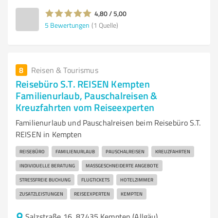
4,80 / 5,00
5
Bewertungen
(1 Quelle)
8
Reisen & Tourismus
Reisebüro S.T. REISEN Kempten
Familienurlaub, Pauschalreisen &
Kreuzfahrten vom Reiseexperten
Familienurlaub und Pauschalreisen beim Reisebüro S.T.
REISEN in Kempten
REISEBÜRO
FAMILIENURLAUB
PAUSCHALREISEN
KREUZFAHRTEN
INDIVIDUELLE BERATUNG
MASSGESCHNEIDERTE ANGEBOTE
STRESSFREIE BUCHUNG
FLUGTICKETS
HOTELZIMMER
ZUSATZLEISTUNGEN
REISEEXPERTEN
KEMPTEN
Salzstraße 16, 87435 Kempten (Allgäu)