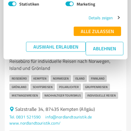
Statistiken
Marketing
4,60 / 5,00
24
Bewertungen
(1 Quelle)
Details zeigen
ALLE ZULASSEN
7
Reisen & Tourismus
AUSWAHL ERLAUBEN
ABLEHNEN
Nordlandtouristik Kempten (Allgäu)
Reisebüro für individuelle Reisen nach Norwegen,
Island und Grönland
REISEBÜRO
KEMPTEN
NORWEGEN
ISLAND
FINNLAND
GRÖNLAND
SCHIFFSREISEN
POLARLICHTER
GRUPPENREISEN
MIETWAGENREISEN
NACHHALTIGER TOURISMUS
INDIVIDUELLE REISEN
Salzstraße 34, 87435 Kempten (Allgäu)
Tel. 0831 521590
info@nordlandtouristik.de
www.nordlandtouristik.com/