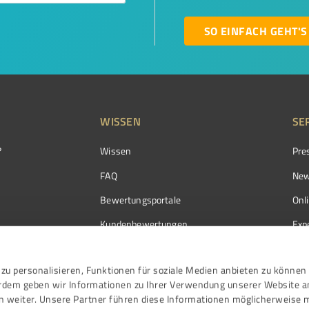
SO EINFACH GEHT'S
WISSEN
SE
?
Wissen
Pre
FAQ
New
Bewertungsportale
Onl
Kundenbewertungen
Exp
Kundenzufriedenheit
Exp
zu personalisieren, Funktionen für soziale Medien anbieten zu können 
Bewertungs­richtlinien
erdem geben wir Informationen zu Ihrer Verwendung unserer Website a
Events
n weiter. Unsere Partner führen diese Informationen möglicherweise 