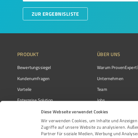
ZUR ERGEBNISLISTE
PRODUKT
ÜBER UNS
Bewertungssiegel
Warum ProvenExpert
Kundenumfragen
Unternehmen
Vorteile
Team
Enterprise Solution
Jobs
Partnerprogramm
Kundenstimmen
Diese Webseite verwendet Cookies
Wir verwenden Cookies, um Inhalte und Anzeigen 
Auszeichnungen
Kontakt
Zugriffe auf unsere Website zu analysieren. Auß
Partner für soziale Medien, Werbung und Analyse