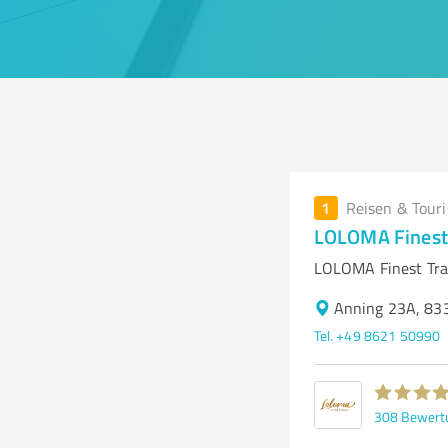
1
Reisen & Tour
LOLOMA Finest T
LOLOMA Finest Trav
Anning 23A, 833
Tel. +49 8621 50990
308
Bewert