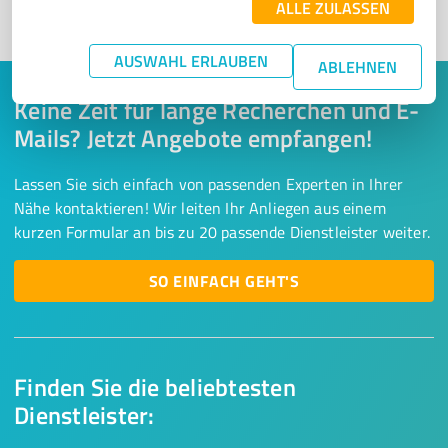
ALLE ZULASSEN
1
AUSWAHL ERLAUBEN
ABLEHNEN
Keine Zeit für lange Recherchen und E-
Mails? Jetzt Angebote empfangen!
Lassen Sie sich einfach von passenden Experten in Ihrer
Nähe kontaktieren! Wir leiten Ihr Anliegen aus einem
kurzen Formular an bis zu 20 passende Dienstleister weiter.
SO EINFACH GEHT'S
Finden Sie die beliebtesten
Dienstleister: