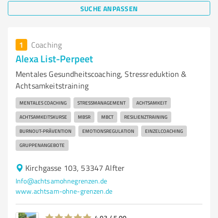
SUCHE ANPASSEN
1
Coaching
Alexa List-Perpeet
Mentales Gesundheitscoaching, Stressreduktion &
Achtsamkeitstraining
MENTALES COACHING
STRESSMANAGEMENT
ACHTSAMKEIT
ACHTSAMKEITSKURSE
MBSR
MBCT
RESILIENZTRAINING
BURNOUT-PRÄVENTION
EMOTIONSREGULATION
EINZELCOACHING
GRUPPENANGEBOTE
Kirchgasse 103, 53347 Alfter
Info@achtsamohnegrenzen.de
www.achtsam-ohne-grenzen.de
4,93 / 5,00