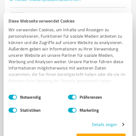
0,00 / 5,00
Diese Webseite verwendet Cookies
Nicht bewertet
0
Wir verwenden Cookies, um Inhalte und Anzeigen zu
personalisieren, Funktionen für soziale Medien anbieten zu
können und die Zugriffe auf unsere Website zu analysieren.
Außerdem geben wir Informationen zu Ihrer Verwendung
unserer Website an unsere Partner für soziale Medien,
Werbung und Analysen weiter. Unsere Partner führen diese
Informationen möglicherweise mit weiteren Daten
zusammen, die Sie ihnen bereitgestellt haben oder die sie im
Rahmen Ihrer Nutzung der Dienste gesammelt haben.
Einwilligungsauswahl
Impressum
|
Datenschutzbestimmungen
Notwendig
Präferenzen
Sie möchten auch hier gelistet werden?
Registrieren Sie sich jetzt und werden Sie ein von
Statistiken
Marketing
Kunden empfohlener ProvenExpert!
Details zeigen