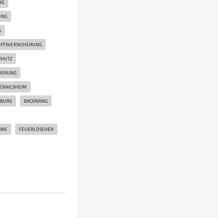
G
UNG
G
IFFSVERSICHERUNG
CHUTZ
HERUNG
CRAILSHEIM
SBURG
BACKNANG
INE
FEUERLÖSCHER