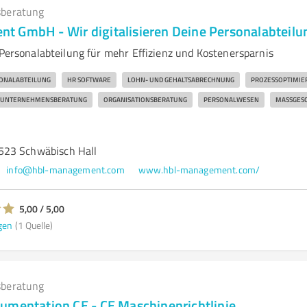
beratung
 GmbH - Wir digitalisieren Deine Personalabteilu
 Personalabteilung für mehr Effizienz und Kostenersparnis
ONALABTEILUNG
HR SOFTWARE
LOHN- UND GEHALTSABRECHNUNG
PROZESSOPTIMIE
UNTERNEHMENSBERATUNG
ORGANISATIONSBERATUNG
PERSONALWESEN
MASSGESC
523 Schwäbisch Hall
info@hbl-management.com
www.hbl-management.com/
5,00 / 5,00
gen
(1 Quelle)
beratung
umentation CE - CE Maschinenrichtlinie