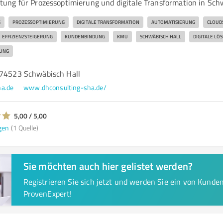
ng für Prozessoptimierung und digitale Transformation in Sch
G
PROZESSOPTIMIERUNG
DIGITALE TRANSFORMATION
AUTOMATISIERUNG
CLOUD
EFFIZIENZSTEIGERUNG
KUNDENBINDUNG
KMU
SCHWÄBISCH HALL
DIGITALE LÖ
UNG
 74523 Schwäbisch Hall
ha.de
www.dhconsulting-sha.de/
5,00 / 5,00
gen
(1 Quelle)
Sie möchten auch hier gelistet werden?
Registrieren Sie sich jetzt und werden Sie ein von Kund
ProvenExpert!