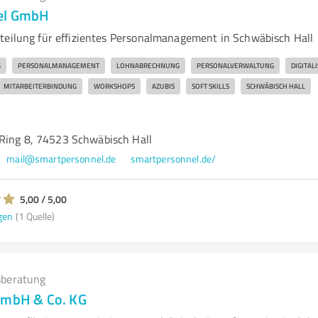
el GmbH
teilung für effizientes Personalmanagement in Schwäbisch Hall
G
PERSONALMANAGEMENT
LOHNABRECHNUNG
PERSONALVERWALTUNG
DIGITAL
MITARBEITERBINDUNG
WORKSHOPS
AZUBIS
SOFT SKILLS
SCHWÄBISCH HALL
Ring 8, 74523 Schwäbisch Hall
mail@smartpersonnel.de
smartpersonnel.de/
5,00 / 5,00
gen
(1 Quelle)
beratung
GmbH & Co. KG