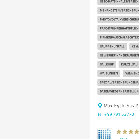
GESCHÄFTSINHALTSVERSIC
MEHRKOSTENVERSICHERU
PHOTOVOLTAIKVERSICHER
FRACHTFÜHRERHAFTPFLICH
FIRMENPAUSCHALRECHTSS
GRUPPENUNFALL
KEY
GEWERBEFINANZIERUNGEN
GAILDORF
KÜNZELSAU
WAIBLINGEN
WINNEN
SPEZIALVERSICHERUNGSMA
DATENWIEDERHERSTELLUN
Max-Eyth-Straß
Tel. +49 791 52770