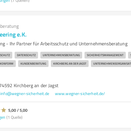
ungen
(7 Quellen)
beratung
ering e.K.
g - Ihr Partner für Arbeitsschutz und Unternehmensberatung
SCHUTZ
DATENSCHUTZ
UNTERNEHMENSBERATUNG
SICHERHEITSMANAGEMENT
SKONFORM
KUNDENBERATUNG
KIRCHBERG AN DER JAGST
UNTERNEHMENSORGANISAT
74592 Kirchberg an der Jagst
info@wegner-sicherheit.de
www.wegner-sicherheit.de/
5,00 / 5,00
gen
(1 Quelle)