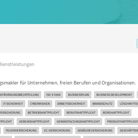
dienstleistungen
gsmakler für Unternehmen, freien Berufen und Organisationen.
GEFÄHRDUNGSBEURTEILUNG
ISO 31000
BUSINESSPLAN
BUSINESS DEVELOPMENT
IT-SICHERHEIT
CYBERRISIKEN
ARBEITSSICHERHEIT
BRANDSCHUTZ
LÖSCHMITT
VERSICHERUNG
BETRIEBSHAFTPFLICHT
BERUFSHAFTPFLICHT
BÜROHAFTPFLICHT
PFLICHT
VEREINSHAFTPFLICHT
VERANSTALTUNGSHAFTPFLICHT
PRODUKTHAFTPFLICH
FEUERVERSICHERUNG
EC-VERSICHERUNG
GEBÄUDEVERSICHERUNG
GESCHÄFTSV