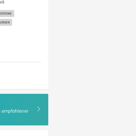
wä
SYSTEME
SUNGEN
en empfohlener