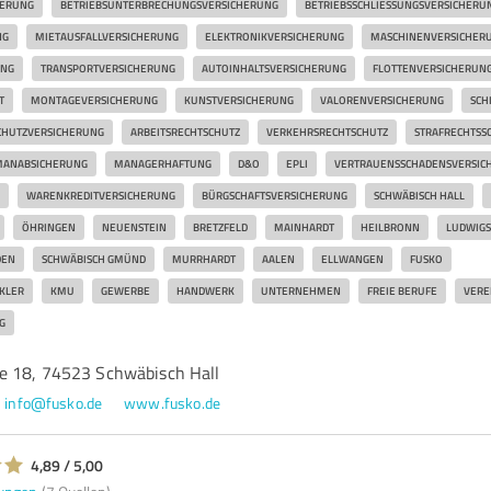
HERUNG
BETRIEBSUNTERBRECHUNGSVERSICHERUNG
BETRIEBSSCHLIESSUNGSVERSICHERUN
NG
MIETAUSFALLVERSICHERUNG
ELEKTRONIKVERSICHERUNG
MASCHINENVERSICHER
UNG
TRANSPORTVERSICHERUNG
AUTOINHALTSVERSICHERUNG
FLOTTENVERSICHERUN
T
MONTAGEVERSICHERUNG
KUNSTVERSICHERUNG
VALORENVERSICHERUNG
SCH
CHUTZVERSICHERUNG
ARBEITSRECHTSCHUTZ
VERKEHRSRECHTSCHUTZ
STRAFRECHTSS
MANABSICHERUNG
MANAGERHAFTUNG
D&O
EPLI
VERTRAUENSSCHADENSVERSIC
WARENKREDITVERSICHERUNG
BÜRGSCHAFTSVERSICHERUNG
SCHWÄBISCH HALL
ÖHRINGEN
NEUENSTEIN
BRETZFELD
MAINHARDT
HEILBRONN
LUDWIG
DEN
SCHWÄBISCH GMÜND
MURRHARDT
AALEN
ELLWANGEN
FUSKO
KLER
KMU
GEWERBE
HANDWERK
UNTERNEHMEN
FREIE BERUFE
VERE
G
e 18, 74523 Schwäbisch Hall
info@fusko.de
www.fusko.de
4,89 / 5,00