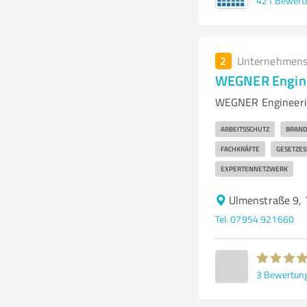
421
Bewert
2
Unternehmens
WEGNER Engine
WEGNER Engineerin
ARBEITSSCHUTZ
BRAND
FACHKRÄFTE
GESETZE
EXPERTENNETZWERK
Ulmenstraße 9, 
Tel. 07954 921660
3
Bewertun