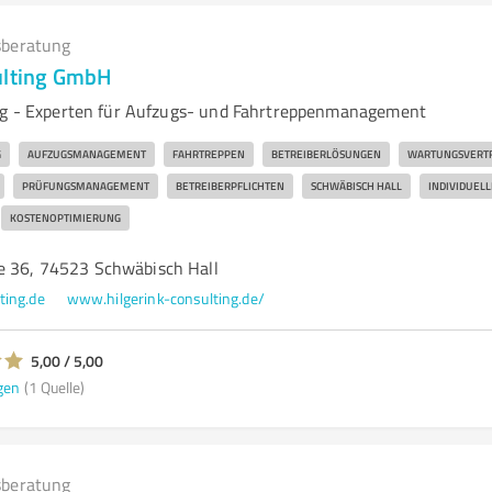
beratung
ulting GmbH
ng - Experten für Aufzugs- und Fahrtreppenmanagement
G
AUFZUGSMANAGEMENT
FAHRTREPPEN
BETREIBERLÖSUNGEN
WARTUNGSVERT
PRÜFUNGSMANAGEMENT
BETREIBERPFLICHTEN
SCHWÄBISCH HALL
INDIVIDUEL
KOSTENOPTIMIERUNG
e 36, 74523 Schwäbisch Hall
ting.de
www.hilgerink-consulting.de/
5,00 / 5,00
gen
(1 Quelle)
beratung