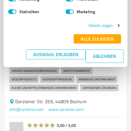
Statistiken
Marketing
7
Versicherungsdienstleistungen
Details zeigen
Syrionox
Syrionox - Ihr Partner für Versicherungen und
ALLE ZULASSEN
Unternehmensberatung in Europa.
AUSWAHL ERLAUBEN
VERSICHERUNGSMAKLER
UNTERNEHMENSBERATUNG
ABLEHNEN
ENERGIEVERTRÄGE
HAFTPFLICHTVERSICHERUNG
FINANZBERATUNG
PRIVATE KRANKENVERSICHERUNG
INVESTITIONSRENTE
GESCHÄFTSSCHUTZ
KOSTENOPTIMIERUNG
ARABISCHE UNTERNEHMER
KLEINE UND MITTELSTÄNDISCHE UNTERNEHMEN
UMFASSENDE LÖSUNGEN.
Dorstener Str. 359, 44809 Bochum
info@syrionox.com
www.syrionox.com/
5,00 / 5,00