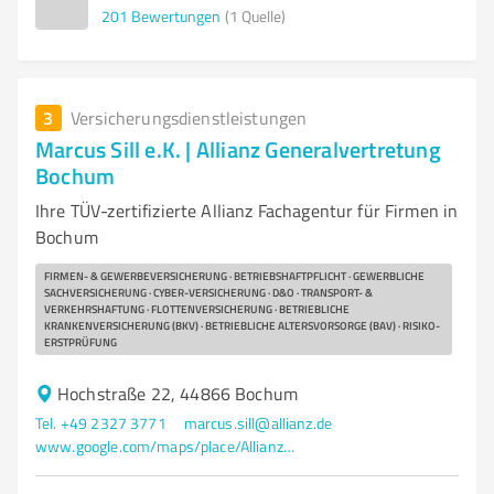
201
Bewertungen
(1 Quelle)
3
Versicherungsdienstleistungen
Marcus Sill e.K. | Allianz Generalvertretung
Bochum
Ihre TÜV-zertifizierte Allianz Fachagentur für Firmen in
Bochum
FIRMEN- & GEWERBEVERSICHERUNG · BETRIEBSHAFTPFLICHT · GEWERBLICHE
SACHVERSICHERUNG · CYBER-VERSICHERUNG · D&O · TRANSPORT- &
VERKEHRSHAFTUNG · FLOTTENVERSICHERUNG · BETRIEBLICHE
KRANKENVERSICHERUNG (BKV) · BETRIEBLICHE ALTERSVORSORGE (BAV) · RISIKO-
ERSTPRÜFUNG
Hochstraße 22, 44866 Bochum
Tel. +49 2327 3771
marcus.sill@allianz.de
www.google.com/maps/place/Allianz+Marcus+Sill+e.K.+%7C+Versicherungen+-+Baufinanzierungen+-+Altersvorsorge/@51.479977,7.1379005,17z/data=!4m19!1m13!4m12!1m4!2m2!1d7.1400774!2d51.4799403!4e1!1m6!1m2!1s0x47b8e0a6322ee559:0xd339bcbc9d9fe1a7!2sallianz+marcus+sill!2m2!1d7.140151!2d51.4799557!3m4!1s0x47b8e0a6322ee559:0xd339bcbc9d9fe1a7!8m2!3d51.4799557!4d7.140151