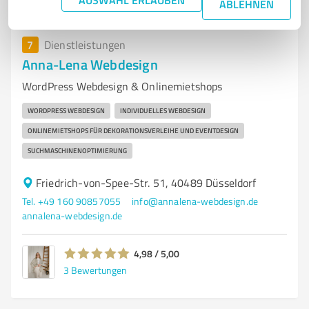
ABLEHNEN
7
Dienstleistungen
Anna-Lena Webdesign
WordPress Webdesign & Onlinemietshops
WORDPRESS WEBDESIGN
INDIVIDUELLES WEBDESIGN
ONLINEMIETSHOPS FÜR DEKORATIONSVERLEIHE UND EVENTDESIGN
SUCHMASCHINENOPTIMIERUNG
Friedrich-von-Spee-Str. 51, 40489 Düsseldorf
Tel. +49 160 90857055
info@annalena-webdesign.de
annalena-webdesign.de
4,98 / 5,00
3
Bewertungen