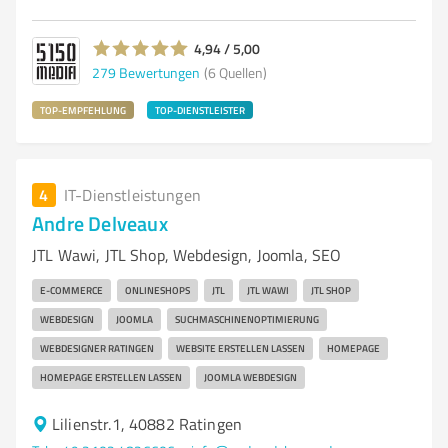
4,94 / 5,00
279
Bewertungen
(6 Quellen)
TOP-EMPFEHLUNG
TOP-DIENSTLEISTER
4
IT-Dienstleistungen
Andre Delveaux
JTL Wawi, JTL Shop, Webdesign, Joomla, SEO
E-COMMERCE
ONLINESHOPS
JTL
JTL WAWI
JTL SHOP
WEBDESIGN
JOOMLA
SUCHMASCHINENOPTIMIERUNG
WEBDESIGNER RATINGEN
WEBSITE ERSTELLEN LASSEN
HOMEPAGE
HOMEPAGE ERSTELLEN LASSEN
JOOMLA WEBDESIGN
Lilienstr.1, 40882 Ratingen