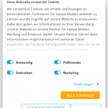
Diese Webseite verwendet Cookies
Kunden empfohlener ProvenExpert!
Wir verwenden Cookies, um Inhalte und Anzeigen zu
personalisieren, Funktionen für soziale Medien anbieten zu
können und die Zugriffe auf unsere Website zu analysieren.
6
Mediengestaltung
Außerdem geben wir Informationen zu Ihrer Verwendung
unserer Website an unsere Partner für soziale Medien,
CRENEO GmbH
Werbung und Analysen weiter. Unsere Partner führen diese
Corporate Identity, Corporate Websites, Corporate
Informationen möglicherweise mit weiteren Daten
Communication, Microsites
zusammen, die Sie ihnen bereitgestellt haben oder die sie im
Rahmen Ihrer Nutzung der Dienste gesammelt haben.
MARKENSTRATEGIE
MARKENBERATUNG
MARKENDESIGN
Einwilligungsauswahl
Impressum
|
Datenschutzbestimmungen
MARKENKOMMUNIKATION
Notwendig
Präferenzen
Kaiserswerther Straße 43, 40477 Düsseldorf
Statistiken
Marketing
Tel. +49 21154471030
hello@creneo.com
www.creneo.com/
Details zeigen
ALLE ZULASSEN
4,94 / 5,00
22
Bewertungen
(2 Quellen)
AUSWAHL ERLAUBEN