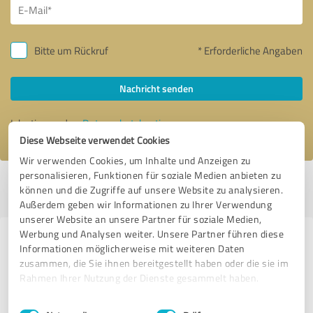
Bitte um Rückruf
* Erforderliche Angaben
Nachricht senden
Ich stimme den
Datenschutzbestimmungen
zu.
Diese Webseite verwendet Cookies
Wir verwenden Cookies, um Inhalte und Anzeigen zu
personalisieren, Funktionen für soziale Medien anbieten zu
Profil aktiv seit 05.01.2017 |
Letzte Aktualisierung: 14.01.2017
|
Profil
können und die Zugriffe auf unsere Website zu analysieren.
melden
Außerdem geben wir Informationen zu Ihrer Verwendung
unserer Website an unsere Partner für soziale Medien,
Werbung und Analysen weiter. Unsere Partner führen diese
Erfahrungen zu weiteren
Informationen möglicherweise mit weiteren Daten
Anbietern aus dem Bereich IT-
zusammen, die Sie ihnen bereitgestellt haben oder die sie im
Rahmen Ihrer Nutzung der Dienste gesammelt haben.
Dienstleistungen
Einwilligungsauswahl
Impressum
|
Datenschutzbestimmungen