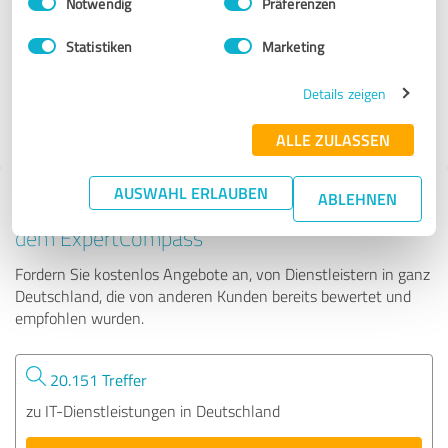
Notwendig
Präferenzen
iXactly Beratung Seminare Audits
Statistiken
Marketing
35 Bewertungen
Details zeigen
4.44 von 5
ALLE ZULASSEN
AUSWAHL ERLAUBEN
ABLEHNEN
Tipp: Die passenden Experten finden - mit
dem ExpertCompass
Fordern Sie kostenlos Angebote an, von Dienstleistern in ganz
Deutschland, die von anderen Kunden bereits bewertet und
empfohlen wurden.
20.151 Treffer
zu IT-Dienstleistungen in Deutschland