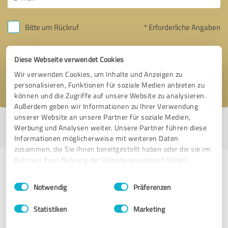
Bitte um Rückruf
* Erforderliche Angaben
Nachricht senden
Diese Webseite verwendet Cookies
Wir verwenden Cookies, um Inhalte und Anzeigen zu
Ich stimme den
Datenschutzbestimmungen
zu.
personalisieren, Funktionen für soziale Medien anbieten zu
können und die Zugriffe auf unsere Website zu analysieren.
Außerdem geben wir Informationen zu Ihrer Verwendung
unserer Website an unsere Partner für soziale Medien,
Profil aktiv seit 05.11.2020 |
Letzte Aktualisierung: 29.05.2026
|
Profil
Werbung und Analysen weiter. Unsere Partner führen diese
melden
Informationen möglicherweise mit weiteren Daten
zusammen, die Sie ihnen bereitgestellt haben oder die sie im
Rahmen Ihrer Nutzung der Dienste gesammelt haben.
Erfahrungen zu weiteren
Einwilligungsauswahl
Impressum
|
Datenschutzbestimmungen
Anbietern aus dem Bereich Social
Notwendig
Präferenzen
Media
Statistiken
Marketing
Karen Marte