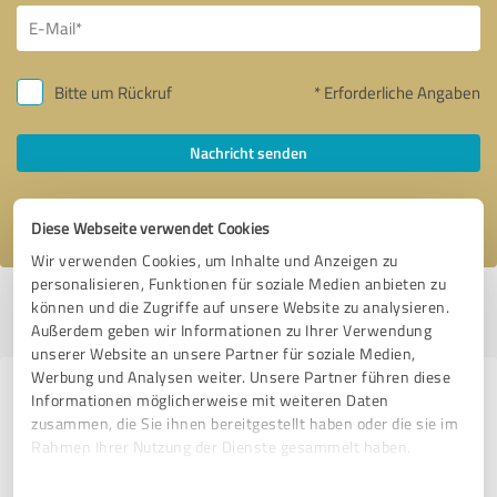
Bitte um Rückruf
* Erforderliche Angaben
Nachricht senden
Ich stimme den
Datenschutzbestimmungen
zu.
Diese Webseite verwendet Cookies
Wir verwenden Cookies, um Inhalte und Anzeigen zu
personalisieren, Funktionen für soziale Medien anbieten zu
Profil aktiv seit 20.04.2020 |
Letzte Aktualisierung: 07.06.2022
|
Profil
können und die Zugriffe auf unsere Website zu analysieren.
melden
Außerdem geben wir Informationen zu Ihrer Verwendung
unserer Website an unsere Partner für soziale Medien,
Werbung und Analysen weiter. Unsere Partner führen diese
Erfahrungen zu weiteren
Informationen möglicherweise mit weiteren Daten
zusammen, die Sie ihnen bereitgestellt haben oder die sie im
Anbietern aus dem Bereich
Rahmen Ihrer Nutzung der Dienste gesammelt haben.
Handwerk
Einwilligungsauswahl
Impressum
|
Datenschutzbestimmungen