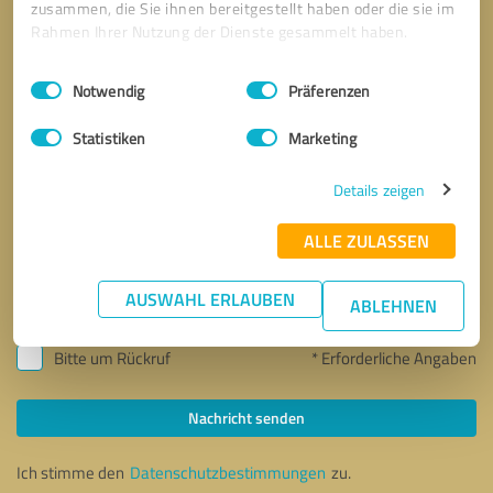
zusammen, die Sie ihnen bereitgestellt haben oder die sie im
Rahmen Ihrer Nutzung der Dienste gesammelt haben.
Einwilligungsauswahl
Impressum
|
Datenschutzbestimmungen
Notwendig
Präferenzen
Statistiken
Marketing
Details zeigen
ALLE ZULASSEN
AUSWAHL ERLAUBEN
ABLEHNEN
Bitte um Rückruf
* Erforderliche Angaben
Nachricht senden
Ich stimme den
Datenschutzbestimmungen
zu.