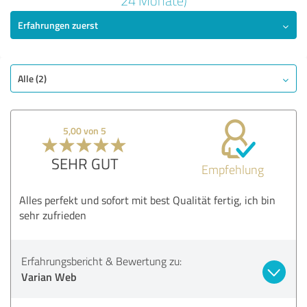
24 Monate)
Erfahrungen zuerst
SEHR GUT
Empfehlung
Angebot
Bezahlung
Alle (2)
Lieferung
Information
5,00 von 5
Webseite
SEHR GUT
Empfehlung
Bewertung anzeigen
Alles perfekt und sofort mit best Qualität fertig, ich bin
sehr zufrieden
Erfahrungsbericht & Bewertung zu:
Varian Web