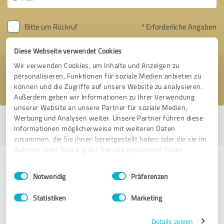
Bitte um Rückruf
* Erforderliche Angaben
Diese Webseite verwendet Cookies
Nachricht senden
Wir verwenden Cookies, um Inhalte und Anzeigen zu
personalisieren, Funktionen für soziale Medien anbieten zu
Ich stimme den
Datenschutzbestimmungen
zu.
können und die Zugriffe auf unsere Website zu analysieren.
Außerdem geben wir Informationen zu Ihrer Verwendung
unserer Website an unsere Partner für soziale Medien,
Werbung und Analysen weiter. Unsere Partner führen diese
Profil aktiv seit 17.11.2024 |
Letzte Aktualisierung: 17.11.2024
|
Profil
Informationen möglicherweise mit weiteren Daten
melden
zusammen, die Sie ihnen bereitgestellt haben oder die sie im
Rahmen Ihrer Nutzung der Dienste gesammelt haben.
Erfahrungen zu weiteren
Einwilligungsauswahl
Impressum
|
Datenschutzbestimmungen
Notwendig
Präferenzen
Anbietern aus dem Bereich Beauty
Statistiken
Marketing
Activa Laserzentrum - Dauerhafte Haarentfernung
Heilbronn- Tat...
Details zeigen