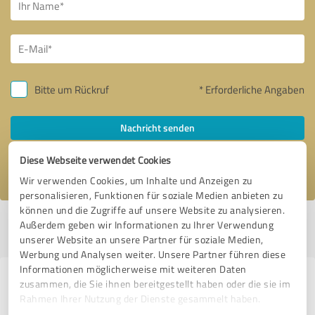
Bitte um Rückruf
* Erforderliche Angaben
Nachricht senden
Diese Webseite verwendet Cookies
Ich stimme den
Datenschutzbestimmungen
zu.
Wir verwenden Cookies, um Inhalte und Anzeigen zu
personalisieren, Funktionen für soziale Medien anbieten zu
können und die Zugriffe auf unsere Website zu analysieren.
Profil aktiv seit 26.08.2025 |
Letzte Aktualisierung: 26.08.2025
|
Profil
Außerdem geben wir Informationen zu Ihrer Verwendung
melden
unserer Website an unsere Partner für soziale Medien,
Werbung und Analysen weiter. Unsere Partner führen diese
Informationen möglicherweise mit weiteren Daten
Erfahrungen zu weiteren
zusammen, die Sie ihnen bereitgestellt haben oder die sie im
Rahmen Ihrer Nutzung der Dienste gesammelt haben.
Anbietern aus dem Bereich