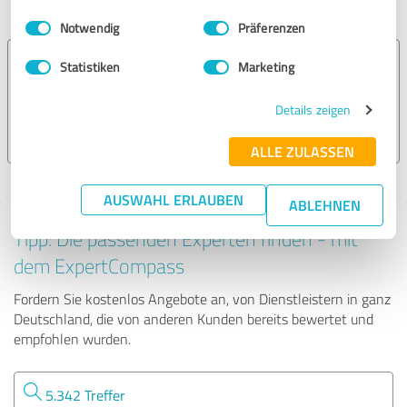
Versicherungsdienstleistungen
Einwilligungsauswahl
Impressum
|
Datenschutzbestimmungen
Notwendig
Präferenzen
VPV Agentur Lenz-Raab
Statistiken
Marketing
Details zeigen
152 Bewertungen
ALLE ZULASSEN
AUSWAHL ERLAUBEN
ABLEHNEN
Tipp: Die passenden Experten finden - mit
dem ExpertCompass
Fordern Sie kostenlos Angebote an, von Dienstleistern in ganz
Deutschland, die von anderen Kunden bereits bewertet und
empfohlen wurden.
5.342 Treffer