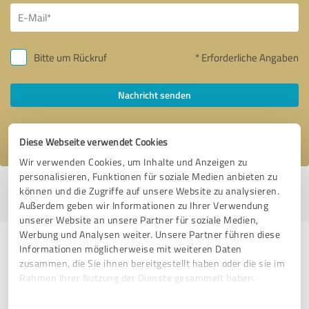
Bitte um Rückruf
* Erforderliche Angaben
Nachricht senden
Ich stimme den
Datenschutzbestimmungen
zu.
Diese Webseite verwendet Cookies
Wir verwenden Cookies, um Inhalte und Anzeigen zu
personalisieren, Funktionen für soziale Medien anbieten zu
Profil aktiv seit 07.05.2019 |
Letzte Aktualisierung: 04.12.2019
|
Profil
können und die Zugriffe auf unsere Website zu analysieren.
melden
Außerdem geben wir Informationen zu Ihrer Verwendung
unserer Website an unsere Partner für soziale Medien,
Werbung und Analysen weiter. Unsere Partner führen diese
Erfahrungen zu weiteren
Informationen möglicherweise mit weiteren Daten
zusammen, die Sie ihnen bereitgestellt haben oder die sie im
Anbietern aus dem Bereich
Rahmen Ihrer Nutzung der Dienste gesammelt haben.
Versicherungsdienstleistungen
Einwilligungsauswahl
Impressum
|
Datenschutzbestimmungen