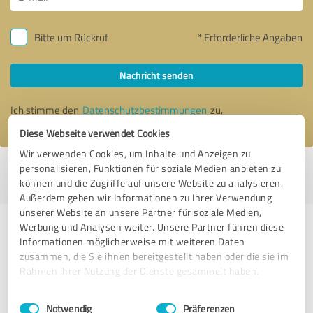
Bitte um Rückruf
* Erforderliche Angaben
Nachricht senden
Ich stimme den
Datenschutzbestimmungen
zu.
Diese Webseite verwendet Cookies
Wir verwenden Cookies, um Inhalte und Anzeigen zu
personalisieren, Funktionen für soziale Medien anbieten zu
Profil aktiv seit 29.10.2019 |
Letzte Aktualisierung: 02.05.2021
|
Profil
können und die Zugriffe auf unsere Website zu analysieren.
melden
Außerdem geben wir Informationen zu Ihrer Verwendung
unserer Website an unsere Partner für soziale Medien,
Werbung und Analysen weiter. Unsere Partner führen diese
Erfahrungen zu weiteren
Informationen möglicherweise mit weiteren Daten
Anbietern aus dem Bereich E-
zusammen, die Sie ihnen bereitgestellt haben oder die sie im
Commerce
Rahmen Ihrer Nutzung der Dienste gesammelt haben.
Einwilligungsauswahl
Impressum
|
Datenschutzbestimmungen
www.schneeketten-leihen.de
Notwendig
Präferenzen