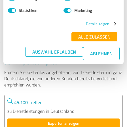
Statistiken
Marketing
1.008 Bewertungen
4.92
Details zeigen
von
5
ALLE ZULASSEN
AUSWAHL ERLAUBEN
Tipp: Die passenden Experten finden - mit
ABLEHNEN
dem ExpertCompass
Fordern Sie kostenlos Angebote an, von Dienstleistern in ganz
Deutschland, die von anderen Kunden bereits bewertet und
empfohlen wurden.
45.100 Treffer
zu Dienstleistungen in Deutschland
Experten anzeigen