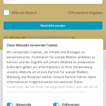
Bitte um Rückruf
* Erforderliche Angaben
Nachricht senden
Ich stimme den
Datenschutzbestimmungen
zu.
Diese Webseite verwendet Cookies
Wir verwenden Cookies, um Inhalte und Anzeigen zu
personalisieren, Funktionen für soziale Medien anbieten zu
Profil aktiv seit 21.12.2020 |
Letzte Aktualisierung: 21.12.2020
|
Profil
können und die Zugriffe auf unsere Website zu analysieren.
melden
Außerdem geben wir Informationen zu Ihrer Verwendung
unserer Website an unsere Partner für soziale Medien,
Werbung und Analysen weiter. Unsere Partner führen diese
Erfahrungen zu weiteren
Informationen möglicherweise mit weiteren Daten
Anbietern aus dem Bereich
zusammen, die Sie ihnen bereitgestellt haben oder die sie im
Dienstleistungen
Rahmen Ihrer Nutzung der Dienste gesammelt haben.
Einwilligungsauswahl
Impressum
|
Datenschutzbestimmungen
Reisebüro Broich
Notwendig
Präferenzen