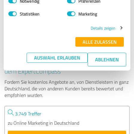
Notwendig
Präferenzen
Digitalheldinnen
Statistiken
Marketing
23 Bewertungen
Details zeigen
4.99 von 5
ALLE ZULASSEN
AUSWAHL ERLAUBEN
ABLEHNEN
Tipp: Die passenden Experten finden - mit
dem ExpertCompass
Fordern Sie kostenlos Angebote an, von Dienstleistern in ganz
Deutschland, die von anderen Kunden bereits bewertet und
empfohlen wurden.
3.749 Treffer
zu Online Marketing in Deutschland