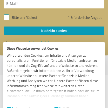
Bitte um Rückruf
* Erforderliche Angaben
Nachricht senden
Ich stimme den
Datenschutzbestimmungen
zu.
Diese Webseite verwendet Cookies
Wir verwenden Cookies, um Inhalte und Anzeigen zu
personalisieren, Funktionen für soziale Medien anbieten zu
Profil aktiv seit 22.04.2018 |
Letzte Aktualisierung: 07.10.2025
|
Profil
können und die Zugriffe auf unsere Website zu analysieren.
melden
Außerdem geben wir Informationen zu Ihrer Verwendung
unserer Website an unsere Partner für soziale Medien,
Werbung und Analysen weiter. Unsere Partner führen diese
Erfahrungen zu weiteren
Informationen möglicherweise mit weiteren Daten
Anbietern aus dem Bereich Online
zusammen, die Sie ihnen bereitgestellt haben oder die sie im
Rahmen Ihrer Nutzung der Dienste gesammelt haben.
Marketing
Einwilligungsauswahl
Impressum
|
Datenschutzbestimmungen