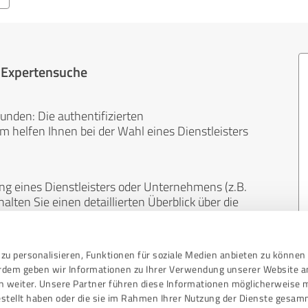
r Expertensuche
unden: Die authentifizierten
helfen Ihnen bei der Wahl eines Dienstleisters
ng eines Dienstleisters oder Unternehmens (z.B.
lten Sie einen detaillierten Überblick über die
len Bereichen.
zu personalisieren, Funktionen für soziale Medien anbieten zu können 
, unabhängig und neutral. Bewertungen von
erdem geben wir Informationen zu Ihrer Verwendung unserer Website a
gekauft werden und sind weder finanziell noch
n weiter. Unsere Partner führen diese Informationen möglicherweise 
stellt haben oder die sie im Rahmen Ihrer Nutzung der Dienste gesam