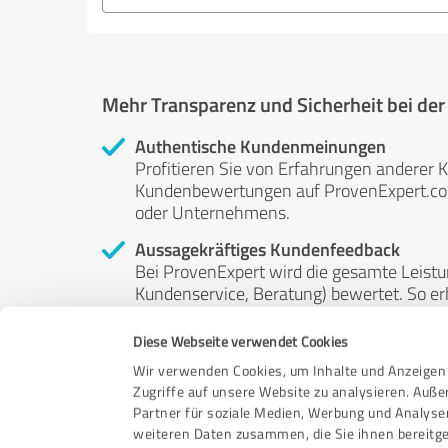
Mehr Transparenz und Sicherheit bei de
Authentische Kundenmeinungen
Profitieren Sie von Erfahrungen anderer K
Kundenbewertungen auf ProvenExpert.com 
oder Unternehmens.
Aussagekräftiges Kundenfeedback
Bei ProvenExpert wird die gesamte Leistu
Kundenservice, Beratung) bewertet. So erha
Service- und Dienstleistungsqualität in al
Diese Webseite verwendet Cookies
Unabhängige Bewertungen
Wir verwenden Cookies, um Inhalte und Anzeigen 
ProvenExpert ist grundsätzlich kostenlos
Zugriffe auf unsere Website zu analysieren. Auß
Kunden erfolgen freiwillig, können nicht 
Partner für soziale Medien, Werbung und Analyse
anderweitig beeinflussbar.
weiteren Daten zusammen, die Sie ihnen bereitge