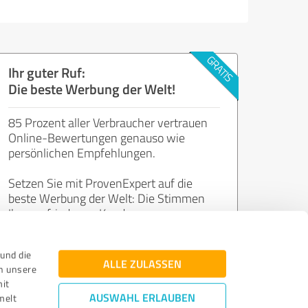
Ihr guter Ruf:
Die beste Werbung der Welt!
85 Prozent aller Verbraucher vertrauen
Online-Bewertungen genauso wie
persönlichen Empfehlungen.
Setzen Sie mit ProvenExpert auf die
beste Werbung der Welt: Die Stimmen
Ihrer zufriedenen Kunden.
und die
Jetzt kostenlos starten
ALLE ZULASSEN
n unsere
mit
AUSWAHL ERLAUBEN
melt