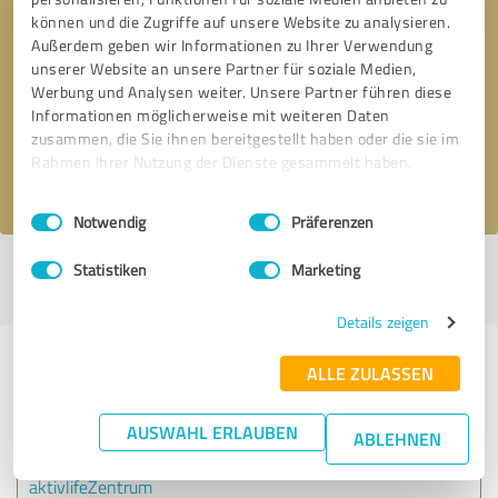
können und die Zugriffe auf unsere Website zu analysieren.
Außerdem geben wir Informationen zu Ihrer Verwendung
Bitte um Rückruf
* Erforderliche Angaben
unserer Website an unsere Partner für soziale Medien,
Werbung und Analysen weiter. Unsere Partner führen diese
Informationen möglicherweise mit weiteren Daten
Nachricht senden
zusammen, die Sie ihnen bereitgestellt haben oder die sie im
Rahmen Ihrer Nutzung der Dienste gesammelt haben.
Ich stimme den
Datenschutzbestimmungen
zu.
Einwilligungsauswahl
Impressum
|
Datenschutzbestimmungen
Notwendig
Präferenzen
Statistiken
Marketing
Profil aktiv seit 05.05.2023 |
Letzte Aktualisierung: 27.07.2026
|
Profil
melden
Details zeigen
Erfahrungen zu weiteren
ALLE ZULASSEN
Anbietern aus dem Bereich Ärzte &
Heilpraktiker
AUSWAHL ERLAUBEN
ABLEHNEN
aktivlifeZentrum