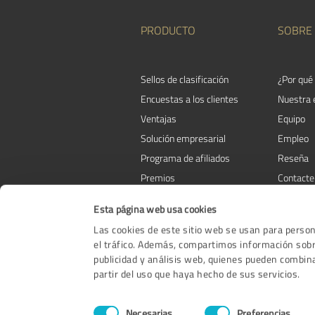
PRODUCTO
SOBRE
Sellos de clasificación
¿Por qué
Encuestas a los clientes
Nuestra
Ventajas
Equipo
Solución empresarial
Empleo
Programa de afiliados
Reseña
Premios
Contacte
Esta página web usa cookies
Las cookies de este sitio web se usan para persona
el tráfico. Además, compartimos información sobre
publicidad y análisis web, quienes pueden combin
partir del uso que haya hecho de sus servicios.
Selección
Necesarias
Preferencias