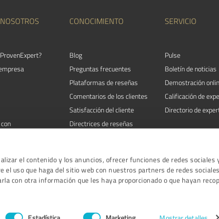
 NOSOTROS
CONOCIMIENTO
SERVICIO
 ProvenExpert?
Blog
Pulse
 empresa
Preguntas frecuentes
Boletín de noticias
Plataformas de reseñas
Demostración onli
Comentarios de los clientes
Calificación de exp
Satisfacción del cliente
Directorio de exper
 con
Directrices de reseñas
Eventos
lizar el contenido y los anuncios, ofrecer funciones de redes sociales 
 el uso que haga del sitio web con nuestros partners de redes sociales
arla con otra información que les haya proporcionado o que hayan recop
Términos y condiciones
|
Po
ProvenE
Estadística
Marketing
Mostrar detalles