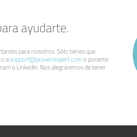
ara ayudarte.
tantes para nosotros. Sólo tienes que
co a
support@provenexpert.com
o ponerte
gram o LinkedIn. Nos alegraremos de tener