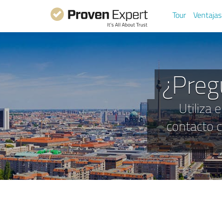
Tour
Ventajas
¿Preg
Utiliza 
contacto 