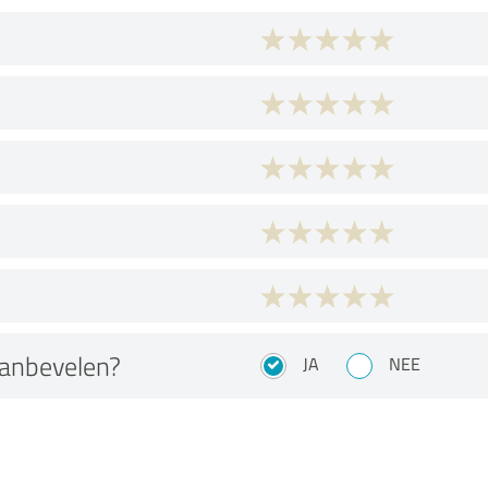
aanbevelen?
JA
NEE