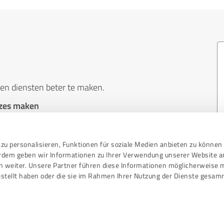
en diensten beter te maken.
uzes maken
n om wegwijs te worden in de wereld van
ertrouwen aankoopbeslissingen te nemen.
zu personalisieren, Funktionen für soziale Medien anbieten zu können 
erdem geben wir Informationen zu Ihrer Verwendung unserer Website a
n van mogelijke problemen en het beter uitvoeren
n weiter. Unsere Partner führen diese Informationen möglicherweise 
stellt haben oder die sie im Rahmen Ihrer Nutzung der Dienste gesam