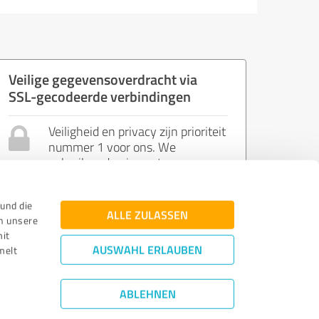
Veilige gegevensoverdracht via
SSL-gecodeerde verbindingen
Veiligheid en privacy zijn prioriteit
nummer 1 voor ons. We
gebruiken de nieuwste
webstandaarden en controles om
je privacy en veiligheid te
und die
garanderen.
ALLE ZULASSEN
n unsere
mit
AUSWAHL ERLAUBEN
melt
ABLEHNEN
Richtlijnen herzien
|
Kwaliteit
|
Privacybeleid
|
Wettelijke kennisgeving