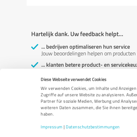
Hartelijk dank. Uw feedback helpt...
... bedrijven optimaliseren hun service
Jouw beoordelingen helpen om producten 
... klanten betere product- en serviceke
Klantbeoordelingen helpen jou en andere
producten en diensten en om met meer v
Diese Webseite verwendet Cookies
Wir verwenden Cookies, um Inhalte und Anzeigen 
... de klanttevredenheid verhogen
Zugriffe auf unsere Website zu analysieren. Auß
Uw beoordeling helpt bij het identificere
Partner für soziale Medien, Werbung und Analyse
van de wensen van klanten.
weiteren Daten zusammen, die Sie ihnen bereitge
haben.
Impressum
|
Datenschutzbestimmungen