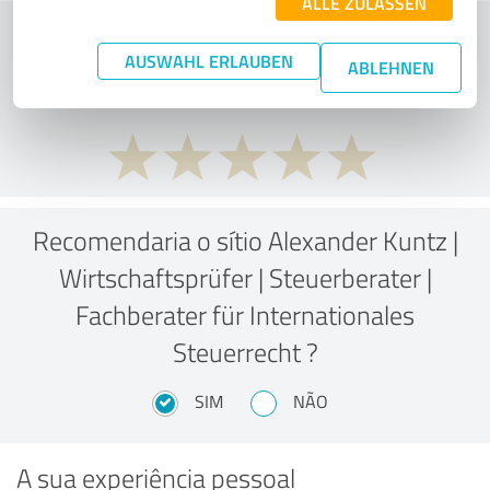
ALLE ZULASSEN
O que acha da relação
AUSWAHL ERLAUBEN
preço/desempenho?
ABLEHNEN
Recomendaria o sítio Alexander Kuntz |
Wirtschaftsprüfer | Steuerberater |
Fachberater für Internationales
Steuerrecht ?
SIM
NÃO
A sua experiência pessoal