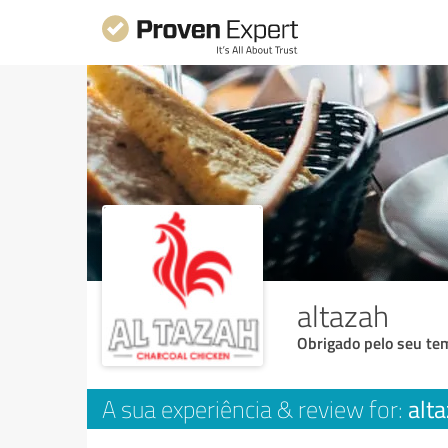
altazah
Obrigado pelo seu tem
alt
A sua experiência & review for: