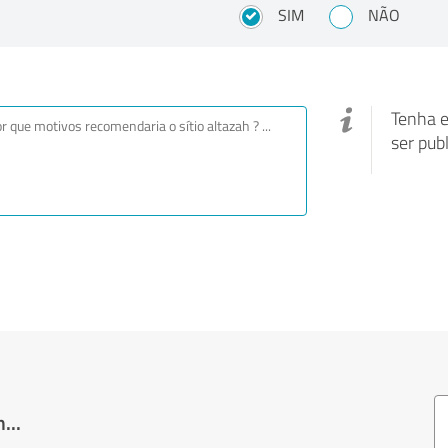
SIM
NÃO
Tenha e
ser pub
...