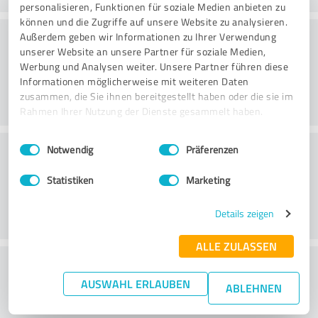
personalisieren, Funktionen für soziale Medien anbieten zu
können und die Zugriffe auf unsere Website zu analysieren.
Consultoria
Außerdem geben wir Informationen zu Ihrer Verwendung
unserer Website an unsere Partner für soziale Medien,
Werbung und Analysen weiter. Unsere Partner führen diese
Informationen möglicherweise mit weiteren Daten
zusammen, die Sie ihnen bereitgestellt haben oder die sie im
Rahmen Ihrer Nutzung der Dienste gesammelt haben.
Einwilligungsauswahl
Impressum
|
Datenschutzbestimmungen
Serviço ao cliente
Notwendig
Präferenzen
Statistiken
Marketing
Details zeigen
ALLE ZULASSEN
O que acha da relação
AUSWAHL ERLAUBEN
preço/desempenho?
ABLEHNEN