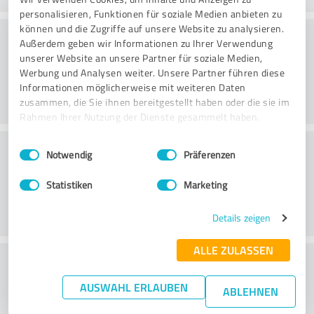
personalisieren, Funktionen für soziale Medien anbieten zu
können und die Zugriffe auf unsere Website zu analysieren.
Métodos
Außerdem geben wir Informationen zu Ihrer Verwendung
unserer Website an unsere Partner für soziale Medien,
Werbung und Analysen weiter. Unsere Partner führen diese
Informationen möglicherweise mit weiteren Daten
zusammen, die Sie ihnen bereitgestellt haben oder die sie im
Rahmen Ihrer Nutzung der Dienste gesammelt haben.
Condições externas
Einwilligungsauswahl
Impressum
|
Datenschutzbestimmungen
Notwendig
Präferenzen
Statistiken
Marketing
Details zeigen
ALLE ZULASSEN
Qual é a sua opinião sobre a relação
custo/benefício?
AUSWAHL ERLAUBEN
ABLEHNEN