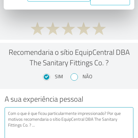
preço/desempenho?
Recomendaria o sítio EquipCentral DBA
The Sanitary Fittings Co. ?
SIM
NÃO
A sua experiência pessoal