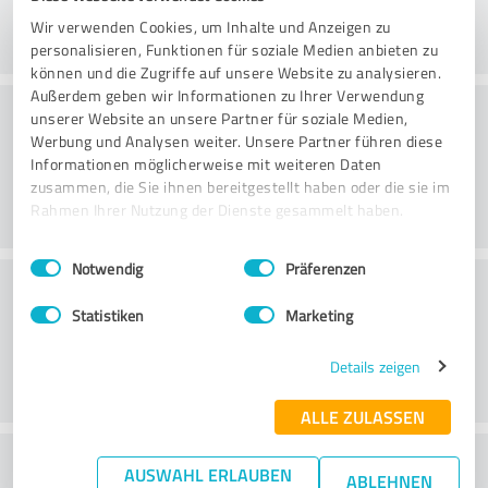
Wir verwenden Cookies, um Inhalte und Anzeigen zu
personalisieren, Funktionen für soziale Medien anbieten zu
können und die Zugriffe auf unsere Website zu analysieren.
Außerdem geben wir Informationen zu Ihrer Verwendung
Consultoria
unserer Website an unsere Partner für soziale Medien,
Werbung und Analysen weiter. Unsere Partner führen diese
Informationen möglicherweise mit weiteren Daten
zusammen, die Sie ihnen bereitgestellt haben oder die sie im
Rahmen Ihrer Nutzung der Dienste gesammelt haben.
Einwilligungsauswahl
Impressum
|
Datenschutzbestimmungen
Notwendig
Präferenzen
Serviço ao cliente
Statistiken
Marketing
Details zeigen
ALLE ZULASSEN
O que acha da relação
AUSWAHL ERLAUBEN
ABLEHNEN