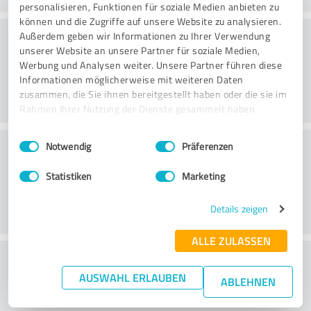
personalisieren, Funktionen für soziale Medien anbieten zu
können und die Zugriffe auf unsere Website zu analysieren.
Consultoria
Außerdem geben wir Informationen zu Ihrer Verwendung
unserer Website an unsere Partner für soziale Medien,
Werbung und Analysen weiter. Unsere Partner führen diese
Informationen möglicherweise mit weiteren Daten
zusammen, die Sie ihnen bereitgestellt haben oder die sie im
Rahmen Ihrer Nutzung der Dienste gesammelt haben.
Einwilligungsauswahl
Impressum
|
Datenschutzbestimmungen
Serviço ao cliente
Notwendig
Präferenzen
Statistiken
Marketing
Details zeigen
ALLE ZULASSEN
O que acha da relação
AUSWAHL ERLAUBEN
preço/desempenho?
ABLEHNEN